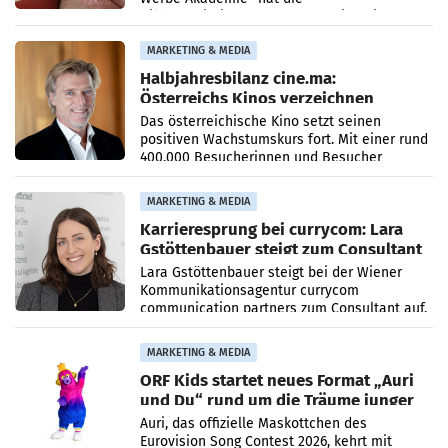
Bildungseinrichtung des WIFI Wien eine neue
Imagekampagne gestartet.
MARKETING & MEDIA
Halbjahresbilanz cine.ma:
Österreichs Kinos verzeichnen
400.000 Besucher mehr
Das österreichische Kino setzt seinen
positiven Wachstumskurs fort. Mit einer rund
400.000 Besucherinnen und Besucher
höheren Nettoreichweite im ersten Halbjahr
2026 gegenüber dem
MARKETING & MEDIA
Karrieresprung bei currycom: Lara
Gstöttenbauer steigt zum Consultant
auf
Lara Gstöttenbauer steigt bei der Wiener
Kommunikationsagentur currycom
communication partners zum Consultant auf.
Die 27-jährige Beraterin betreut Kundinnen
und Kunden in den Bereichen
MARKETING & MEDIA
ORF Kids startet neues Format „Auri
und Du“ rund um die Träume junger
Menschen
Auri, das offizielle Maskottchen des
Eurovision Song Contest 2026, kehrt mit