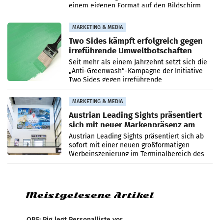
einem eigenen Format auf den Bildschirm
zurück. In der neuen Sendung „Auri und Du“
bei ORF Kids steht
MARKETING & MEDIA
Two Sides kämpft erfolgreich gegen
irreführende Umweltbotschaften
beim Papiereinsatz
Seit mehr als einem Jahrzehnt setzt sich die
„Anti-Greenwash“-Kampagne der Initiative
Two Sides gegen irreführende
Umweltaussagen bei Papierkommunikation
und papierbasierten Verpackungen
MARKETING & MEDIA
Austrian Leading Sights präsentiert
sich mit neuer Markenpräsenz am
Flughafen Wien
Austrian Leading Sights präsentiert sich ab
sofort mit einer neuen großformatigen
Werbeinszenierung im Terminalbereich des
Flughafen Wien. Die Präsenz befindet sich im
Verbindungsbereich
Meistgelesene Artikel
ORF: Pig legt Personalliste vor