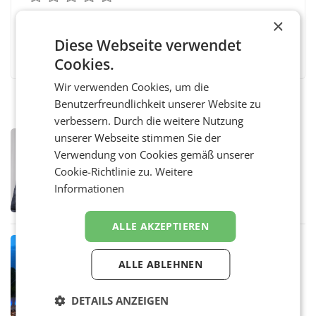
×
Diese Webseite verwendet
Facebook
Twitter
Messenger
WhatsApp
LinkedIn
XING
Teilen
Cookies.
Wir verwenden Cookies, um die
Benutzerfreundlichkeit unserer Website zu
verbessern. Durch die weitere Nutzung
unserer Webseite stimmen Sie der
PRIMENEWS
Verwendung von Cookies gemäß unserer
ORF III: Peter Schöber abberufen und
beurlaubt
Cookie-Richtlinie zu.
Weitere
WIEN ORF-III-Co-Geschäftsführer Peter
Informationen
Schöber ist wegen Compliance-Vorwürfen
abberufen und beurlaubt worden. Der ORF
bestätigte gegenüber der APA entsprechende
ALLE AKZEPTIEREN
Medienberichte.
MARKETING & MEDIA
ORF-Kulturmatinee widmet sich 20
ALLE ABLEHNEN
Jahren Grafenegg Festival und Peter
Simonischek
Am Sonntag, dem 9. August 2026, begleitet
DETAILS ANZEIGEN
Lillian Moschen das Publikum ab 9.05 Uhr