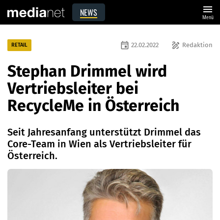
menu
NEWS
Menü
event
draw
22.02.2022
Redaktion
RETAIL
Stephan Drimmel wird
Vertriebsleiter bei
RecycleMe in Österreich
Seit Jahresanfang unterstützt Drimmel das
Core-Team in Wien als Vertriebsleiter für
Österreich.