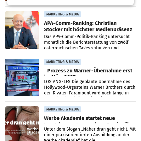
durch die ORF-„Kulturmatinee“. Die Sendung
startet mit der Dokumentation „20 Jahre
Grafenegg
MARKETING & MEDIA
APA-Comm-Ranking: Christian
Stocker mit höchster Medienpräsenz
im Juli
Das APA-Comm-Politik-Ranking untersucht
monatlich die Berichterstattung von zwölf
österreichischen Tageszeitungen und
analysiert, welche Politikerinnen und
Politiker Österreichs die
MARKETING & MEDIA
Prozess zu Warner-Übernahme erst
im März 2027
LOS ANGELES Die geplante Übernahme des
Hollywood-Urgesteins Warner Brothers durch
den Rivalen Paramount wird noch lange in
der Schwebe bleiben. Eine Richterin setzte
den Prozess zu
MARKETING & MEDIA
Werbe Akademie startet neue
Imagekampagne rund um Praxisnähe
Unter dem Slogan „Näher dran geht nicht. Mit
einer praxisorientierten Ausbildung an der
Werbe Akademie“ hat die