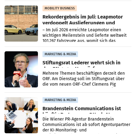
Bundeswettbewerbsbehörde und der
Bundeskartellanwalt
MOBILITY BUSINESS
Rekordergebnis im Juli: Leapmotor
verdoppelt Auslieferungen und
überschreitet die 100.000er-Marke
– Im Juli 2026 erreichte Leapmotor einen
wichtigen Meilenstein und lieferte weltweit
101.267 Fahrzeuge aus, womit sich das
Ergebnis gegenüber Juli 2025 mehr als
verdoppelte (+102
MARKETING & MEDIA
Stiftungsrat Lederer wehrt sich in
den SN gegen Vorwürfe
Mehrere Themen beschäftigen derzeit den
ORF. Am Dienstag soll im Stiftungsrat über
die vom neuen ORF-Chef Clemens Pig
vorgeschlagenen Besetzungen für die
Direktionen abgestimmt werden.
MARKETING & MEDIA
Brandenstein Communications ist
künftig Partner von OtterlyAI
Die Wiener PR-Agentur Brandenstein
Communications ist ab sofort Agenturpartner
der KI-Monitoring- und
Optimierungsplattform OtterlyAI. Damit baut