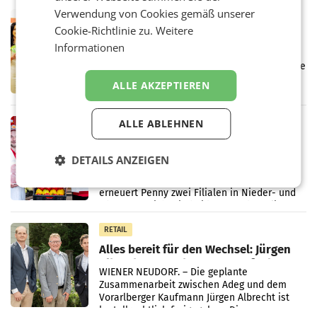
Markterwartung deutlich übertroffen.
Verwendung von Cookies gemäß unserer
RETAIL
Cookie-Richtlinie zu.
Weitere
Eine Bühne für Zirkularität: ARA und
Informationen
Müller informieren am POS über
Kreislauffähigkeit
Über den gesamten August hinweg rücken die
Altstoff Recycling Austria AG (ARA) und der
ALLE AKZEPTIEREN
Handelskonzern Müller die Initiative
„Kreislauf-Helden“ in allen österreichischen
Müller-Filialen
ALLE ABLEHNEN
RETAIL
Penny modernisiert zwei Filialen in
Ober- und Niederösterreich
DETAILS ANZEIGEN
WIENER NEUDORF. – Im Rahmen einer
laufenden Modernisierungsoffensive
erneuert Penny zwei Filialen in Nieder- und
Oberösterreich. Die beiden Standorte liegen
in Haag sowie im rund
RETAIL
Alles bereit für den Wechsel: Jürgen
Albrecht setzt ab 1.1.2027 auf Adeg
WIENER NEUDORF. – Die geplante
Zusammenarbeit zwischen Adeg und dem
Vorarlberger Kaufmann Jürgen Albrecht ist
kartellrechtlich freigegeben: Die