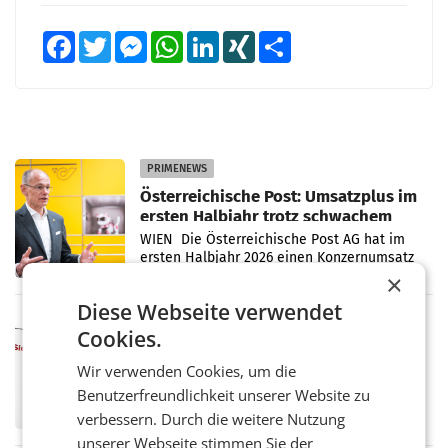
Facebook
Twitter
Messenger
WhatsApp
LinkedIn
XING
Teilen
PRIMENEWS
Österreichische Post: Umsatzplus im
ersten Halbjahr trotz schwachem
Briefgeschäft
WIEN Die Österreichische Post AG hat im
ersten Halbjahr 2026 einen Konzernumsatz
von 1.544,0 Mio. EUR erwirtschaftet, was
×
einem Plus von 3,8 Prozent gegenüber dem
Diese Webseite verwendet
Vergleichszeitraum
MARKETING & MEDIA
Cookies.
ProSiebenSat.1 spart und macht
überraschend viel Gewinn
Wir verwenden Cookies, um die
UNTERFÖHRING/MAILAND/AMSTERDAM. Der
Benutzerfreundlichkeit unserer Website zu
Fernsehkonzern ProSiebenSat.1 hat im
verbessern. Durch die weitere Nutzung
Frühjahr dank Kostensenkungen operativ
wieder Gewinn gemacht und die
unserer Webseite stimmen Sie der