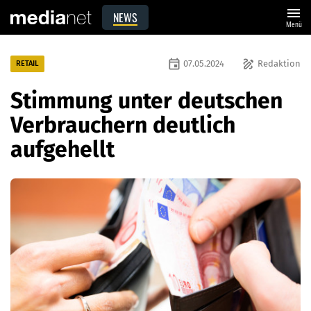
menu
NEWS
Menü
event
draw
07.05.2024
Redaktion
RETAIL
Stimmung unter deutschen
Verbrauchern deutlich
aufgehellt