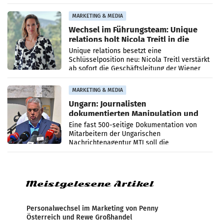
die Agentur ihr Leistungsportfolio
MARKETING & MEDIA
Wechsel im Führungsteam: Unique
relations holt Nicola Treitl in die
Geschäftsleitung
Unique relations besetzt eine
Schlüsselposition neu: Nicola Treitl verstärkt
ab sofort die Geschäftsleitung der Wiener
PR-Agentur an der Seite von Josef Kalina und
Anna Kalina-Mahr.
MARKETING & MEDIA
Ungarn: Journalisten
dokumentierten Manipulation und
Zensur
Eine fast 500-seitige Dokumentation von
Mitarbeitern der Ungarischen
Nachrichtenagentur MTI soll die
systematische Nachrichten-Manipulation und
Zensur bei der Agentur während der Zeit
Meistgelesene Artikel
Personalwechsel im Marketing von Penny
Österreich und Rewe Großhandel