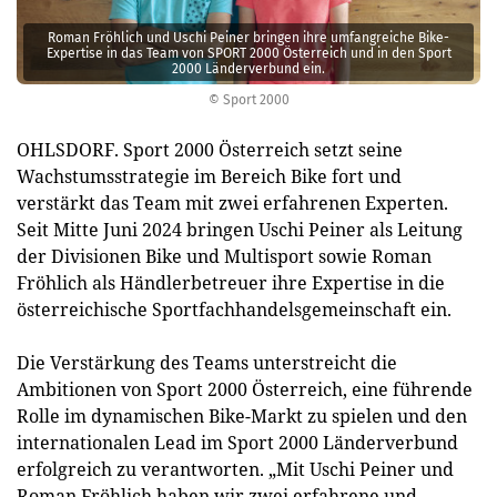
Roman Fröhlich und Uschi Peiner bringen ihre umfangreiche Bike-
Expertise in das Team von SPORT 2000 Österreich und in den Sport
2000 Länderverbund ein.
© Sport 2000
OHLSDORF. Sport 2000 Österreich setzt seine
Wachstumsstrategie im Bereich Bike fort und
verstärkt das Team mit zwei erfahrenen Experten.
Seit Mitte Juni 2024 bringen Uschi Peiner als Leitung
der Divisionen Bike und Multisport sowie Roman
Fröhlich als Händlerbetreuer ihre Expertise in die
österreichische Sportfachhandelsgemeinschaft ein.
Die Verstärkung des Teams unterstreicht die
Ambitionen von Sport 2000 Österreich, eine führende
Rolle im dynamischen Bike-Markt zu spielen und den
internationalen Lead im Sport 2000 Länderverbund
erfolgreich zu verantworten. „Mit Uschi Peiner und
Roman Fröhlich haben wir zwei erfahrene und