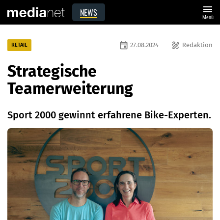
menu
NEWS
Menü
event
draw
27.08.2024
Redaktion
RETAIL
Strategische
Teamerweiterung
Sport 2000 gewinnt erfahrene Bike-Experten.