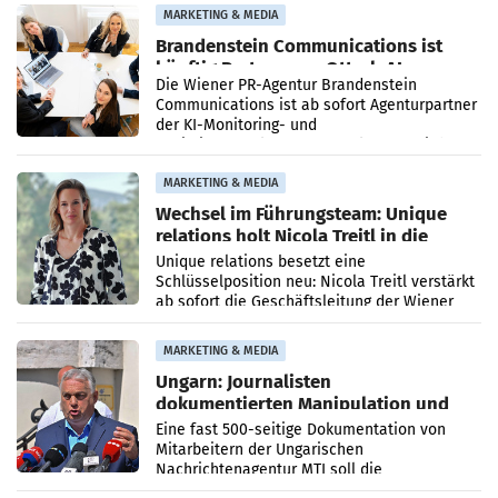
MARKETING & MEDIA
Brandenstein Communications ist
künftig Partner von OtterlyAI
Die Wiener PR-Agentur Brandenstein
Communications ist ab sofort Agenturpartner
der KI-Monitoring- und
Optimierungsplattform OtterlyAI. Damit baut
die Agentur ihr Leistungsportfolio
MARKETING & MEDIA
Wechsel im Führungsteam: Unique
relations holt Nicola Treitl in die
Geschäftsleitung
Unique relations besetzt eine
Schlüsselposition neu: Nicola Treitl verstärkt
ab sofort die Geschäftsleitung der Wiener
PR-Agentur an der Seite von Josef Kalina und
Anna Kalina-Mahr.
MARKETING & MEDIA
Ungarn: Journalisten
dokumentierten Manipulation und
Zensur
Eine fast 500-seitige Dokumentation von
Mitarbeitern der Ungarischen
Nachrichtenagentur MTI soll die
systematische Nachrichten-Manipulation und