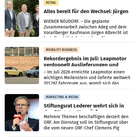
RETAIL
Alles bereit für den Wechsel: Jürgen
Albrecht setzt ab 1.1.2027 auf Adeg
WIENER NEUDORF. – Die geplante
Zusammenarbeit zwischen Adeg und dem
Vorarlberger Kaufmann Jürgen Albrecht ist
kartellrechtlich freigegeben: Die
Bundeswettbewerbsbehörde und der
Bundeskartellanwalt
MOBILITY BUSINESS
Rekordergebnis im Juli: Leapmotor
verdoppelt Auslieferungen und
überschreitet die 100.000er-Marke
– Im Juli 2026 erreichte Leapmotor einen
wichtigen Meilenstein und lieferte weltweit
101.267 Fahrzeuge aus, womit sich das
Ergebnis gegenüber Juli 2025 mehr als
verdoppelte (+102
MARKETING & MEDIA
Stiftungsrat Lederer wehrt sich in
den SN gegen Vorwürfe
Mehrere Themen beschäftigen derzeit den
ORF. Am Dienstag soll im Stiftungsrat über
die vom neuen ORF-Chef Clemens Pig
vorgeschlagenen Besetzungen für die
Direktionen abgestimmt werden.