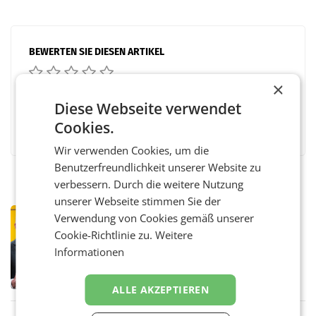
BEWERTEN SIE DIESEN ARTIKEL
×
Diese Webseite verwendet
Facebook
Twitter
Messenger
WhatsApp
LinkedIn
XING
Teilen
Cookies.
Wir verwenden Cookies, um die
Benutzerfreundlichkeit unserer Website zu
verbessern. Durch die weitere Nutzung
unserer Webseite stimmen Sie der
PRIMENEWS
Verwendung von Cookies gemäß unserer
Österreichische Post: Umsatzplus im
Cookie-Richtlinie zu.
Weitere
ersten Halbjahr trotz schwachem
Informationen
Briefgeschäft
WIEN Die Österreichische Post AG hat im
ersten Halbjahr 2026 einen Konzernumsatz
von 1.544,0 Mio. EUR erwirtschaftet, was
ALLE AKZEPTIEREN
einem Plus von 3,8 Prozent gegenüber dem
Vergleichszeitraum