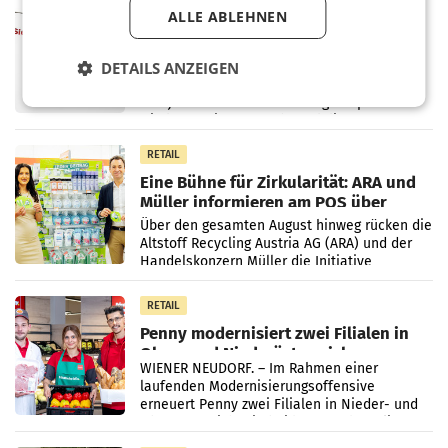
MARKETING & MEDIA
ALLE ABLEHNEN
ProSiebenSat.1 spart und macht
überraschend viel Gewinn
UNTERFÖHRING/MAILAND/AMSTERDAM. Der
DETAILS ANZEIGEN
Fernsehkonzern ProSiebenSat.1 hat im
Frühjahr dank Kostensenkungen operativ
wieder Gewinn gemacht und die
Markterwartung deutlich übertroffen.
RETAIL
Eine Bühne für Zirkularität: ARA und
Müller informieren am POS über
Kreislauffähigkeit
Über den gesamten August hinweg rücken die
Altstoff Recycling Austria AG (ARA) und der
Handelskonzern Müller die Initiative
„Kreislauf-Helden“ in allen österreichischen
Müller-Filialen
RETAIL
Penny modernisiert zwei Filialen in
Ober- und Niederösterreich
WIENER NEUDORF. – Im Rahmen einer
laufenden Modernisierungsoffensive
erneuert Penny zwei Filialen in Nieder- und
Oberösterreich. Die beiden Standorte liegen
in Haag sowie im rund