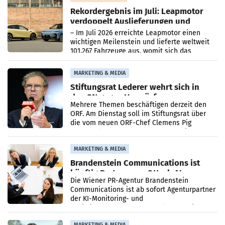
Rekordergebnis im Juli: Leapmotor
verdoppelt Auslieferungen und
überschreitet die 100.000er-Marke
– Im Juli 2026 erreichte Leapmotor einen
wichtigen Meilenstein und lieferte weltweit
101.267 Fahrzeuge aus, womit sich das
Ergebnis gegenüber Juli 2025 mehr als
verdoppelte (+102
MARKETING & MEDIA
Stiftungsrat Lederer wehrt sich in
den SN gegen Vorwürfe
Mehrere Themen beschäftigen derzeit den
ORF. Am Dienstag soll im Stiftungsrat über
die vom neuen ORF-Chef Clemens Pig
vorgeschlagenen Besetzungen für die
Direktionen abgestimmt werden.
MARKETING & MEDIA
Brandenstein Communications ist
künftig Partner von OtterlyAI
Die Wiener PR-Agentur Brandenstein
Communications ist ab sofort Agenturpartner
der KI-Monitoring- und
Optimierungsplattform OtterlyAI. Damit baut
die Agentur ihr Leistungsportfolio
MARKETING & MEDIA