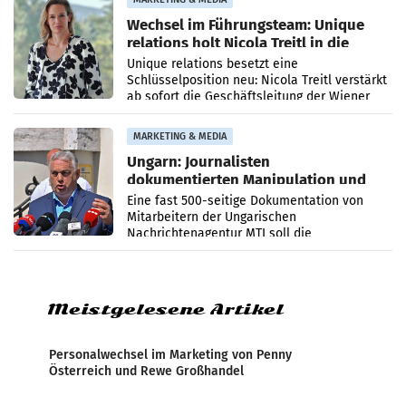
Wechsel im Führungsteam: Unique
relations holt Nicola Treitl in die
Geschäftsleitung
Unique relations besetzt eine
Schlüsselposition neu: Nicola Treitl verstärkt
ab sofort die Geschäftsleitung der Wiener
PR-Agentur an der Seite von Josef Kalina und
Anna Kalina-Mahr.
MARKETING & MEDIA
Ungarn: Journalisten
dokumentierten Manipulation und
Zensur
Eine fast 500-seitige Dokumentation von
Mitarbeitern der Ungarischen
Nachrichtenagentur MTI soll die
systematische Nachrichten-Manipulation und
Zensur bei der Agentur während der Zeit
Meistgelesene Artikel
Personalwechsel im Marketing von Penny
Österreich und Rewe Großhandel