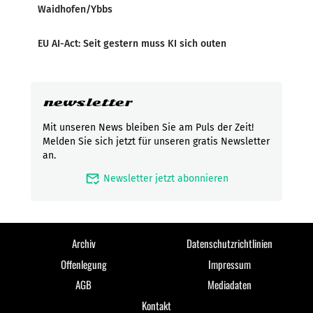
Waidhofen/Ybbs
EU AI-Act: Seit gestern muss KI sich outen
newsletter
Mit unseren News bleiben Sie am Puls der Zeit!
Melden Sie sich jetzt für unseren gratis Newsletter
an.
mark_email_read
Newsletter jetzt abonnieren
Archiv
Datenschutzrichtlinien
Offenlegung
Impressum
AGB
Mediadaten
Kontakt