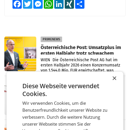
Facebook
Twitter
Messenger
WhatsApp
LinkedIn
XING
Teilen
PRIMENEWS
Österreichische Post: Umsatzplus im
ersten Halbjahr trotz schwachem
Briefgeschäft
WIEN Die Österreichische Post AG hat im
ersten Halbjahr 2026 einen Konzernumsatz
von 1.544,0 Mio. EUR erwirtschaftet, was
einem Plus von 3,8 Prozent gegenüber dem
×
Vergleichszeitraum
MARKETING & MEDIA
Diese Webseite verwendet
ProSiebenSat.1 spart und macht
Cookies.
überraschend viel Gewinn
UNTERFÖHRING/MAILAND/AMSTERDAM. Der
Wir verwenden Cookies, um die
Fernsehkonzern ProSiebenSat.1 hat im
Benutzerfreundlichkeit unserer Website zu
Frühjahr dank Kostensenkungen operativ
verbessern. Durch die weitere Nutzung
wieder Gewinn gemacht und die
Markterwartung deutlich übertroffen.
unserer Webseite stimmen Sie der
RETAIL