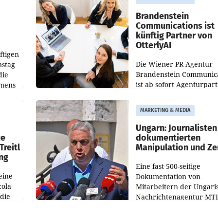
gegenüber Juli 2025 meh
örde
verdoppelte (+102
walt
Brandenstein
Communications ist
künftig Partner von
OtterlyAI
ftigen
Die Wiener PR-Agentur
nstag
Brandenstein Communica
die
ist ab sofort Agenturpar
emens
der KI-Monitoring- und
Optimierungsplattform
MARKETING & MEDIA
OtterlyAI. Damit baut di
Agentur ihr Leistungspor
Ungarn: Journalisten
ue
dokumentierten
Treitl
Manipulation und Ze
ung
Eine fast 500-seitige
eine
Dokumentation von
cola
Mitarbeitern der Ungari
 die
Nachrichtenagentur MTI 
ener
die systematische Nachri
von
Manipulation und Zensur