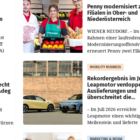
übertroffen.
Penny modernisiert 
Filialen in Ober- und
m
Niederösterreich
WIENER NEUDORF. – Im
st
Rahmen einer laufenden
ff
Modernisierungsoffensiv
A)
erneuert Penny zwei Fili
Nieder- und Oberösterre
slauf-
Die beiden Standorte lie
MOBILITY BUSINESS
Haag sowie im rund
ilialen
Rekordergebnis im Ju
echt
Leapmotor verdoppe
 Adeg
Auslieferungen und
überschreitet die
100.000er-Marke
– Im Juli 2026 erreichte
t
Leapmotor einen wichti
Meilenstein und lieferte
Jürgen
weltweit 101.267 Fahrze
ich
aus, womit sich das Erge
MARKETING & MEDIA