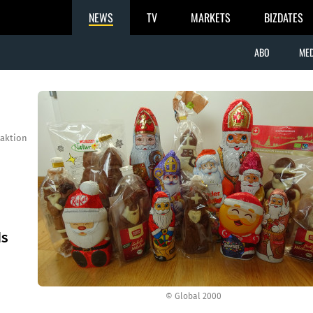
NEWS
TV
MARKETS
BIZDATES
ABO
MED
aktion
ds
© Global 2000