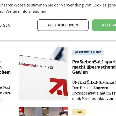
unserer Webseite stimmen Sie der Verwendung von Cookies gem
 zu.
Weitere Informationen
EIGEN
ALLE ABLEHNEN
ALLE A
MARKETING & MEDIA
:
ProSiebenSat.1 spar
n
macht überraschend 
achem
Gewinn
UNTERFÖHRING/MAILA
e Post
Der Fernsehkonzern
hr 2026
ProSiebenSat.1 hat im F
n
dank Kostensenkungen
operativ wieder Gewinn
m Plus
gemacht und die
RETAIL
er
Markterwartung deutlic