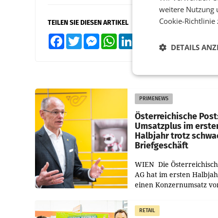
weitere Nutzung 
Cookie-Richtlinie
TEILEN SIE DIESEN ARTIKEL
Facebook
Twitter
Messenger
WhatsApp
LinkedIn
XING
Teilen
DETAILS ANZ
PRIMENEWS
Österreichische Post
Umsatzplus im erste
Halbjahr trotz schw
Briefgeschäft
WIEN Die Österreichisch
AG hat im ersten Halbja
einen Konzernumsatz vo
1.544,0 Mio. EUR
erwirtschaftet, was eine
RETAIL
von 3,8 Prozent gegenüb