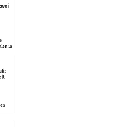
zwei
e
alen in
ich.
gen in
li:
lt
gen
uge
bnis