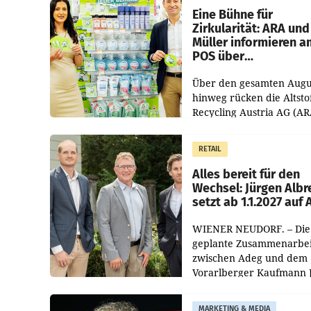
dem Vergleichszeitraum
Eine Bühne für
Zirkularität: ARA und
Müller informieren a
POS über
Kreislauffähigkeit
Über den gesamten Augu
hinweg rücken die Altsto
Recycling Austria AG (AR
und der Handelskonzern
Müller die Initiative „Krei
RETAIL
Helden“ in allen
österreichischen Müller-F
Alles bereit für den
Wechsel: Jürgen Albr
setzt ab 1.1.2027 auf
WIENER NEUDORF. – Die
geplante Zusammenarbei
zwischen Adeg und dem
Vorarlberger Kaufmann 
Albrecht ist kartellrechtl
freigegeben: Die
MARKETING & MEDIA