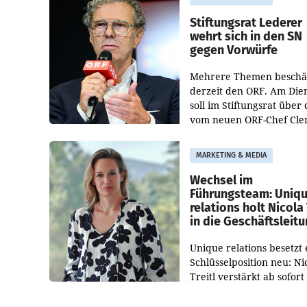
Bundeswettbewerbsbeh
und der Bundeskartellan
Stiftungsrat Lederer
wehrt sich in den SN
gegen Vorwürfe
Mehrere Themen beschä
derzeit den ORF. Am Die
soll im Stiftungsrat über 
vom neuen ORF-Chef Cl
Pig vorgeschlagenen
Besetzungen für die
MARKETING & MEDIA
Direktionen abgestimmt
werden.
Wechsel im
Führungsteam: Uniq
relations holt Nicola 
in die Geschäftsleit
Unique relations besetzt 
Schlüsselposition neu: Ni
Treitl verstärkt ab sofort
Geschäftsleitung der Wi
PR-Agentur an der Seite 