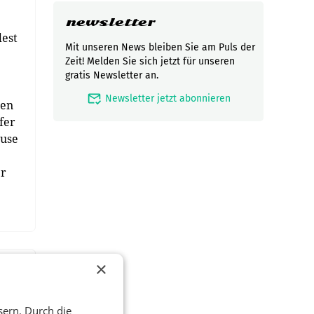
newsletter
dest
Mit unseren News bleiben Sie am Puls der
Zeit! Melden Sie sich jetzt für unseren
gratis Newsletter an.
mark_email_read
Newsletter jetzt abonnieren
den
fer
äuse
er
×
sern. Durch die