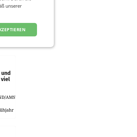
äß unserer
KZEPTIEREN
t und
viel
ND/AMSTERDAM.
rühjahr
h