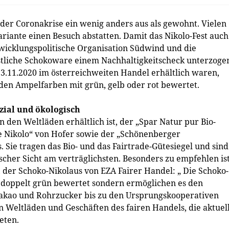
 der Coronakrise ein wenig anders aus als gewohnt. Vielen
ariante einen Besuch abstatten. Damit das Nikolo-Fest auch
ntwicklungspolitische Organisation Südwind und die
stliche Schokoware einem Nachhaltigkeitscheck unterzoge
13.11.2020 im österreichweiten Handel erhältlich waren,
n Ampelfarben mit grün, gelb oder rot bewertet.
zial und ökologisch
n den Weltläden erhältlich ist, der „Spar Natur pur Bio-
de Nikolo“ von Hofer sowie der „Schönenberger
Sie tragen das Bio- und das Fairtrade-Gütesiegel und sind
ischer Sicht am verträglichsten. Besonders zu empfehlen is
, der Schoko-Nikolaus von EZA Fairer Handel: „ Die Schoko-
r doppelt grün bewertet sondern ermöglichen es den
akao und Rohrzucker bis zu den Ursprungskooperativen
en Weltläden und Geschäften des fairen Handels, die aktuel
eten.