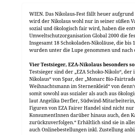
WIEN. Das Nikolaus-Fest fällt heuer aufgrund
wird der Nikolaus wohl nur in seiner süßen V
sozial und ökologisch fair wird, haben die e
Umweltschutzorganisation Global 2000 die fe
Insgesamt 18 Schokoladen-Nikoläuse, die bis 
wurden unter die Lupe genommen und nach de
Vier Testsieger, EZA-Nikolaus besonders so
Testsieger sind der „EZA Schoko-Nikolo“, der i
Nikolaus“ von Spar, der „Monarc Bio-Fairtra
Weihnachtsmann im Sternenkleid“ von denn‘s. 
somit sowohl aus sozialer als auch aus ökolog
laut Angelika Derfler, Südwind-Mitarbeiterin
Figuren von EZA Fairer Handel sind nicht nu
KonsumentInnen darüber hinaus auch, den K
zurückzuverfolgen.“ Erhältlich sind sie in all
auch Onlinebestellungen inkl. Zustellung anbi