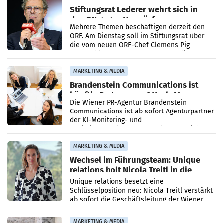
Stiftungsrat Lederer wehrt sich in
den SN gegen Vorwürfe
Mehrere Themen beschäftigen derzeit den
ORF. Am Dienstag soll im Stiftungsrat über
die vom neuen ORF-Chef Clemens Pig
vorgeschlagenen Besetzungen für die
Direktionen abgestimmt werden.
MARKETING & MEDIA
Brandenstein Communications ist
künftig Partner von OtterlyAI
Die Wiener PR-Agentur Brandenstein
Communications ist ab sofort Agenturpartner
der KI-Monitoring- und
Optimierungsplattform OtterlyAI. Damit baut
die Agentur ihr Leistungsportfolio
MARKETING & MEDIA
Wechsel im Führungsteam: Unique
relations holt Nicola Treitl in die
Geschäftsleitung
Unique relations besetzt eine
Schlüsselposition neu: Nicola Treitl verstärkt
ab sofort die Geschäftsleitung der Wiener
PR-Agentur an der Seite von Josef Kalina und
Anna Kalina-Mahr.
MARKETING & MEDIA