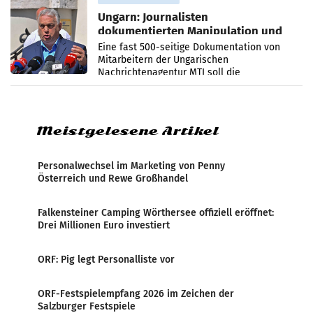
Ungarn: Journalisten
dokumentierten Manipulation und
Zensur
Eine fast 500-seitige Dokumentation von
Mitarbeitern der Ungarischen
Nachrichtenagentur MTI soll die
systematische Nachrichten-Manipulation und
Zensur bei der Agentur während der Zeit
Meistgelesene Artikel
Personalwechsel im Marketing von Penny
Österreich und Rewe Großhandel
Falkensteiner Camping Wörthersee offiziell eröffnet:
Drei Millionen Euro investiert
ORF: Pig legt Personalliste vor
ORF-Festspielempfang 2026 im Zeichen der
Salzburger Festspiele