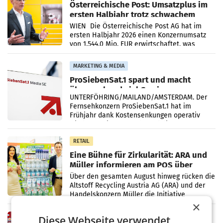
Österreichische Post: Umsatzplus im
ersten Halbjahr trotz schwachem
Briefgeschäft
WIEN Die Österreichische Post AG hat im
ersten Halbjahr 2026 einen Konzernumsatz
von 1.544,0 Mio. EUR erwirtschaftet, was
einem Plus von 3,8 Prozent gegenüber dem
Vergleichszeitraum
MARKETING & MEDIA
ProSiebenSat.1 spart und macht
überraschend viel Gewinn
UNTERFÖHRING/MAILAND/AMSTERDAM. Der
Fernsehkonzern ProSiebenSat.1 hat im
Frühjahr dank Kostensenkungen operativ
wieder Gewinn gemacht und die
Markterwartung deutlich übertroffen.
RETAIL
Eine Bühne für Zirkularität: ARA und
Müller informieren am POS über
Kreislauffähigkeit
Über den gesamten August hinweg rücken die
Altstoff Recycling Austria AG (ARA) und der
Handelskonzern Müller die Initiative
×
„Kreislauf-Helden“ in allen österreichischen
Müller-Filialen
RETAIL
Diese Webseite verwendet