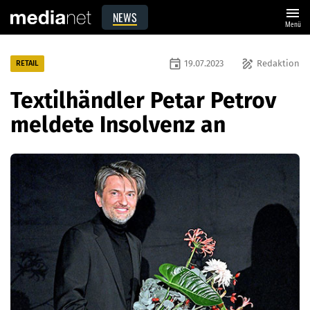
menu
NEWS
Menü
event
draw
19.07.2023
Redaktion
RETAIL
Textilhändler Petar Petrov
meldete Insolvenz an