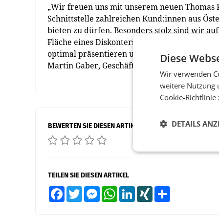
„Wir freuen uns mit unserem neuen Thomas Ph
Schnittstelle zahlreichen Kund:innen aus Öst
bieten zu dürfen. Besonders stolz sind wir au
Fläche eines Diskonters. Hier können wir un
optimal präsentieren und sind gespannt, wie
Diese Webse
Martin Gaber, Geschäftsführer von Thomas Ph
Wir verwenden Co
weitere Nutzung 
Cookie-Richtlinie
DETAILS ANZ
BEWERTEN SIE DIESEN ARTIKEL
TEILEN SIE DIESEN ARTIKEL
Facebook
Twitter
Messenger
WhatsApp
LinkedIn
XING
Teilen