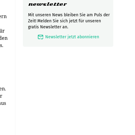
newsletter
Mit unseren News bleiben Sie am Puls der
ern
Zeit! Melden Sie sich jetzt für unseren
gratis Newsletter an.
Für
mark_email_read
Newsletter jetzt abonnieren
nden
s.
en.
ür
aus