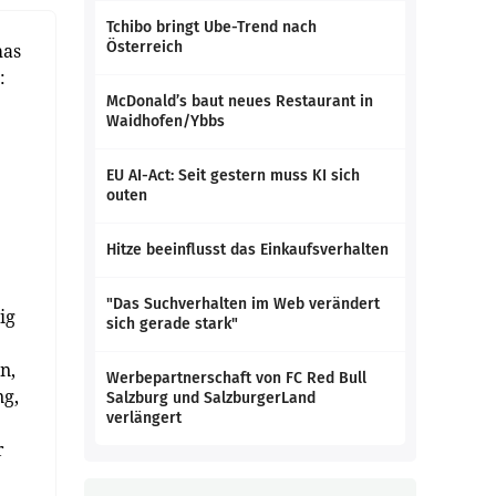
Tchibo bringt Ube-Trend nach
Österreich
mas
:
McDonald’s baut neues Restaurant in
Waidhofen/Ybbs
EU AI-Act: Seit gestern muss KI sich
outen
Hitze beeinflusst das Einkaufsverhalten
"Das Suchverhalten im Web verändert
ig
sich gerade stark"
n,
Werbepartnerschaft von FC Red Bull
ng,
Salzburg und SalzburgerLand
verlängert
r