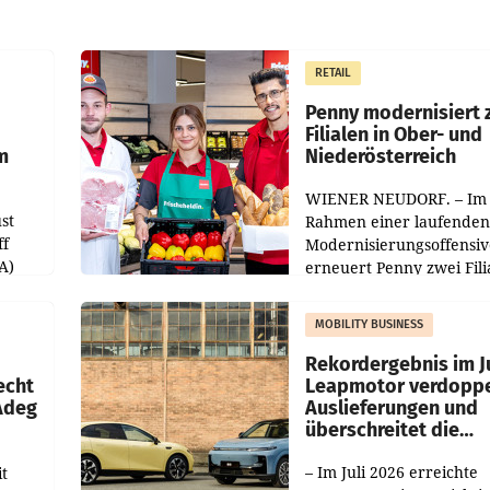
RETAIL
Penny modernisiert 
Filialen in Ober- und
m
Niederösterreich
WIENER NEUDORF. – Im
st
Rahmen einer laufenden
ff
Modernisierungsoffensiv
A)
erneuert Penny zwei Fili
Nieder- und Oberösterre
slauf-
Die beiden Standorte lie
MOBILITY BUSINESS
Haag sowie im rund
ilialen
Rekordergebnis im Ju
echt
Leapmotor verdoppe
 Adeg
Auslieferungen und
überschreitet die
100.000er-Marke
– Im Juli 2026 erreichte
t