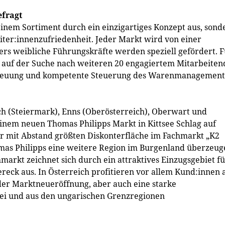
efragt
seinem Sortiment durch ein einzigartiges Konzept aus, sond
iter:innenzufriedenheit. Jeder Markt wird von einer
ers weibliche Führungskräfte werden speziell gefördert. 
ch auf der Suche nach weiteren 20 engagiertem Mitarbeite
Betreuung und kompetente Steuerung des Warenmanagement
ch (Steiermark), Enns (Oberösterreich), Oberwart und
einem neuen Thomas Philipps Markt in Kittsee Schlag auf
er mit Abstand größten Diskonterfläche im Fachmarkt „K2
mas Philipps eine weitere Region im Burgenland überzeug
arkt zeichnet sich durch ein attraktives Einzugsgebiet f
eck aus. In Österreich profitieren vor allem Kund:innen 
der Marktneueröffnung, aber auch eine starke
kei und aus den ungarischen Grenzregionen