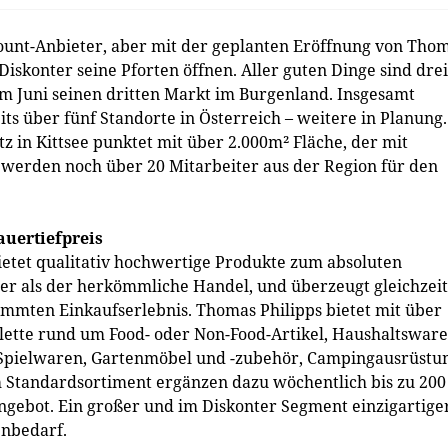
scount-Anbieter, aber mit der geplanten Eröffnung von Tho
Diskonter seine Pforten öffnen. Aller guten Dinge sind drei
im Juni seinen dritten Markt im Burgenland. Insgesamt
s über fünf Standorte in Österreich – weitere in Planung.
z in Kittsee punktet mit über 2.000m² Fläche, der mit
 werden noch über 20 Mitarbeiter aus der Region für den
auertiefpreis
etet qualitativ hochwertige Produkte zum absoluten
ger als der herkömmliche Handel, und überzeugt gleichzeit
immten Einkaufserlebnis. Thomas Philipps bietet mit über
lette rund um Food- oder Non-Food-Artikel, Haushaltsware
 Spielwaren, Gartenmöbel und -zubehör, Campingausrüstu
 Standardsortiment ergänzen dazu wöchentlich bis zu 200
Angebot. Ein großer und im Diskonter Segment einzigartige
enbedarf.