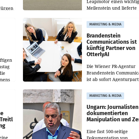
Leapmotor einen wichti
Meilenstein und lieferte
Jürgen
weltweit 101.267 Fahrze
ich
aus, womit sich das Erge
MARKETING & MEDIA
gegenüber Juli 2025 meh
örde
verdoppelte (+102
walt
Brandenstein
Communications ist
künftig Partner von
OtterlyAI
ftigen
Die Wiener PR-Agentur
nstag
Brandenstein Communica
die
ist ab sofort Agenturpar
emens
der KI-Monitoring- und
Optimierungsplattform
MARKETING & MEDIA
OtterlyAI. Damit baut di
Agentur ihr Leistungspor
Ungarn: Journalisten
ue
dokumentierten
Treitl
Manipulation und Ze
ung
Eine fast 500-seitige
eine
Dokumentation von