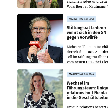
zwischen Adeg und dem
Vorarlberger Kaufmann 
Albrecht ist kartellrechtl
freigegeben: Die
MARKETING & MEDIA
Bundeswettbewerbsbeh
und der Bundeskartellan
Stiftungsrat Lederer
wehrt sich in den SN
gegen Vorwürfe
Mehrere Themen beschä
derzeit den ORF. Am Die
soll im Stiftungsrat über 
vom neuen ORF-Chef Cl
Pig vorgeschlagenen
Besetzungen für die
MARKETING & MEDIA
Direktionen abgestimmt
werden.
Wechsel im
Führungsteam: Uniq
relations holt Nicola 
in die Geschäftsleit
Unique relations besetzt 