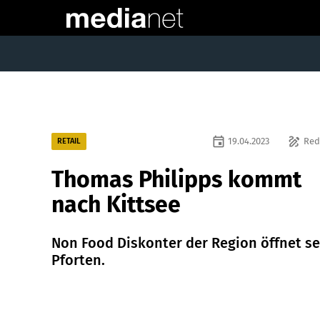
event
draw
19.04.2023
Red
RETAIL
Thomas Philipps kommt
nach Kittsee
Non Food Diskonter der Region öffnet s
Pforten.