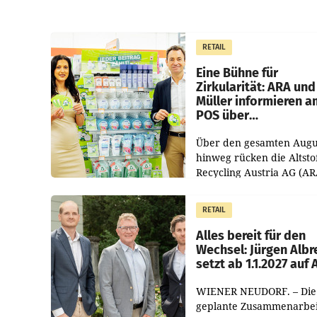
RETAIL
Eine Bühne für
Zirkularität: ARA und
Müller informieren a
POS über
Kreislauffähigkeit
Über den gesamten Augu
hinweg rücken die Altsto
Recycling Austria AG (AR
und der Handelskonzern
Müller die Initiative „Krei
RETAIL
Helden“ in allen
österreichischen Müller-F
Alles bereit für den
Wechsel: Jürgen Albr
setzt ab 1.1.2027 auf
WIENER NEUDORF. – Die
geplante Zusammenarbei