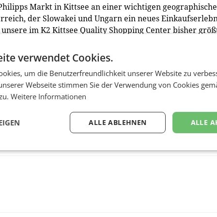
ilipps Markt in Kittsee an einer wichtigen geographisch
erreich, der Slowakei und Ungarn ein neues Einkaufserlebn
f unsere im K2 Kittsee Quality Shopping Center bisher größ
ser breites Angebot mit unserem Fokus auf Gartenprodukte
 es bei unserer anspruchsvollen Kundschaft ankommt“, sag
ite verwendet Cookies.
ilipps Österreich.
okies, um die Benutzerfreundlichkeit unserer Website zu verbes
unserer Webseite stimmen Sie der Verwendung von Cookies gem
 zu.
Weitere Informationen
EIGEN
ALLE ABLEHNEN
ALLE A