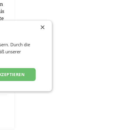
en
is
te
n
×
t
sern. Durch die
äß unserer
KZEPTIEREN