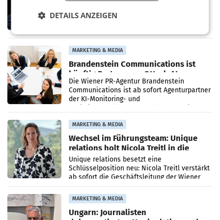
Mehrere Themen beschäftigen derzeit den
DETAILS ANZEIGEN
ORF. Am Dienstag soll im Stiftungsrat über
die vom neuen ORF-Chef Clemens Pig
vorgeschlagenen Besetzungen für die
Direktionen abgestimmt werden.
MARKETING & MEDIA
Brandenstein Communications ist
künftig Partner von OtterlyAI
Die Wiener PR-Agentur Brandenstein
Communications ist ab sofort Agenturpartner
der KI-Monitoring- und
Optimierungsplattform OtterlyAI. Damit baut
die Agentur ihr Leistungsportfolio
MARKETING & MEDIA
Wechsel im Führungsteam: Unique
relations holt Nicola Treitl in die
Geschäftsleitung
Unique relations besetzt eine
Schlüsselposition neu: Nicola Treitl verstärkt
ab sofort die Geschäftsleitung der Wiener
PR-Agentur an der Seite von Josef Kalina und
Anna Kalina-Mahr.
MARKETING & MEDIA
Ungarn: Journalisten