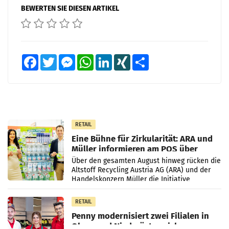
BEWERTEN SIE DIESEN ARTIKEL
Facebook
Twitter
Messenger
WhatsApp
LinkedIn
XING
Teilen
RETAIL
Eine Bühne für Zirkularität: ARA und
Müller informieren am POS über
Kreislauffähigkeit
Über den gesamten August hinweg rücken die
Altstoff Recycling Austria AG (ARA) und der
Handelskonzern Müller die Initiative
„Kreislauf-Helden“ in allen österreichischen
Müller-Filialen
RETAIL
Penny modernisiert zwei Filialen in
Ober- und Niederösterreich