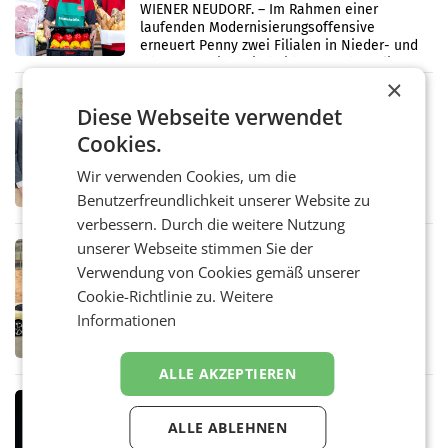
WIENER NEUDORF. – Im Rahmen einer
laufenden Modernisierungsoffensive
erneuert Penny zwei Filialen in Nieder- und
Oberösterreich. Die beiden Standorte liegen
in Haag sowie im rund
×
RETAIL
Diese Webseite verwendet
Alles bereit für den Wechsel: Jürgen
Cookies.
Albrecht setzt ab 1.1.2027 auf Adeg
WIENER NEUDORF. – Die geplante
Wir verwenden Cookies, um die
Zusammenarbeit zwischen Adeg und dem
Vorarlberger Kaufmann Jürgen Albrecht ist
Benutzerfreundlichkeit unserer Website zu
kartellrechtlich freigegeben: Die
verbessern. Durch die weitere Nutzung
Bundeswettbewerbsbehörde und der
unserer Webseite stimmen Sie der
Bundeskartellanwalt
MOBILITY BUSINESS
Verwendung von Cookies gemäß unserer
Rekordergebnis im Juli: Leapmotor
Cookie-Richtlinie zu.
Weitere
verdoppelt Auslieferungen und
überschreitet die 100.000er-Marke
Informationen
– Im Juli 2026 erreichte Leapmotor einen
wichtigen Meilenstein und lieferte weltweit
101.267 Fahrzeuge aus, womit sich das
ALLE AKZEPTIEREN
Ergebnis gegenüber Juli 2025 mehr als
verdoppelte (+102
MARKETING & MEDIA
Stiftungsrat Lederer wehrt sich in
ALLE ABLEHNEN
den SN gegen Vorwürfe