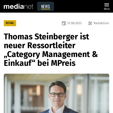
menu
NEWS
Menü
event
draw
31.08.2023
Redaktion
RETAIL
Thomas Steinberger ist
neuer Ressortleiter
„Category Management &
Einkauf“ bei MPreis