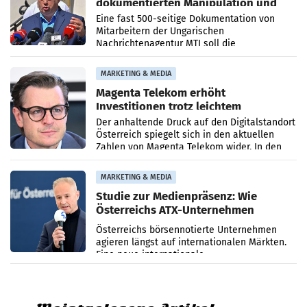
dokumentierten Manipulation und
Zensur
Eine fast 500-seitige Dokumentation von
Mitarbeitern der Ungarischen
Nachrichtenagentur MTI soll die
systematische Nachrichten-Manipulation und
Zensur bei der Agentur während der Zeit
MARKETING & MEDIA
Magenta Telekom erhöht
Investitionen trotz leichtem
Umsatzrückgang
Der anhaltende Druck auf den Digitalstandort
Österreich spiegelt sich in den aktuellen
Zahlen von Magenta Telekom wider. In den
ersten sechs Monaten des laufenden Jahres
verzeichnete
MARKETING & MEDIA
Studie zur Medienpräsenz: Wie
Österreichs ATX-Unternehmen
international wahrgenommen
Österreichs börsennotierte Unternehmen
werden
agieren längst auf internationalen Märkten.
Eine neue internationale
Medienresonanzanalyse untersucht die
weltweite Berichterstattung über