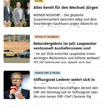
RETAIL
Alles bereit für den Wechsel: Jürgen
Albrecht setzt ab 1.1.2027 auf Adeg
WIENER NEUDORF. – Die geplante
Zusammenarbeit zwischen Adeg und dem
Vorarlberger Kaufmann Jürgen Albrecht ist
kartellrechtlich freigegeben: Die
Bundeswettbewerbsbehörde und der
Bundeskartellanwalt
MOBILITY BUSINESS
Rekordergebnis im Juli: Leapmotor
verdoppelt Auslieferungen und
überschreitet die 100.000er-Marke
– Im Juli 2026 erreichte Leapmotor einen
wichtigen Meilenstein und lieferte weltweit
101.267 Fahrzeuge aus, womit sich das
Ergebnis gegenüber Juli 2025 mehr als
verdoppelte (+102
MARKETING & MEDIA
Stiftungsrat Lederer wehrt sich in
den SN gegen Vorwürfe
Mehrere Themen beschäftigen derzeit den
ORF. Am Dienstag soll im Stiftungsrat über
die vom neuen ORF-Chef Clemens Pig
vorgeschlagenen Besetzungen für die
Direktionen abgestimmt werden.