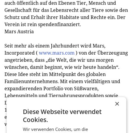
auch öffentlich auf den Ebenen Tier, Mensch und
Gesellschaft für das Lebensrecht aller Tiere sowie den
Schutz und Erhalt ihrer Habitate und Rechte ein. Der
Verein ist rein spendenfinanziert.
Mars Austria
Seit mehr als einem Jahrhundert wird Mars,
Incorporated (
www.mars.com
) von der Überzeugung
angetrieben, dass „die Welt, die wir uns morgen
wünschen, damit beginnt, wie wir heute handeln“.
Diese Idee steht im Mittelpunkt des globalen
Familienunternehmens. Mit einem vielfältigen und
expandierenden Portfolio von Süßwaren,
Lebensmitteln und Tiernahrungsprodukten sowie
×
Dienstleistungen für Haustiere erwirtschaften heute
133.000 engagierte Mitarbeiterinnen und Mitarbeiter
Diese Webseite verwendet
einen Jahresumsatz von 40 Milliarden US-Dollar
Cookies.
weltweit. (red)
Wir verwenden Cookies, um die