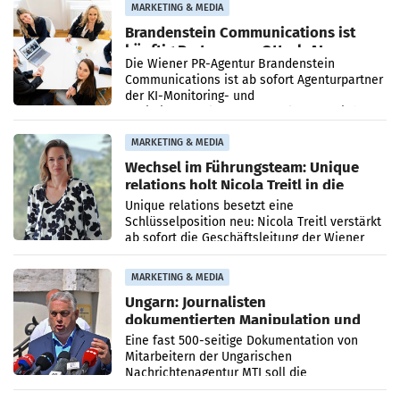
MARKETING & MEDIA
Brandenstein Communications ist
künftig Partner von OtterlyAI
Die Wiener PR-Agentur Brandenstein
Communications ist ab sofort Agenturpartner
der KI-Monitoring- und
Optimierungsplattform OtterlyAI. Damit baut
die Agentur ihr Leistungsportfolio
MARKETING & MEDIA
Wechsel im Führungsteam: Unique
relations holt Nicola Treitl in die
Geschäftsleitung
Unique relations besetzt eine
Schlüsselposition neu: Nicola Treitl verstärkt
ab sofort die Geschäftsleitung der Wiener
PR-Agentur an der Seite von Josef Kalina und
Anna Kalina-Mahr.
MARKETING & MEDIA
Ungarn: Journalisten
dokumentierten Manipulation und
Zensur
Eine fast 500-seitige Dokumentation von
Mitarbeitern der Ungarischen
Nachrichtenagentur MTI soll die
systematische Nachrichten-Manipulation und