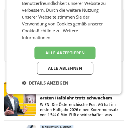
Benutzerfreundlichkeit unserer Website zu
verbessern. Durch die weitere Nutzung
unserer Webseite stimmen Sie der
BEWERTEN SIE DIESEN ARTIKEL
Verwendung von Cookies gemäß unserer
Cookie-Richtlinie zu.
Weitere
Informationen
Facebook
Twitter
Messenger
WhatsApp
LinkedIn
XING
Teilen
ALLE AKZEPTIEREN
ALLE ABLEHNEN
DETAILS ANZEIGEN
PRIMENEWS
Österreichische Post: Umsatzplus im
ersten Halbjahr trotz schwachem
Briefgeschäft
WIEN Die Österreichische Post AG hat im
ersten Halbjahr 2026 einen Konzernumsatz
von 1.544,0 Mio. EUR erwirtschaftet, was
einem Plus von 3,8 Prozent gegenüber dem
Vergleichszeitraum
MARKETING & MEDIA