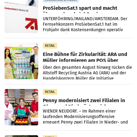
ProSiebenSat.1 spart und macht
überraschend viel Gewinn
UNTERFÖHRING/MAILAND/AMSTERDAM. Der
Fernsehkonzern ProSiebenSat.1 hat im
Frühjahr dank Kostensenkungen operativ
wieder Gewinn gemacht und die
Markterwartung deutlich übertroffen.
RETAIL
Eine Bühne für Zirkularität: ARA und
Müller informieren am POS über
Kreislauffähigkeit
Über den gesamten August hinweg rücken die
Altstoff Recycling Austria AG (ARA) und der
Handelskonzern Müller die Initiative
„Kreislauf-Helden“ in allen österreichischen
Müller-Filialen
RETAIL
Penny modernisiert zwei Filialen in
Ober- und Niederösterreich
WIENER NEUDORF. – Im Rahmen einer
laufenden Modernisierungsoffensive
erneuert Penny zwei Filialen in Nieder- und
Oberösterreich. Die beiden Standorte liegen
in Haag sowie im rund