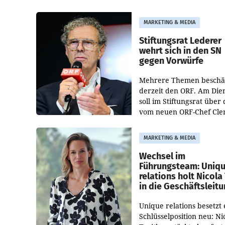
Albrecht ist kartellrechtl
freigegeben: Die
MARKETING & MEDIA
Bundeswettbewerbsbeh
und der Bundeskartellan
Stiftungsrat Lederer
wehrt sich in den SN
gegen Vorwürfe
Mehrere Themen beschä
derzeit den ORF. Am Die
soll im Stiftungsrat über 
vom neuen ORF-Chef Cl
Pig vorgeschlagenen
Besetzungen für die
MARKETING & MEDIA
Direktionen abgestimmt
werden.
Wechsel im
Führungsteam: Uniq
relations holt Nicola 
in die Geschäftsleit
Unique relations besetzt 
Schlüsselposition neu: Ni