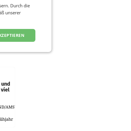
sern. Durch die
äß unserer
KZEPTIEREN
t und
viel
ND/AMSTERDAM.
rühjahr