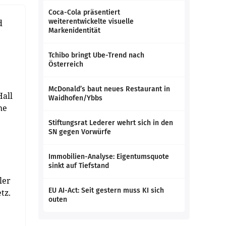
Coca-Cola präsentiert
weiterentwickelte visuelle
d
Markenidentität
Tchibo bringt Ube-Trend nach
Österreich
McDonald’s baut neues Restaurant in
Hall
Waidhofen/Ybbs
he
Stiftungsrat Lederer wehrt sich in den
SN gegen Vorwürfe
Immobilien-Analyse: Eigentumsquote
sinkt auf Tiefstand
ler
EU AI-Act: Seit gestern muss KI sich
tz.
outen