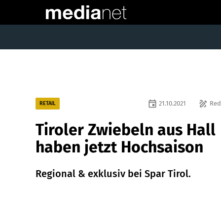
event
draw
21.10.2021
Red
RETAIL
Tiroler Zwiebeln aus Hall
haben jetzt Hochsaison
Regional & exklusiv bei Spar Tirol.