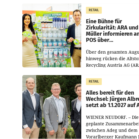
1.544,0 Mio. EUR
erwirtschaftet, was eine
RETAIL
von 3,8 Prozent gegenüb
dem Vergleichszeitraum
Eine Bühne für
Zirkularität: ARA und
Müller informieren a
POS über
Kreislauffähigkeit
Über den gesamten Augu
hinweg rücken die Altsto
Recycling Austria AG (AR
und der Handelskonzern
Müller die Initiative „Krei
RETAIL
Helden“ in allen
österreichischen Müller-F
Alles bereit für den
Wechsel: Jürgen Albr
setzt ab 1.1.2027 auf
WIENER NEUDORF. – Die
geplante Zusammenarbei
zwischen Adeg und dem
Vorarlberger Kaufmann 