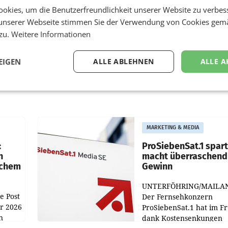
okies, um die Benutzerfreundlichkeit unserer Website zu verbes
unserer Webseite stimmen Sie der Verwendung von Cookies gem
 zu.
Weitere Informationen
EIGEN
ALLE ABLEHNEN
ALLE A
MARKETING & MEDIA
:
ProSiebenSat.1 spar
n
macht überraschend 
achem
Gewinn
UNTERFÖHRING/MAILA
e Post
Der Fernsehkonzern
hr 2026
ProSiebenSat.1 hat im F
n
dank Kostensenkungen