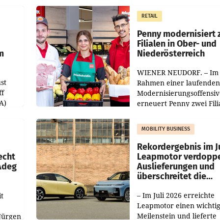
operativ wieder Gewinn
m Plus
gemacht und die
RETAIL
er
Markterwartung deutlic
übertroffen.
Penny modernisiert 
Filialen in Ober- und
m
Niederösterreich
WIENER NEUDORF. – Im
st
Rahmen einer laufenden
ff
Modernisierungsoffensiv
A)
erneuert Penny zwei Fili
Nieder- und Oberösterre
slauf-
Die beiden Standorte lie
MOBILITY BUSINESS
Haag sowie im rund
ilialen
Rekordergebnis im Ju
echt
Leapmotor verdoppe
 Adeg
Auslieferungen und
überschreitet die
100.000er-Marke
– Im Juli 2026 erreichte
t
Leapmotor einen wichti
Meilenstein und lieferte
Jürgen