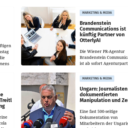
weltweit 101.267 Fahrze
ich
aus, womit sich das Erge
MARKETING & MEDIA
gegenüber Juli 2025 meh
örde
verdoppelte (+102
walt
Brandenstein
Communications ist
künftig Partner von
OtterlyAI
ftigen
Die Wiener PR-Agentur
nstag
Brandenstein Communica
die
ist ab sofort Agenturpar
emens
der KI-Monitoring- und
Optimierungsplattform
MARKETING & MEDIA
OtterlyAI. Damit baut di
Agentur ihr Leistungspor
Ungarn: Journalisten
ue
dokumentierten
Treitl
Manipulation und Ze
ung
Eine fast 500-seitige
eine
Dokumentation von
cola
Mitarbeitern der Ungari