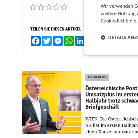
Wir verwenden Co
weitere Nutzung 
Cookie-Richtlinie
TEILEN SIE DIESEN ARTIKEL
DETAILS ANZ
Facebook
Twitter
Messenger
WhatsApp
LinkedIn
XING
Teilen
PRIMENEWS
Österreichische Post
Umsatzplus im erste
Halbjahr trotz schw
Briefgeschäft
WIEN Die Österreichisch
AG hat im ersten Halbja
einen Konzernumsatz vo