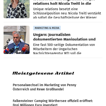
relations holt Nicola Treitl in die
Geschäftsleitung
Unique relations besetzt eine
Schlüsselposition neu: Nicola Treitl verstärkt
ab sofort die Geschäftsleitung der Wiener
PR-Agentur an der Seite von Josef Kalina und
Anna Kalina-Mahr.
MARKETING & MEDIA
Ungarn: Journalisten
dokumentierten Manipulation und
Zensur
Eine fast 500-seitige Dokumentation von
Mitarbeitern der Ungarischen
Nachrichtenagentur MTI soll die
systematische Nachrichten-Manipulation und
Zensur bei der Agentur während der Zeit
Meistgelesene Artikel
Personalwechsel im Marketing von Penny
Österreich und Rewe Großhandel
Falkensteiner Camping Wörthersee offiziell eröffnet:
Drei Millionen Euro investiert