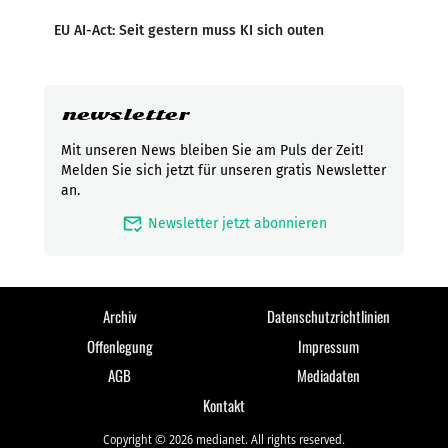
EU AI-Act: Seit gestern muss KI sich outen
newsletter
Mit unseren News bleiben Sie am Puls der Zeit!
Melden Sie sich jetzt für unseren gratis Newsletter
an.
mark_email_read
Newsletter jetzt abonnieren
Archiv
Datenschutzrichtlinien
Offenlegung
Impressum
AGB
Mediadaten
Kontakt
Copyright © 2026 medianet. All rights reserved.