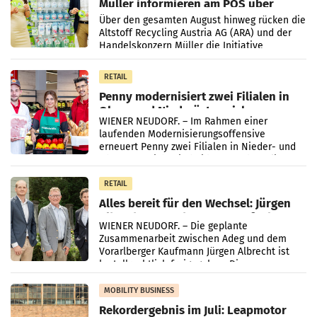
Müller informieren am POS über
Kreislauffähigkeit
Über den gesamten August hinweg rücken die
Altstoff Recycling Austria AG (ARA) und der
Handelskonzern Müller die Initiative
„Kreislauf-Helden“ in allen österreichischen
Müller-Filialen
RETAIL
Penny modernisiert zwei Filialen in
Ober- und Niederösterreich
WIENER NEUDORF. – Im Rahmen einer
laufenden Modernisierungsoffensive
erneuert Penny zwei Filialen in Nieder- und
Oberösterreich. Die beiden Standorte liegen
in Haag sowie im rund
RETAIL
Alles bereit für den Wechsel: Jürgen
Albrecht setzt ab 1.1.2027 auf Adeg
WIENER NEUDORF. – Die geplante
Zusammenarbeit zwischen Adeg und dem
Vorarlberger Kaufmann Jürgen Albrecht ist
kartellrechtlich freigegeben: Die
Bundeswettbewerbsbehörde und der
Bundeskartellanwalt
MOBILITY BUSINESS
Rekordergebnis im Juli: Leapmotor