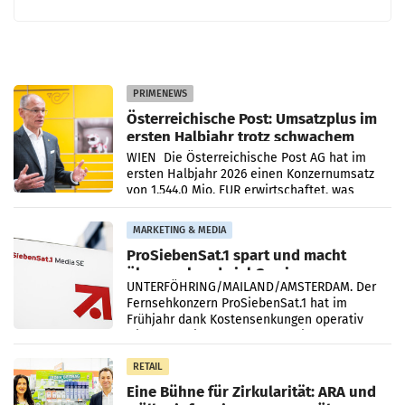
PRIMENEWS
Österreichische Post: Umsatzplus im
ersten Halbjahr trotz schwachem
Briefgeschäft
WIEN Die Österreichische Post AG hat im
ersten Halbjahr 2026 einen Konzernumsatz
von 1.544,0 Mio. EUR erwirtschaftet, was
einem Plus von 3,8 Prozent gegenüber dem
Vergleichszeitraum
MARKETING & MEDIA
ProSiebenSat.1 spart und macht
überraschend viel Gewinn
UNTERFÖHRING/MAILAND/AMSTERDAM. Der
Fernsehkonzern ProSiebenSat.1 hat im
Frühjahr dank Kostensenkungen operativ
wieder Gewinn gemacht und die
Markterwartung deutlich übertroffen.
RETAIL
Eine Bühne für Zirkularität: ARA und