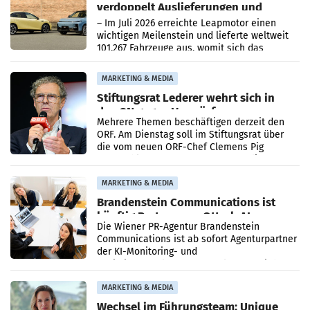
verdoppelt Auslieferungen und
überschreitet die 100.000er-Marke
– Im Juli 2026 erreichte Leapmotor einen
wichtigen Meilenstein und lieferte weltweit
101.267 Fahrzeuge aus, womit sich das
Ergebnis gegenüber Juli 2025 mehr als
verdoppelte (+102
MARKETING & MEDIA
Stiftungsrat Lederer wehrt sich in
den SN gegen Vorwürfe
Mehrere Themen beschäftigen derzeit den
ORF. Am Dienstag soll im Stiftungsrat über
die vom neuen ORF-Chef Clemens Pig
vorgeschlagenen Besetzungen für die
Direktionen abgestimmt werden.
MARKETING & MEDIA
Brandenstein Communications ist
künftig Partner von OtterlyAI
Die Wiener PR-Agentur Brandenstein
Communications ist ab sofort Agenturpartner
der KI-Monitoring- und
Optimierungsplattform OtterlyAI. Damit baut
die Agentur ihr Leistungsportfolio
MARKETING & MEDIA
Wechsel im Führungsteam: Unique