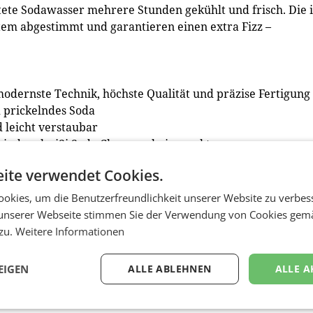
itete Sodawasser mehrere Stunden gekühlt und frisch. Die i
stem abgestimmt und garantieren einen extra Fizz –
odernste Technik, höchste Qualität und präzise Fertigung
d prickelndes Soda
 leicht verstaubar
 sind sechs iSi Soda Chargers beigepackt
i, mit Verschlusskappe
ite verwendet Cookies.
he PET-Flaschen sind als separates Zubehör erhältlich.
okies, um die Benutzerfreundlichkeit unserer Website zu verbes
tionären Fachhandel mit einer maßgeschneiderten Soda-
unserer Webseite stimmen Sie der Verwendung von Cookies gem
-Zeitraum wird der iSi Sodamaker Classic im Geschenkset m
 zu.
Weitere Informationen
.com, im gut sortierten Lebensmitteleinzelhandel sowie im F
EIGEN
ALLE ABLEHNEN
ALLE A