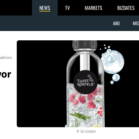
NEWS
TV
MARKETS
BIZDATES
ABO
MED
aktion
vor
© iSi GmbH