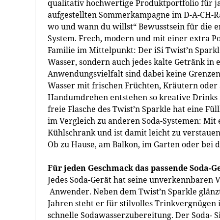
qualitativ hochwertige Produktportfolio für j
aufgestellten Sommerkampagne im D-A-CH-Rau
wo und wann du willst“ Bewusstsein für die 
System. Frech, modern und mit einer extra Port
Familie im Mittelpunkt: Der iSi Twist’n Sparkl
Wasser, sondern auch jedes kalte Getränk in 
Anwendungsvielfalt sind dabei keine Grenzen 
Wasser mit frischen Früchten, Kräutern oder
Handumdrehen entstehen so kreative Drinks 
freie Flasche des Twist’n Sparkle hat eine F
im Vergleich zu anderen Soda-Systemen: Mit e
Kühlschrank und ist damit leicht zu verstauen. 
Ob zu Hause, am Balkon, im Garten oder bei der
Für jeden Geschmack das passende Soda-G
Jedes Soda-Gerät hat seine unverkennbaren 
Anwender. Neben dem Twist’n Sparkle glänzt d
Jahren steht er für stilvolles Trinkvergnügen
schnelle Sodawasserzubereitung. Der Soda- Sip