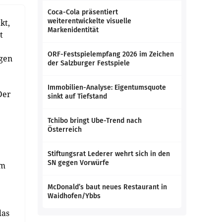
Coca-Cola präsentiert
weiterentwickelte visuelle
kt,
Markenidentität
t
ORF-Festspielempfang 2026 im Zeichen
igen
der Salzburger Festspiele
Immobilien-Analyse: Eigentumsquote
Der
sinkt auf Tiefstand
Tchibo bringt Ube-Trend nach
Österreich
Stiftungsrat Lederer wehrt sich in den
SN gegen Vorwürfe
im
McDonald’s baut neues Restaurant in
Waidhofen/Ybbs
das