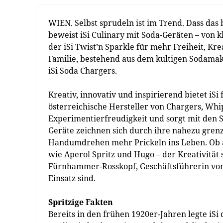
WIEN. Selbst sprudeln ist im Trend. Dass das 
beweist iSi Culinary mit Soda-Geräten – von kla
der iSi Twist’n Sparkle für mehr Freiheit, Kre
Familie, bestehend aus dem kultigen Sodamak
iSi Soda Chargers.
Kreativ, innovativ und inspirierend bietet iSi
österreichische Hersteller von Chargers, Whip
Experimentierfreudigkeit und sorgt mit den 
Geräte zeichnen sich durch ihre nahezu gren
Handumdrehen mehr Prickeln ins Leben. Ob au
wie Aperol Spritz und Hugo – der Kreativität 
Fürnhammer-Rosskopf, Geschäftsführerin von iS
Einsatz sind.
Spritzige Fakten
Bereits in den frühen 1920er-Jahren legte iSi