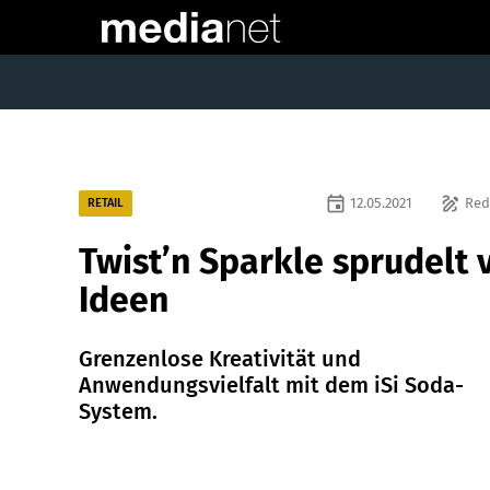
event
draw
12.05.2021
Red
RETAIL
Twist’n Sparkle sprudelt 
Ideen
Grenzenlose Kreativität und
Anwendungsvielfalt mit dem iSi Soda-
System.