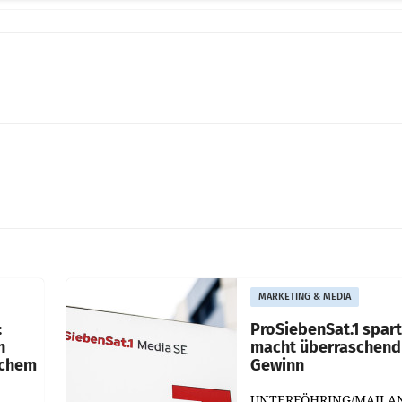
MARKETING & MEDIA
:
ProSiebenSat.1 spar
n
macht überraschend 
achem
Gewinn
UNTERFÖHRING/MAILA