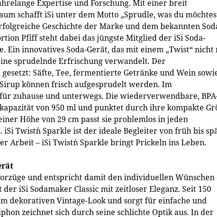
ahrelange Expertise und Forschung. Mit einer breit
m schafft iSi unter dem Motto „Sprudle, was du möchtes
erfolgreiche Geschichte der Marke und dem bekannten Sod
ion Pfiff steht dabei das jüngste Mitglied der iSi Soda-
e. Ein innovatives Soda-Gerät, das mit einem „Twist“ nicht
eine sprudelnde Erfrischung verwandelt. Der
gesetzt: Säfte, Tee, fermentierte Getränke und Wein sowi
 Sirup können frisch aufgesprudelt werden. Im
für zuhause und unterwegs. Die wiederverwendbare, BPA
üllkapazität von 950 ml und punktet durch ihre kompakte G
iner Höhe von 29 cm passt sie problemlos in jeden
iSi Twist´n Sparkle ist der ideale Begleiter von früh bis spä
 Arbeit – iSi Twist´n Sparkle bringt Prickeln ins Leben.
erät
Vorzüge und entspricht damit den individuellen Wünschen
er iSi Sodamaker Classic mit zeitloser Eleganz. Seit 150
 im dekorativen Vintage-Look und sorgt für einfache und
hon zeichnet sich durch seine schlichte Optik aus. In der