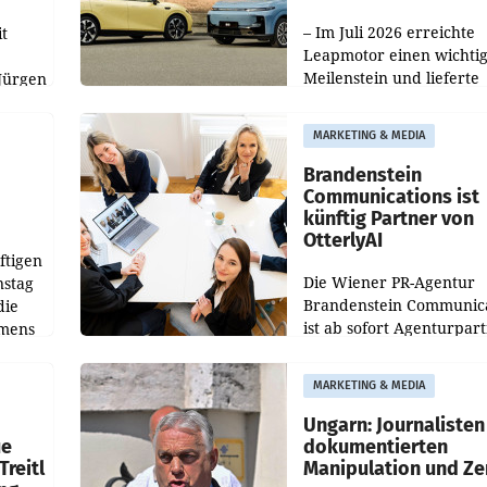
100.000er-Marke
– Im Juli 2026 erreichte
t
Leapmotor einen wichti
Meilenstein und lieferte
Jürgen
weltweit 101.267 Fahrze
ich
aus, womit sich das Erge
MARKETING & MEDIA
gegenüber Juli 2025 meh
örde
verdoppelte (+102
walt
Brandenstein
Communications ist
künftig Partner von
OtterlyAI
ftigen
Die Wiener PR-Agentur
nstag
Brandenstein Communica
die
ist ab sofort Agenturpar
emens
der KI-Monitoring- und
Optimierungsplattform
MARKETING & MEDIA
OtterlyAI. Damit baut di
Agentur ihr Leistungspor
Ungarn: Journalisten
ue
dokumentierten
Treitl
Manipulation und Ze