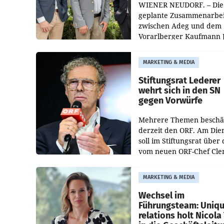
WIENER NEUDORF. – Die
geplante Zusammenarbei
zwischen Adeg und dem
Vorarlberger Kaufmann 
Albrecht ist kartellrechtl
freigegeben: Die
MARKETING & MEDIA
Bundeswettbewerbsbeh
und der Bundeskartellan
Stiftungsrat Lederer
wehrt sich in den SN
gegen Vorwürfe
Mehrere Themen beschä
derzeit den ORF. Am Die
soll im Stiftungsrat über 
vom neuen ORF-Chef Cl
Pig vorgeschlagenen
Besetzungen für die
MARKETING & MEDIA
Direktionen abgestimmt
werden.
Wechsel im
Führungsteam: Uniq
relations holt Nicola 