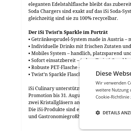
eleganten Edelstahlflasche bleibt das zubere
Soda Chargers sind exakt auf das iSi Soda-Sy
gleichzeitig sind sie zu 100% recycelbar.
Der iSi Twist’n Sparkle im Porträt
• Getränkesprudel-System made in Austria – m
• Individuelle Drinks mit frischen Zutaten un
• Mobiles System – handlich, platzsparend und
• Sofort einsatzbereit – jedem Twist´n Sparkle
• Robuste PET-Flasche – BPA- und Phthalat-fre
Diese Webse
• Twist’n Sparkle Flaschenset – zwei zusätzlic
Wir verwenden Co
iSi Culinary unterstützt den heimischen sta
weitere Nutzung 
Promotion bis 31. August 2021. Im Promotion
Cookie-Richtlinie
zwei Kristallgläsern angeboten.
Die iSi-Produkte sind erhältlich auf isi-shop
DETAILS ANZ
und Gastronomiegroßhandel. (red)