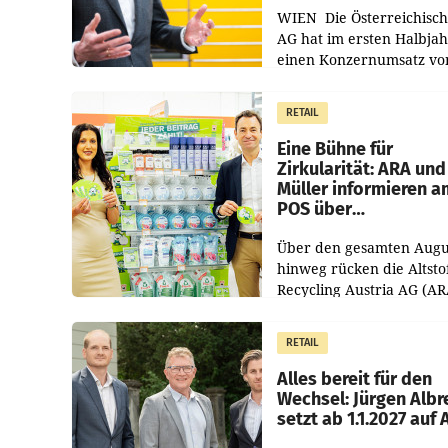
WIEN Die Österreichisch
AG hat im ersten Halbja
einen Konzernumsatz vo
1.544,0 Mio. EUR
erwirtschaftet, was eine
RETAIL
von 3,8 Prozent gegenüb
dem Vergleichszeitraum
Eine Bühne für
Zirkularität: ARA und
Müller informieren a
POS über
Kreislauffähigkeit
Über den gesamten Augu
hinweg rücken die Altsto
Recycling Austria AG (AR
und der Handelskonzern
Müller die Initiative „Krei
RETAIL
Helden“ in allen
österreichischen Müller-F
Alles bereit für den
Wechsel: Jürgen Albr
setzt ab 1.1.2027 auf