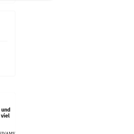
t und
viel
ND/AMSTERDAM.