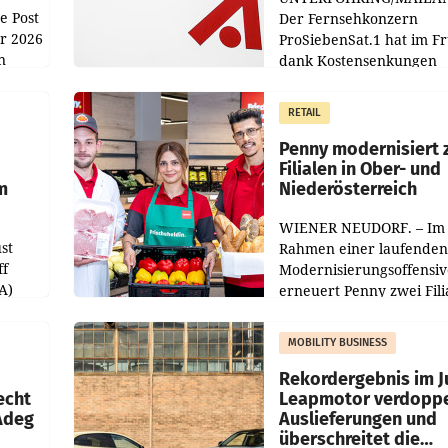
e Post
Der Fernsehkonzern
hr 2026
ProSiebenSat.1 hat im F
n
dank Kostensenkungen
operativ wieder Gewinn
m Plus
gemacht und die
RETAIL
er
Markterwartung deutlic
übertroffen.
Penny modernisiert 
Filialen in Ober- und
m
Niederösterreich
WIENER NEUDORF. – Im
st
Rahmen einer laufenden
ff
Modernisierungsoffensiv
A)
erneuert Penny zwei Fili
Nieder- und Oberösterre
slauf-
Die beiden Standorte lie
MOBILITY BUSINESS
Haag sowie im rund
ilialen
Rekordergebnis im Ju
echt
Leapmotor verdoppe
 Adeg
Auslieferungen und
überschreitet die