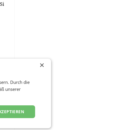
Si
×
sern. Durch die
äß unserer
it
ach-
KZEPTIEREN