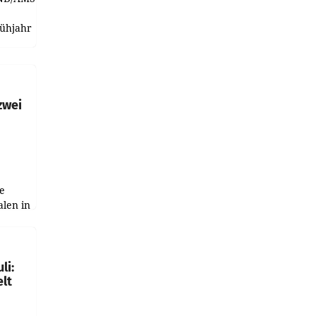
rühjahr
h
zwei
e
alen in
ich.
gen in
li:
lt