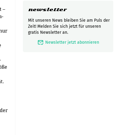
t –
newsletter
a-
Mit unseren News bleiben Sie am Puls der
Zeit! Melden Sie sich jetzt für unseren
 nur
gratis Newsletter an.
mark_email_read
Newsletter jetzt abonnieren
e
-
röße
t.
 der