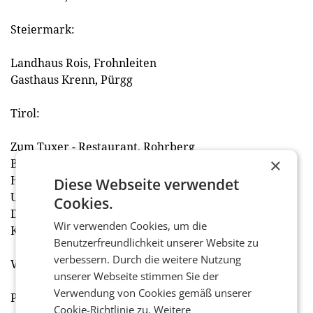
Steiermark:
Landhaus Rois, Frohnleiten
Gasthaus Krenn, Pürgg
Tirol:
Zum Tuxer - Restaurant, Rohrberg
×
Bar Rique, Mayrhofen
Hotel Kitzhof Mountain Design Resort, Kitzbühel
Diese Webseite verwendet
Upside Down by Stefan Marquard, Fieberbrunn
Cookies.
Der Lärchenhof, Erpfendorf
Wir verwenden Cookies, um die
Kempinski Hotel Kitzbühel, Jochberg
Benutzerfreundlichkeit unserer Website zu
verbessern. Durch die weitere Nutzung
Vorarlberg:
unserer Webseite stimmen Sie der
Verwendung von Cookies gemäß unserer
Pier69, Bregenz
Cookie-Richtlinie zu.
Weitere