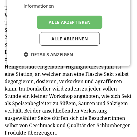
Informationen
Tag der offenen Kellertüre bei Schlumberger
Wie in den Vorjahren zelebriert Schlumberger den
ALLE AKZEPTIEREN
Tag des Sekt Austria auch wieder in der eigenen
Sektkellerei. Bereits am Samstag, den 19. Oktober
2024, öffnen sich die Kellertüren für
ALLE ABLEHNEN
Sektliebhaber:innen und Interessierte: Bei freiem
Eintritt sind Besucher:innen von 12:00 bis 20:00 Uhr
DETAILS ANZEIGEN
zu Touren durch die Kellerwelten in Wien
Heiligenstadt eingeladen. Highlight dieses Jahr ist
eine Station, an welcher man eine Flasche Sekt selbst
degorgieren, dosieren, verkorken und agraffieren
kann. Im Domkeller wird zudem zu jeder vollen
Stunde ein kleiner Workshop angeboten, wie sich Sekt
als Speisenbegleiter zu Süßem, Sauren und Salzigem
verhält. Bei der anschließenden Verkostung
ausgewählter Sekte dürfen sich die Besucher:innen
selbst von Geschmack und Qualität der Schlumberger
Produkte überzeugen.