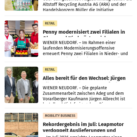
Altstoff Recycling Austria AG (ARA) und der
Handelskonzern Müller die Initiative
„Kreislauf-Helden“ in allen österreichischen
Müller-Filialen
RETAIL
Penny modernisiert zwei Filialen in
Ober- und Niederösterreich
WIENER NEUDORF. – Im Rahmen einer
laufenden Modernisierungsoffensive
erneuert Penny zwei Filialen in Nieder- und
Oberösterreich. Die beiden Standorte liegen
in Haag sowie im rund
RETAIL
Alles bereit für den Wechsel: Jürgen
Albrecht setzt ab 1.1.2027 auf Adeg
WIENER NEUDORF. – Die geplante
Zusammenarbeit zwischen Adeg und dem
Vorarlberger Kaufmann Jürgen Albrecht ist
kartellrechtlich freigegeben: Die
Bundeswettbewerbsbehörde und der
Bundeskartellanwalt
MOBILITY BUSINESS
Rekordergebnis im Juli: Leapmotor
verdoppelt Auslieferungen und
überschreitet die 100.000er-Marke