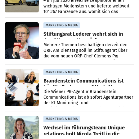
– Im Juli 2026 erreichte Leapmotor einen
wichtigen Meilenstein und lieferte weltweit
101.267 Fahrzeuge aus, womit sich das
Ergebnis gegenüber Juli 2025 mehr als
verdoppelte (+102
MARKETING & MEDIA
Stiftungsrat Lederer wehrt sich in
den SN gegen Vorwürfe
Mehrere Themen beschäftigen derzeit den
ORF. Am Dienstag soll im Stiftungsrat über
die vom neuen ORF-Chef Clemens Pig
vorgeschlagenen Besetzungen für die
Direktionen abgestimmt werden.
MARKETING & MEDIA
Brandenstein Communications ist
künftig Partner von OtterlyAI
Die Wiener PR-Agentur Brandenstein
Communications ist ab sofort Agenturpartner
der KI-Monitoring- und
Optimierungsplattform OtterlyAI. Damit baut
die Agentur ihr Leistungsportfolio
MARKETING & MEDIA
Wechsel im Führungsteam: Unique
relations holt Nicola Treitl in die