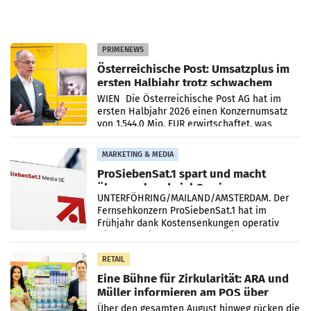
PRIMENEWS
Österreichische Post: Umsatzplus im
ersten Halbjahr trotz schwachem
Briefgeschäft
WIEN Die Österreichische Post AG hat im
ersten Halbjahr 2026 einen Konzernumsatz
von 1.544,0 Mio. EUR erwirtschaftet, was
einem Plus von 3,8 Prozent gegenüber dem
Vergleichszeitraum
MARKETING & MEDIA
ProSiebenSat.1 spart und macht
überraschend viel Gewinn
UNTERFÖHRING/MAILAND/AMSTERDAM. Der
Fernsehkonzern ProSiebenSat.1 hat im
Frühjahr dank Kostensenkungen operativ
wieder Gewinn gemacht und die
Markterwartung deutlich übertroffen.
RETAIL
Eine Bühne für Zirkularität: ARA und
Müller informieren am POS über
Kreislauffähigkeit
Über den gesamten August hinweg rücken die