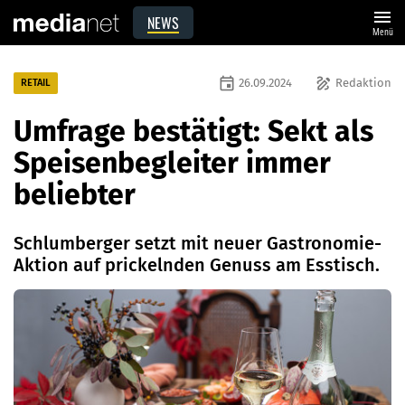
menu
NEWS
Menü
event
draw
26.09.2024
Redaktion
RETAIL
Umfrage bestätigt: Sekt als
Speisenbegleiter immer
beliebter
Schlumberger setzt mit neuer Gastronomie-
Aktion auf prickelnden Genuss am Esstisch.