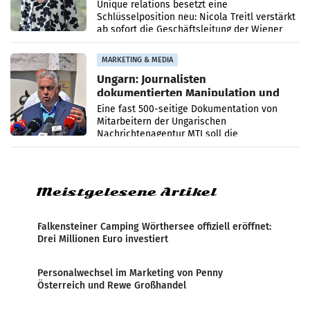
Geschäftsleitung
Unique relations besetzt eine
Schlüsselposition neu: Nicola Treitl verstärkt
ab sofort die Geschäftsleitung der Wiener
PR-Agentur an der Seite von Josef Kalina und
Anna Kalina-Mahr.
MARKETING & MEDIA
Ungarn: Journalisten
dokumentierten Manipulation und
Zensur
Eine fast 500-seitige Dokumentation von
Mitarbeitern der Ungarischen
Nachrichtenagentur MTI soll die
systematische Nachrichten-Manipulation und
Zensur bei der Agentur während der Zeit
Meistgelesene Artikel
Falkensteiner Camping Wörthersee offiziell eröffnet:
Drei Millionen Euro investiert
Personalwechsel im Marketing von Penny
Österreich und Rewe Großhandel