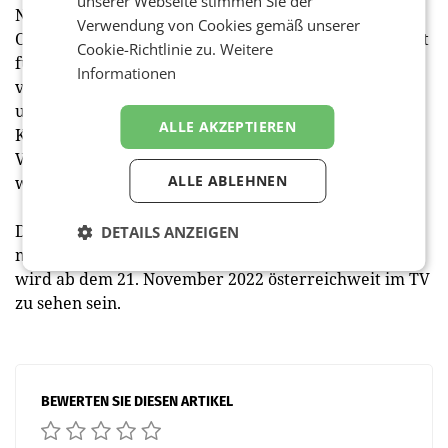
unserer Webseite stimmen Sie der
Nachhaltigkeit“, so Melanie Brinbaum, Chief Brand
Verwendung von Cookies gemäß unserer
Officer bei Nespresso. „Nespresso Kaffee ist eine Kraft
Cookie-Richtlinie zu.
Weitere
für das Gute, da er unvergesslichen Geschmack auf
Informationen
verantwortungsvolle Weise liefert. Wir wollten, dass
unser kontinuierliches Engagement für unsere
ALLE AKZEPTIEREN
Kunden in diesem Spot zum Ausdruck kommt. Unsere
Vision findet auch bei unseren Stars großen Anklang,
ALLE ABLEHNEN
wie man in der Kampagne sehen kann.“
Die neue Nespresso Kampagne „Unforgettable Taste“
DETAILS ANZEIGEN
mit George Clooney, Jean Dujardin und Camille Cottin
wird ab dem 21. November 2022 österreichweit im TV
zu sehen sein.
BEWERTEN SIE DIESEN ARTIKEL