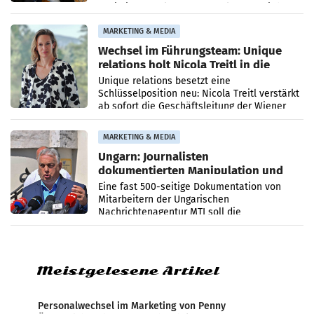
Optimierungsplattform OtterlyAI. Damit baut
die Agentur ihr Leistungsportfolio
MARKETING & MEDIA
Wechsel im Führungsteam: Unique
relations holt Nicola Treitl in die
Geschäftsleitung
Unique relations besetzt eine
Schlüsselposition neu: Nicola Treitl verstärkt
ab sofort die Geschäftsleitung der Wiener
PR-Agentur an der Seite von Josef Kalina und
Anna Kalina-Mahr.
MARKETING & MEDIA
Ungarn: Journalisten
dokumentierten Manipulation und
Zensur
Eine fast 500-seitige Dokumentation von
Mitarbeitern der Ungarischen
Nachrichtenagentur MTI soll die
systematische Nachrichten-Manipulation und
Zensur bei der Agentur während der Zeit
Meistgelesene Artikel
Personalwechsel im Marketing von Penny