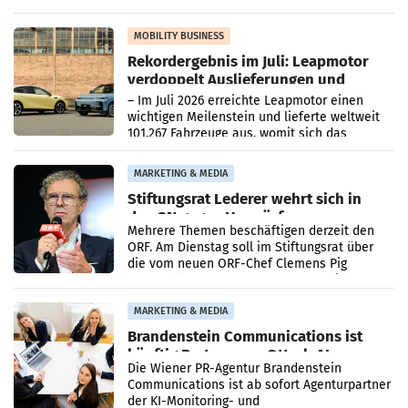
kartellrechtlich freigegeben: Die
Bundeswettbewerbsbehörde und der
Bundeskartellanwalt
MOBILITY BUSINESS
Rekordergebnis im Juli: Leapmotor
verdoppelt Auslieferungen und
überschreitet die 100.000er-Marke
– Im Juli 2026 erreichte Leapmotor einen
wichtigen Meilenstein und lieferte weltweit
101.267 Fahrzeuge aus, womit sich das
Ergebnis gegenüber Juli 2025 mehr als
verdoppelte (+102
MARKETING & MEDIA
Stiftungsrat Lederer wehrt sich in
den SN gegen Vorwürfe
Mehrere Themen beschäftigen derzeit den
ORF. Am Dienstag soll im Stiftungsrat über
die vom neuen ORF-Chef Clemens Pig
vorgeschlagenen Besetzungen für die
Direktionen abgestimmt werden.
MARKETING & MEDIA
Brandenstein Communications ist
künftig Partner von OtterlyAI
Die Wiener PR-Agentur Brandenstein
Communications ist ab sofort Agenturpartner
der KI-Monitoring- und