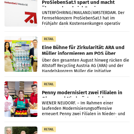
ProSiebenSat.1 spart und macht
überraschend viel Gewinn
UNTERFÖHRING/MAILAND/AMSTERDAM. Der
Fernsehkonzern ProSiebenSat.1 hat im
Frühjahr dank Kostensenkungen operativ
wieder Gewinn gemacht und die
Markterwartung deutlich übertroffen.
RETAIL
Eine Bühne für Zirkularität: ARA und
Müller informieren am POS über
Kreislauffähigkeit
Über den gesamten August hinweg rücken die
Altstoff Recycling Austria AG (ARA) und der
Handelskonzern Müller die Initiative
„Kreislauf-Helden“ in allen österreichischen
Müller-Filialen
RETAIL
Penny modernisiert zwei Filialen in
Ober- und Niederösterreich
WIENER NEUDORF. – Im Rahmen einer
laufenden Modernisierungsoffensive
erneuert Penny zwei Filialen in Nieder- und
Oberösterreich. Die beiden Standorte liegen
in Haag sowie im rund
RETAIL