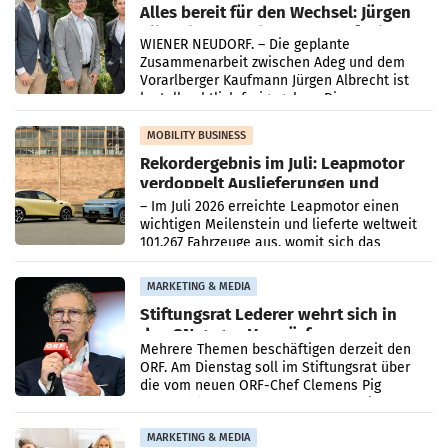
Alles bereit für den Wechsel: Jürgen
Albrecht setzt ab 1.1.2027 auf Adeg
WIENER NEUDORF. – Die geplante
Zusammenarbeit zwischen Adeg und dem
Vorarlberger Kaufmann Jürgen Albrecht ist
kartellrechtlich freigegeben: Die
Bundeswettbewerbsbehörde und der
Bundeskartellanwalt
MOBILITY BUSINESS
Rekordergebnis im Juli: Leapmotor
verdoppelt Auslieferungen und
überschreitet die 100.000er-Marke
– Im Juli 2026 erreichte Leapmotor einen
wichtigen Meilenstein und lieferte weltweit
101.267 Fahrzeuge aus, womit sich das
Ergebnis gegenüber Juli 2025 mehr als
verdoppelte (+102
MARKETING & MEDIA
Stiftungsrat Lederer wehrt sich in
den SN gegen Vorwürfe
Mehrere Themen beschäftigen derzeit den
ORF. Am Dienstag soll im Stiftungsrat über
die vom neuen ORF-Chef Clemens Pig
vorgeschlagenen Besetzungen für die
Direktionen abgestimmt werden.
MARKETING & MEDIA