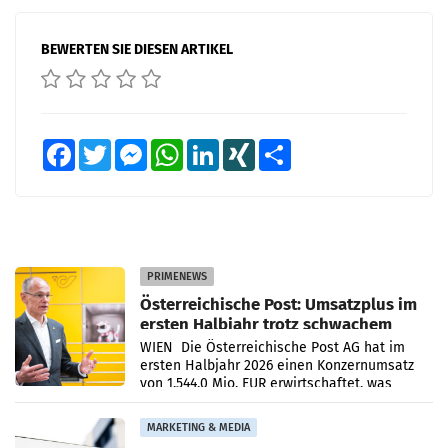
BEWERTEN SIE DIESEN ARTIKEL
Facebook
Twitter
Messenger
WhatsApp
LinkedIn
XING
Teilen
PRIMENEWS
Österreichische Post: Umsatzplus im
ersten Halbjahr trotz schwachem
Briefgeschäft
WIEN Die Österreichische Post AG hat im
ersten Halbjahr 2026 einen Konzernumsatz
von 1.544,0 Mio. EUR erwirtschaftet, was
einem Plus von 3,8 Prozent gegenüber dem
Vergleichszeitraum
MARKETING & MEDIA