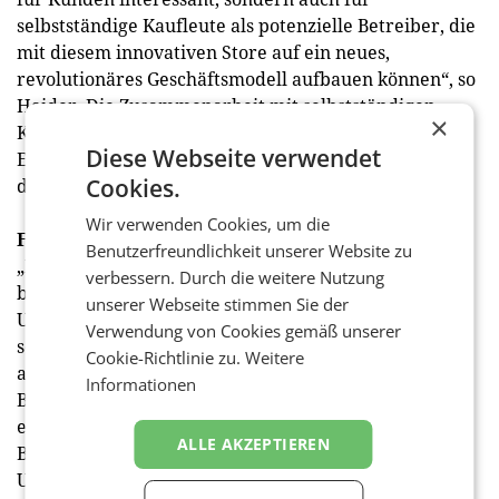
selbstständige Kaufleute als potenzielle Betreiber, die
mit diesem innovativen Store auf ein neues,
revolutionäres Geschäftsmodell aufbauen können“, so
Haider. Die Zusammenarbeit mit selbstständigen
×
Kaufleuten und die individuellen
Diese Webseite verwendet
Einsatzmöglichkeiten der Unibox machen es einfach
Cookies.
die Nahversorgung in der Region zu sichern.
Wir verwenden Cookies, um die
Franchise-Store-Konzept der Zukunft
Benutzerfreundlichkeit unserer Website zu
„In einem ersten Schritt fokussieren wir uns darauf,
verbessern. Durch die weitere Nutzung
bestehende Unternehmer der Unimarkt Gruppe als
unserer Webseite stimmen Sie der
Unibox-Betreiber zu akquirieren und haben auch
Verwendung von Cookies gemäß unserer
schon einige Interessenten. Wir sind aber natürlich
Cookie-Richtlinie zu.
Weitere
auch für Gespräche mit externen Interessenten, wie
Informationen
Bäckereien oder Fleischereien jederzeit bereit“,
erklärt Haider. Auch der neue Unibox-Standort am
ALLE AKZEPTIEREN
Bahnhof in Enns wird von einem langjährigen
Unimarkt-Franchisepartner betreut, und zwar von