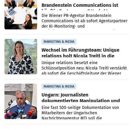
Brandenstein Communications ist
künftig Partner von OtterlyAI
Die Wiener PR-Agentur Brandenstein
Communications ist ab sofort Agenturpartner
der KI-Monitoring- und
Optimierungsplattform OtterlyAI. Damit baut
die Agentur ihr Leistungsportfolio
MARKETING & MEDIA
Wechsel im Führungsteam: Unique
relations holt Nicola Treitl in die
Geschäftsleitung
Unique relations besetzt eine
Schlüsselposition neu: Nicola Treitl verstärkt
ab sofort die Geschäftsleitung der Wiener
PR-Agentur an der Seite von Josef Kalina und
Anna Kalina-Mahr.
MARKETING & MEDIA
Ungarn: Journalisten
dokumentierten Manipulation und
Zensur
Eine fast 500-seitige Dokumentation von
Mitarbeitern der Ungarischen
Nachrichtenagentur MTI soll die
systematische Nachrichten-Manipulation und
Zensur bei der Agentur während der Zeit