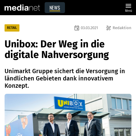
menu
NEWS
Menü
event
draw
03.03.2021
Redaktion
RETAIL
Unibox: Der Weg in die
digitale Nahversorgung
Unimarkt Gruppe sichert die Versorgung in
ländlichen Gebieten dank innovativem
Konzept.