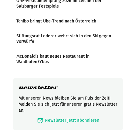
ORF-Festspielempfang 2026 im Zeichen der
Salzburger Festspiele
Tchibo bringt Ube-Trend nach Österreich
Stiftungsrat Lederer wehrt sich in den SN gegen
Vorwürfe
McDonald’s baut neues Restaurant in
Waidhofen/Ybbs
newsletter
Mit unseren News bleiben Sie am Puls der Zeit!
Melden Sie sich jetzt für unseren gratis Newsletter
an.
mark_email_read
Newsletter jetzt abonnieren