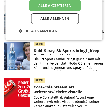
Unternehmen Kinder sowie
ALLE AKZEPTIEREN
RETAIL
voestalpine verzeichnet solides
ALLE ABLEHNEN
erstes Quartal und steigert EBITDA
Der voestalpine-Konzern hat im 1. Quartal
des Geschäftsjahres 2026/27 (1. April bis 30.
DETAILS ANZEIGEN
Juni 2026) ein solides Ergebnis erwirtschaftet.
Der Umsatz stieg im Vergleich zur
Vorjahresperiode
RETAIL
Kühl-Spray: SN Sports bringt „Keep
Cool“ auf den Markt
Die SN Sports GmbH bringt gemeinsam mit
der Firma Feygenblatt FloGu OG einen neuen
Kühl- und Regenerations-Spray auf den
Markt. Das Produkt namens „Keep Cool“ ist zu
100 Prozent
RETAIL
Coca-Cola präsentiert
weiterentwickelte visuelle
Markenidentität
Coca-Cola stellt ab Anfang August eine
weiterentwickelte visuelle Identität seiner
Verpackungen in Österreich vor. Im