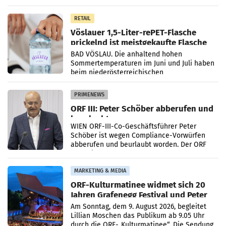
Mittelpunkt des Redesigns stehen zentrale
Gestaltungselemente
RETAIL
Vöslauer 1,5-Liter-rePET-Flasche
prickelnd ist meistgekaufte Flasche
Österreichs
BAD VÖSLAU. Die anhaltend hohen
Sommertemperaturen im Juni und Juli haben
beim niederösterreichischen
Getränkehersteller Vöslauer zu deutlichen
Absatzzuwächsen geführt. Während
PRIMENEWS
ORF III: Peter Schöber abberufen und
beurlaubt
WIEN ORF-III-Co-Geschäftsführer Peter
Schöber ist wegen Compliance-Vorwürfen
abberufen und beurlaubt worden. Der ORF
bestätigte gegenüber der APA entsprechende
Medienberichte.
MARKETING & MEDIA
ORF-Kulturmatinee widmet sich 20
Jahren Grafenegg Festival und Peter
Simonischek
Am Sonntag, dem 9. August 2026, begleitet
Lillian Moschen das Publikum ab 9.05 Uhr
durch die ORF-„Kulturmatinee“. Die Sendung