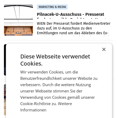
MARKETING & MEDIA
Pilnacek-U-Ausschuss - Presserat
fordert sensible Berichterstattung
WIEN Der Presserat fordert Medienvertreter
dazu auf, im U-Ausschuss zu den
Ermittlungen rund um das Ableben des Ex-
Sektionschefs im Justizministerium, Christian
Pilnacek, auf sensible
MARKETING & MEDIA
×
Stiftungsrat Lederer wehrt sich in
Diese Webseite verwendet
den SN gegen Vorwürfe
Cookies.
Mehrere Themen beschäftigen derzeit den
ORF. Am Dienstag soll im Stiftungsrat über
Wir verwenden Cookies, um die
die vom neuen ORF-Chef Clemens Pig
vorgeschlagenen Besetzungen für die
Benutzerfreundlichkeit unserer Website zu
Direktionen abgestimmt werden.
verbessern. Durch die weitere Nutzung
RETAIL
unserer Webseite stimmen Sie der
Bipa unterstützt Bewegte Kids
Verwendung von Cookies gemäß unserer
Sommercamps im Osten Österreichs
Bereits zum zweiten Mal begleitet Bipa das
Cookie-Richtlinie zu.
Weitere
polysportive Sommersportcamp „Bewegte
Informationen
Kids“. Während der Campwochen in den
Monaten Juli und August versorgt das