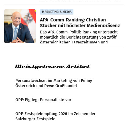
startet mit der Dokumentation „20 Jahre
Grafenegg
MARKETING & MEDIA
APA-Comm-Ranking: Christian
Stocker mit höchster Medienpräsenz
im Juli
Das APA-Comm-Politik-Ranking untersucht
monatlich die Berichterstattung von zwölf
österreichischen Tageszeitungen und
analysiert, welche Politikerinnen und
Politiker Österreichs die
Meistgelesene Artikel
Personalwechsel im Marketing von Penny
Österreich und Rewe Großhandel
ORF: Pig legt Personalliste vor
ORF-Festspielempfang 2026 im Zeichen der
Salzburger Festspiele