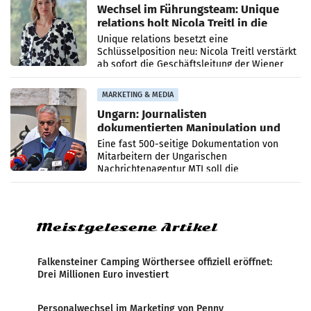
Wechsel im Führungsteam: Unique
relations holt Nicola Treitl in die
Geschäftsleitung
Unique relations besetzt eine
Schlüsselposition neu: Nicola Treitl verstärkt
ab sofort die Geschäftsleitung der Wiener
PR-Agentur an der Seite von Josef Kalina und
Anna Kalina-Mahr.
MARKETING & MEDIA
Ungarn: Journalisten
dokumentierten Manipulation und
Zensur
Eine fast 500-seitige Dokumentation von
Mitarbeitern der Ungarischen
Nachrichtenagentur MTI soll die
systematische Nachrichten-Manipulation und
Zensur bei der Agentur während der Zeit
Meistgelesene Artikel
Falkensteiner Camping Wörthersee offiziell eröffnet:
Drei Millionen Euro investiert
Personalwechsel im Marketing von Penny