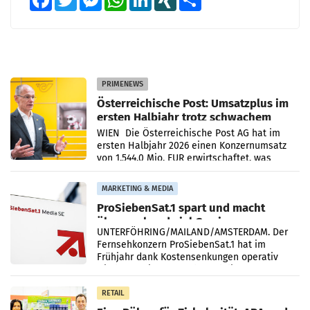
PRIMENEWS
Österreichische Post: Umsatzplus im
ersten Halbjahr trotz schwachem
Briefgeschäft
WIEN Die Österreichische Post AG hat im
ersten Halbjahr 2026 einen Konzernumsatz
von 1.544,0 Mio. EUR erwirtschaftet, was
einem Plus von 3,8 Prozent gegenüber dem
Vergleichszeitraum
MARKETING & MEDIA
ProSiebenSat.1 spart und macht
überraschend viel Gewinn
UNTERFÖHRING/MAILAND/AMSTERDAM. Der
Fernsehkonzern ProSiebenSat.1 hat im
Frühjahr dank Kostensenkungen operativ
wieder Gewinn gemacht und die
Markterwartung deutlich übertroffen.
RETAIL