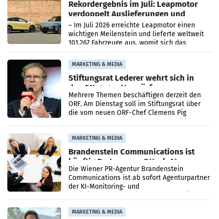
Rekordergebnis im Juli: Leapmotor
verdoppelt Auslieferungen und
überschreitet die 100.000er-Marke
– Im Juli 2026 erreichte Leapmotor einen
wichtigen Meilenstein und lieferte weltweit
101.267 Fahrzeuge aus, womit sich das
Ergebnis gegenüber Juli 2025 mehr als
verdoppelte (+102
MARKETING & MEDIA
Stiftungsrat Lederer wehrt sich in
den SN gegen Vorwürfe
Mehrere Themen beschäftigen derzeit den
ORF. Am Dienstag soll im Stiftungsrat über
die vom neuen ORF-Chef Clemens Pig
vorgeschlagenen Besetzungen für die
Direktionen abgestimmt werden.
MARKETING & MEDIA
Brandenstein Communications ist
künftig Partner von OtterlyAI
Die Wiener PR-Agentur Brandenstein
Communications ist ab sofort Agenturpartner
der KI-Monitoring- und
Optimierungsplattform OtterlyAI. Damit baut
die Agentur ihr Leistungsportfolio
MARKETING & MEDIA