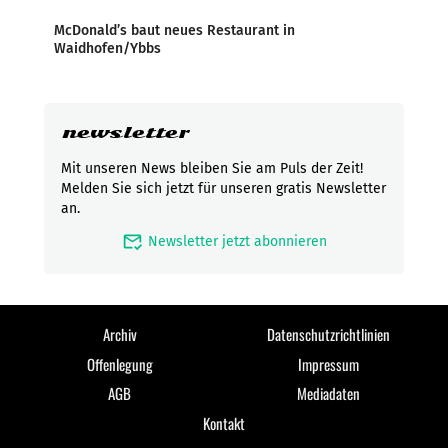
McDonald’s baut neues Restaurant in
Waidhofen/Ybbs
newsletter
Mit unseren News bleiben Sie am Puls der Zeit!
Melden Sie sich jetzt für unseren gratis Newsletter
an.
mark_email_read
Newsletter jetzt abonnieren
Archiv
Datenschutzrichtlinien
Offenlegung
Impressum
AGB
Mediadaten
Kontakt