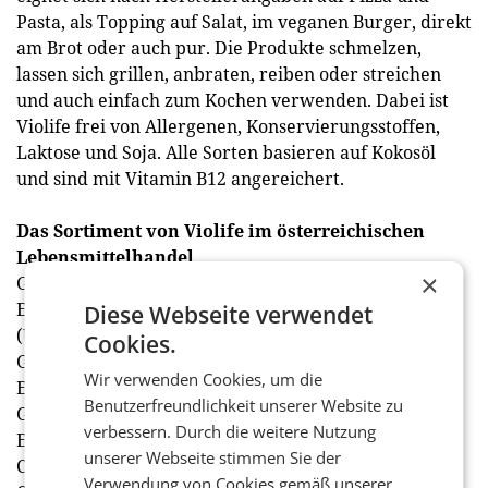
Pasta, als Topping auf Salat, im veganen Burger, direkt
am Brot oder auch pur. Die Produkte schmelzen,
lassen sich grillen, anbraten, reiben oder streichen
und auch einfach zum Kochen verwenden. Dabei ist
Violife frei von Allergenen, Konservierungsstoffen,
Laktose und Soja. Alle Sorten basieren auf Kokosöl
und sind mit Vitamin B12 angereichert.
Das Sortiment von Violife im österreichischen
Lebensmittelhandel
×
Gouda Geschmack Scheiben, 140g für 2,99 Euro (UVP)
Emmentaler Geschmack Scheiben, 140g für 2,99 Euro
Diese Webseite verwendet
(UVP)
Cookies.
Greifter Cheddar Geschmack Scheiben 140g für 2,99
Wir verwenden Cookies, um die
Euro (UVP)
Benutzerfreundlichkeit unserer Website zu
Greek White, am Stück, 200g Abtropfgewicht für 2,99
verbessern. Durch die weitere Nutzung
Euro (UVP)
unserer Webseite stimmen Sie der
Creamy, 150g Becher für 2,79 Euro (UVP)
Verwendung von Cookies gemäß unserer