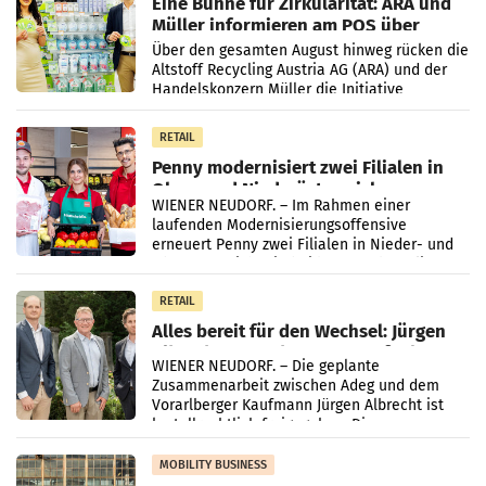
Eine Bühne für Zirkularität: ARA und
Müller informieren am POS über
Kreislauffähigkeit
Über den gesamten August hinweg rücken die
Altstoff Recycling Austria AG (ARA) und der
Handelskonzern Müller die Initiative
„Kreislauf-Helden“ in allen österreichischen
Müller-Filialen
RETAIL
Penny modernisiert zwei Filialen in
Ober- und Niederösterreich
WIENER NEUDORF. – Im Rahmen einer
laufenden Modernisierungsoffensive
erneuert Penny zwei Filialen in Nieder- und
Oberösterreich. Die beiden Standorte liegen
in Haag sowie im rund
RETAIL
Alles bereit für den Wechsel: Jürgen
Albrecht setzt ab 1.1.2027 auf Adeg
WIENER NEUDORF. – Die geplante
Zusammenarbeit zwischen Adeg und dem
Vorarlberger Kaufmann Jürgen Albrecht ist
kartellrechtlich freigegeben: Die
Bundeswettbewerbsbehörde und der
Bundeskartellanwalt
MOBILITY BUSINESS