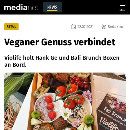
menu
NEWS
Menü
event
draw
22.07.2021
Redaktion
RETAIL
Veganer Genuss verbindet
Violife holt Hank Ge und Bali Brunch Boxen
an Bord.