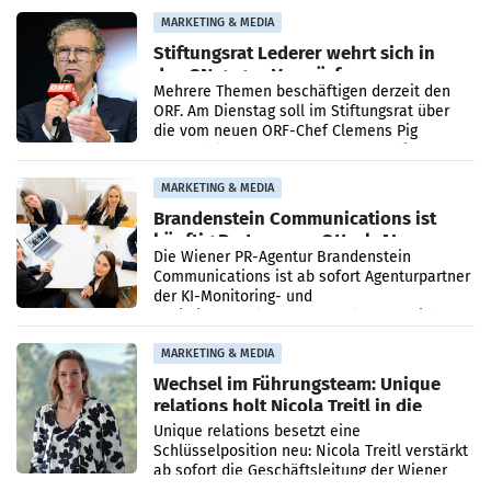
verdoppelte (+102
MARKETING & MEDIA
Stiftungsrat Lederer wehrt sich in
den SN gegen Vorwürfe
Mehrere Themen beschäftigen derzeit den
ORF. Am Dienstag soll im Stiftungsrat über
die vom neuen ORF-Chef Clemens Pig
vorgeschlagenen Besetzungen für die
Direktionen abgestimmt werden.
MARKETING & MEDIA
Brandenstein Communications ist
künftig Partner von OtterlyAI
Die Wiener PR-Agentur Brandenstein
Communications ist ab sofort Agenturpartner
der KI-Monitoring- und
Optimierungsplattform OtterlyAI. Damit baut
die Agentur ihr Leistungsportfolio
MARKETING & MEDIA
Wechsel im Führungsteam: Unique
relations holt Nicola Treitl in die
Geschäftsleitung
Unique relations besetzt eine
Schlüsselposition neu: Nicola Treitl verstärkt
ab sofort die Geschäftsleitung der Wiener
PR-Agentur an der Seite von Josef Kalina und