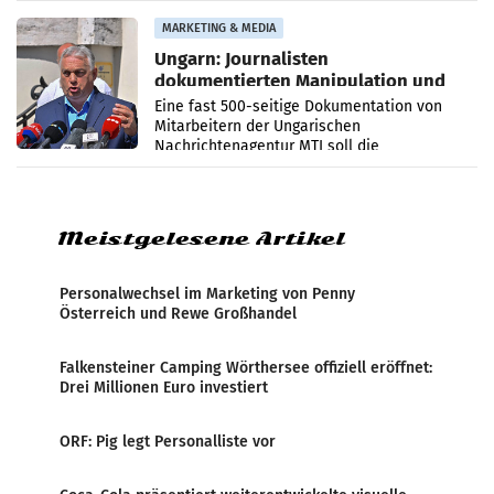
Anna Kalina-Mahr.
MARKETING & MEDIA
Ungarn: Journalisten
dokumentierten Manipulation und
Zensur
Eine fast 500-seitige Dokumentation von
Mitarbeitern der Ungarischen
Nachrichtenagentur MTI soll die
systematische Nachrichten-Manipulation und
Zensur bei der Agentur während der Zeit
Meistgelesene Artikel
Personalwechsel im Marketing von Penny
Österreich und Rewe Großhandel
Falkensteiner Camping Wörthersee offiziell eröffnet:
Drei Millionen Euro investiert
ORF: Pig legt Personalliste vor