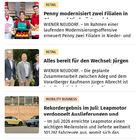
Müller-Filialen
RETAIL
Penny modernisiert zwei Filialen in
Ober- und Niederösterreich
WIENER NEUDORF. – Im Rahmen einer
laufenden Modernisierungsoffensive
erneuert Penny zwei Filialen in Nieder- und
Oberösterreich. Die beiden Standorte liegen
in Haag sowie im rund
RETAIL
Alles bereit für den Wechsel: Jürgen
Albrecht setzt ab 1.1.2027 auf Adeg
WIENER NEUDORF. – Die geplante
Zusammenarbeit zwischen Adeg und dem
Vorarlberger Kaufmann Jürgen Albrecht ist
kartellrechtlich freigegeben: Die
Bundeswettbewerbsbehörde und der
Bundeskartellanwalt
MOBILITY BUSINESS
Rekordergebnis im Juli: Leapmotor
verdoppelt Auslieferungen und
überschreitet die 100.000er-Marke
– Im Juli 2026 erreichte Leapmotor einen
wichtigen Meilenstein und lieferte weltweit
101.267 Fahrzeuge aus, womit sich das
Ergebnis gegenüber Juli 2025 mehr als