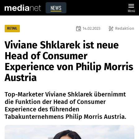
menu
NEWS
Menü
event
draw
14.02.2023
Redaktion
RETAIL
Viviane Shklarek ist neue
Head of Consumer
Experience von Philip Morris
Austria
Top-Marketer Viviane Shklarek übernimmt
die Funktion der Head of Consumer
Experience des führenden
Tabakunternehmens Philip Morris Austria.