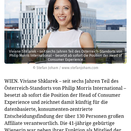
Viviane Shklarek – seit sechs Jahren Teil des Österreich-Standorts von
Philip Morris International – besetzt ab sofort die Position der Head of
Consumer Experience
© Stefan Joham / www.stefanjoham.com
WIEN. Viviane Shklarek – seit sechs Jahren Teil des
Österreich-Standorts von Philip Morris International –
besetzt ab sofort die Position der Head of Consumer
Experience und zeichnet damit künftig für die
datenbasierte, konsumenten-zentrierte
Entscheidungsfindung der über 130 Personen großen
Affiliate verantwortlich. Die 41-jährige gebürtige
Wienerin war neben ihrer Funktion als Mitglied der