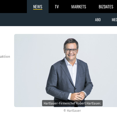
NEWS
TV
MARKETS
BIZDATES
ABO
MED
aktion
Hartlauer-Firmen­chef Robert Hartlauer.
© Hartlauer