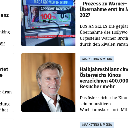
„20 Jahre Grafenegg
Prozess zu Warner-
t
Übernahme erst im 
senz
2027
LOS ANGELES Die gepla
nking
Übernahme des Hollywo
Urgesteins Warner Broth
ölf
durch den Rivalen Para
wird noch lange in der
siert,
Schwebe bleiben. Eine
MARKETING & MEDIA
d
Richterin setzte den Proz
rtet
Halbjahresbilanz cin
e
Österreichs Kinos
verzeichnen 400.00
Besucher mehr
r dran
Das österreichische Kino 
seinen positiven
ldung
Wachstumskurs fort. Mit
 hat
rund 400.000 Besucheri
des
und Besucher höheren
MARKETING & MEDIA
Nettoreichweite im erst
t.