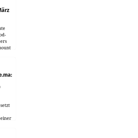
März
nte
od-
ers
mount
ess zu
e.ma:
0
setzt
 einer
nnen
en