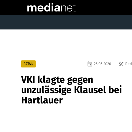
event
draw
26.05.2020
Red
RETAIL
VKI klagte gegen
unzulässige Klausel bei
Hartlauer