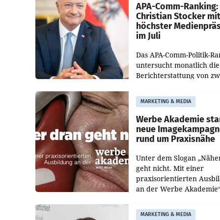
APA-Comm-Ranking:
Christian Stocker mi
höchster Medienprä
im Juli
Das APA-Comm-Politik-Ra
untersucht monatlich die
Berichterstattung von zw
österreichischen
Tageszeitungen und analy
MARKETING & MEDIA
welche Politikerinnen un
Politiker Österreichs die
Werbe Akademie sta
neue Imagekampagn
rund um Praxisnähe
Unter dem Slogan „Nähe
geht nicht. Mit einer
praxisorientierten Ausbi
an der Werbe Akademie“
die Bildungseinrichtung 
WIFI Wien eine neue
MARKETING & MEDIA
Imagekampagne gestarte