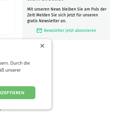
Mit unseren News bleiben Sie am Puls der
Zeit! Melden Sie sich jetzt für unseren
gratis Newsletter an.
mark_email_read
Newsletter jetzt abonnieren
×
sern. Durch die
äß unserer
en
und
KZEPTIEREN
ust
oschen
r
ndung
tation