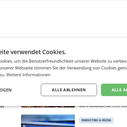
ite verwendet Cookies.
MARKETING & MEDIA
okies, um die Benutzerfreundlichkeit unserer Website zu verbes
r
ORF-Kulturmatinee
unserer Webseite stimmen Sie der Verwendung von Cookies gem
aubt
widmet sich 20 Jahr
 zu.
Weitere Informationen
Grafenegg Festival 
Peter Simonischek
chöber
EIGEN
ALLE ABLEHNEN
ALLE A
Am Sonntag, dem 9. Aug
2026, begleitet Lillian M
nd
das Publikum ab 9.05 Uh
ORF
durch die ORF-
r APA
„Kulturmatinee“. Die Se
MARKETING & MEDIA
startet mit der Dokumen