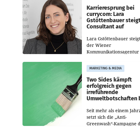
Karrieresprung bei
currycom: Lara
Gstöttenbauer steig
Consultant auf
Lara Gstöttenbauer steigt
der Wiener
Kommunikationsagentur
currycom communicatio
partners zum Consultant 
MARKETING & MEDIA
Die 27-jährige Beraterin
betreut Kundinnen und
Two Sides kämpft
Kunden in den Bereiche
erfolgreich gegen
irreführende
Umweltbotschaften 
Papiereinsatz
Seit mehr als einem Jahr
setzt sich die „Anti-
Greenwash“-Kampagne 
Initiative Two Sides gege
irreführende Umweltaus