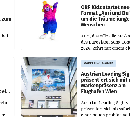
Halbjahr 2026 gegenüb
ORF Kids startet ne
Format „Auri und Du
t zum
um die Träume junge
Menschen
 bei
Auri, das offizielle Mask
des Eurovision Song Cont
2026, kehrt mit einem e
n
Format auf den Bildschi
auf.
zurück. In der neuen S
MARKETING & MEDIA
„Auri und Du“ bei ORF K
steht
Austrian Leading Sig
n
präsentiert sich mit
Markenpräsenz am
beim
Flughafen Wien
zehnt
Austrian Leading Sights
präsentiert sich ab sofor
der
einer neuen großformat
n
Werbeinszenierung im
sagen
Terminalbereich des Flu