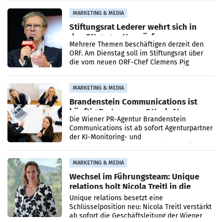
Ergebnis gegenüber Juli 2025 mehr als
verdoppelte (+102
MARKETING & MEDIA
Stiftungsrat Lederer wehrt sich in
den SN gegen Vorwürfe
Mehrere Themen beschäftigen derzeit den
ORF. Am Dienstag soll im Stiftungsrat über
die vom neuen ORF-Chef Clemens Pig
vorgeschlagenen Besetzungen für die
Direktionen abgestimmt werden.
MARKETING & MEDIA
Brandenstein Communications ist
künftig Partner von OtterlyAI
Die Wiener PR-Agentur Brandenstein
Communications ist ab sofort Agenturpartner
der KI-Monitoring- und
Optimierungsplattform OtterlyAI. Damit baut
die Agentur ihr Leistungsportfolio
MARKETING & MEDIA
Wechsel im Führungsteam: Unique
relations holt Nicola Treitl in die
Geschäftsleitung
Unique relations besetzt eine
Schlüsselposition neu: Nicola Treitl verstärkt
ab sofort die Geschäftsleitung der Wiener