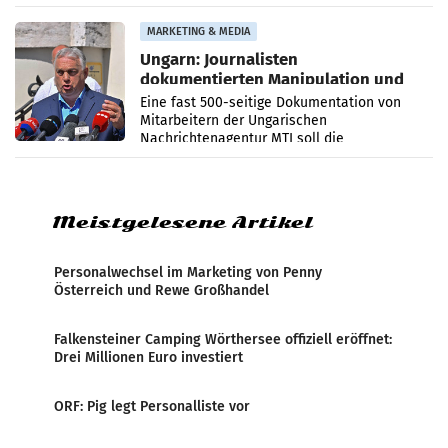
PR-Agentur an der Seite von Josef Kalina und
Anna Kalina-Mahr.
MARKETING & MEDIA
Ungarn: Journalisten
dokumentierten Manipulation und
Zensur
Eine fast 500-seitige Dokumentation von
Mitarbeitern der Ungarischen
Nachrichtenagentur MTI soll die
systematische Nachrichten-Manipulation und
Zensur bei der Agentur während der Zeit
Meistgelesene Artikel
Personalwechsel im Marketing von Penny
Österreich und Rewe Großhandel
Falkensteiner Camping Wörthersee offiziell eröffnet:
Drei Millionen Euro investiert
ORF: Pig legt Personalliste vor