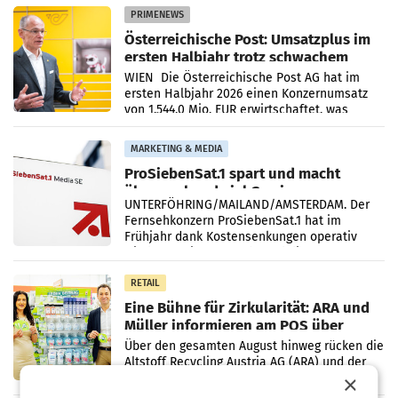
PRIMENEWS
Österreichische Post: Umsatzplus im
ersten Halbjahr trotz schwachem
Briefgeschäft
WIEN Die Österreichische Post AG hat im
ersten Halbjahr 2026 einen Konzernumsatz
von 1.544,0 Mio. EUR erwirtschaftet, was
einem Plus von 3,8 Prozent gegenüber dem
Vergleichszeitraum
MARKETING & MEDIA
ProSiebenSat.1 spart und macht
überraschend viel Gewinn
UNTERFÖHRING/MAILAND/AMSTERDAM. Der
Fernsehkonzern ProSiebenSat.1 hat im
Frühjahr dank Kostensenkungen operativ
wieder Gewinn gemacht und die
Markterwartung deutlich übertroffen.
RETAIL
Eine Bühne für Zirkularität: ARA und
Müller informieren am POS über
Kreislauffähigkeit
Über den gesamten August hinweg rücken die
Altstoff Recycling Austria AG (ARA) und der
Handelskonzern Müller die Initiative
×
„Kreislauf-Helden“ in allen österreichischen