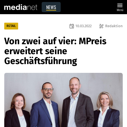
menu
NEWS
Menü
event
draw
10.03.2022
Redaktion
RETAIL
Von zwei auf vier: MPreis
erweitert seine
Geschäftsführung