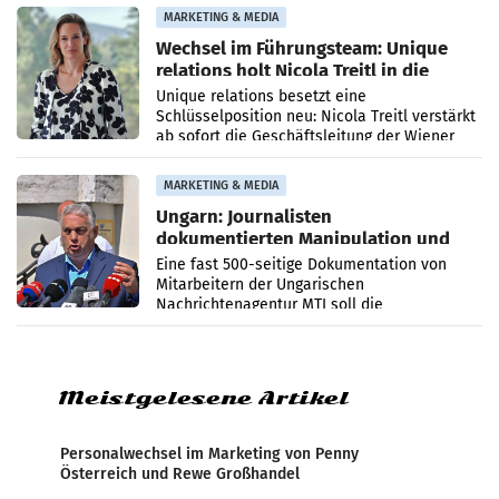
MARKETING & MEDIA
Wechsel im Führungsteam: Unique
relations holt Nicola Treitl in die
Geschäftsleitung
Unique relations besetzt eine
Schlüsselposition neu: Nicola Treitl verstärkt
ab sofort die Geschäftsleitung der Wiener
PR-Agentur an der Seite von Josef Kalina und
Anna Kalina-Mahr.
MARKETING & MEDIA
Ungarn: Journalisten
dokumentierten Manipulation und
Zensur
Eine fast 500-seitige Dokumentation von
Mitarbeitern der Ungarischen
Nachrichtenagentur MTI soll die
systematische Nachrichten-Manipulation und
Zensur bei der Agentur während der Zeit
Meistgelesene Artikel
Personalwechsel im Marketing von Penny
Österreich und Rewe Großhandel