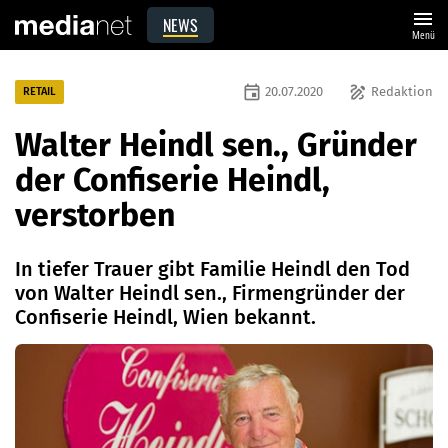
menu
NEWS
Menü
event
draw
20.07.2020
Redaktion
RETAIL
Walter Heindl sen., Gründer
der Confiserie Heindl,
verstorben
In tiefer Trauer gibt Familie Heindl den Tod
von Walter Heindl sen., Firmengründer der
Confiserie Heindl, Wien bekannt.