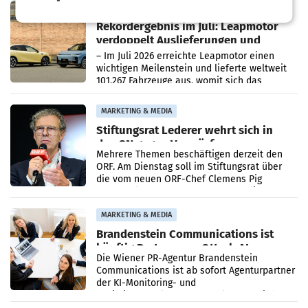
Bundeskartellanwalt
MOBILITY BUSINESS
Rekordergebnis im Juli: Leapmotor
verdoppelt Auslieferungen und
überschreitet die 100.000er-Marke
– Im Juli 2026 erreichte Leapmotor einen
wichtigen Meilenstein und lieferte weltweit
101.267 Fahrzeuge aus, womit sich das
Ergebnis gegenüber Juli 2025 mehr als
verdoppelte (+102
MARKETING & MEDIA
Stiftungsrat Lederer wehrt sich in
den SN gegen Vorwürfe
Mehrere Themen beschäftigen derzeit den
ORF. Am Dienstag soll im Stiftungsrat über
die vom neuen ORF-Chef Clemens Pig
vorgeschlagenen Besetzungen für die
Direktionen abgestimmt werden.
MARKETING & MEDIA
Brandenstein Communications ist
künftig Partner von OtterlyAI
Die Wiener PR-Agentur Brandenstein
Communications ist ab sofort Agenturpartner
der KI-Monitoring- und
Optimierungsplattform OtterlyAI. Damit baut
die Agentur ihr Leistungsportfolio