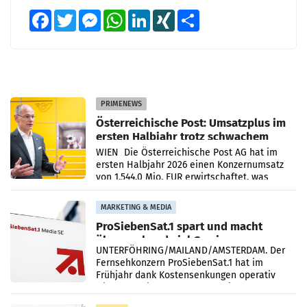
Facebook
Twitter
Messenger
WhatsApp
LinkedIn
XING
Teilen
PRIMENEWS
Österreichische Post: Umsatzplus im
ersten Halbjahr trotz schwachem
Briefgeschäft
WIEN Die Österreichische Post AG hat im
ersten Halbjahr 2026 einen Konzernumsatz
von 1.544,0 Mio. EUR erwirtschaftet, was
einem Plus von 3,8 Prozent gegenüber dem
Vergleichszeitraum
MARKETING & MEDIA
ProSiebenSat.1 spart und macht
überraschend viel Gewinn
UNTERFÖHRING/MAILAND/AMSTERDAM. Der
Fernsehkonzern ProSiebenSat.1 hat im
Frühjahr dank Kostensenkungen operativ
wieder Gewinn gemacht und die
Markterwartung deutlich übertroffen.