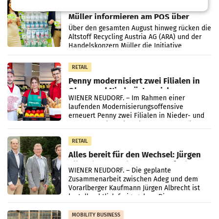
Eine Bühne für Zirkularität: ARA und
Müller informieren am POS über
Kreislauffähigkeit
Über den gesamten August hinweg rücken die
Altstoff Recycling Austria AG (ARA) und der
Handelskonzern Müller die Initiative
„Kreislauf-Helden“ in allen österreichischen
Müller-Filialen
RETAIL
Penny modernisiert zwei Filialen in
Ober- und Niederösterreich
WIENER NEUDORF. – Im Rahmen einer
laufenden Modernisierungsoffensive
erneuert Penny zwei Filialen in Nieder- und
Oberösterreich. Die beiden Standorte liegen
in Haag sowie im rund
RETAIL
Alles bereit für den Wechsel: Jürgen
Albrecht setzt ab 1.1.2027 auf Adeg
WIENER NEUDORF. – Die geplante
Zusammenarbeit zwischen Adeg und dem
Vorarlberger Kaufmann Jürgen Albrecht ist
kartellrechtlich freigegeben: Die
Bundeswettbewerbsbehörde und der
Bundeskartellanwalt
MOBILITY BUSINESS