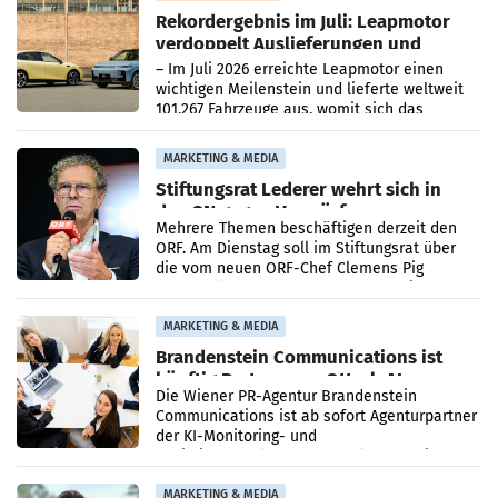
Rekordergebnis im Juli: Leapmotor
verdoppelt Auslieferungen und
überschreitet die 100.000er-Marke
– Im Juli 2026 erreichte Leapmotor einen
wichtigen Meilenstein und lieferte weltweit
101.267 Fahrzeuge aus, womit sich das
Ergebnis gegenüber Juli 2025 mehr als
verdoppelte (+102
MARKETING & MEDIA
Stiftungsrat Lederer wehrt sich in
den SN gegen Vorwürfe
Mehrere Themen beschäftigen derzeit den
ORF. Am Dienstag soll im Stiftungsrat über
die vom neuen ORF-Chef Clemens Pig
vorgeschlagenen Besetzungen für die
Direktionen abgestimmt werden.
MARKETING & MEDIA
Brandenstein Communications ist
künftig Partner von OtterlyAI
Die Wiener PR-Agentur Brandenstein
Communications ist ab sofort Agenturpartner
der KI-Monitoring- und
Optimierungsplattform OtterlyAI. Damit baut
die Agentur ihr Leistungsportfolio
MARKETING & MEDIA