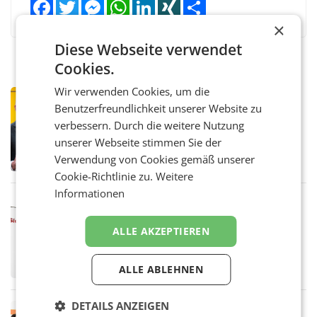
Facebook
Twitter
Messenger
WhatsApp
LinkedIn
XING
Teilen
×
Diese Webseite verwendet
Cookies.
Wir verwenden Cookies, um die
PRIMENEWS
Benutzerfreundlichkeit unserer Website zu
Österreichische Post: Umsatzplus im
verbessern. Durch die weitere Nutzung
ersten Halbjahr trotz schwachem
Briefgeschäft
unserer Webseite stimmen Sie der
WIEN Die Österreichische Post AG hat im
ersten Halbjahr 2026 einen Konzernumsatz
Verwendung von Cookies gemäß unserer
von 1.544,0 Mio. EUR erwirtschaftet, was
Cookie-Richtlinie zu.
Weitere
einem Plus von 3,8 Prozent gegenüber dem
Informationen
Vergleichszeitraum
MARKETING & MEDIA
ProSiebenSat.1 spart und macht
ALLE AKZEPTIEREN
überraschend viel Gewinn
UNTERFÖHRING/MAILAND/AMSTERDAM. Der
Fernsehkonzern ProSiebenSat.1 hat im
ALLE ABLEHNEN
Frühjahr dank Kostensenkungen operativ
wieder Gewinn gemacht und die
Markterwartung deutlich übertroffen.
DETAILS ANZEIGEN
RETAIL