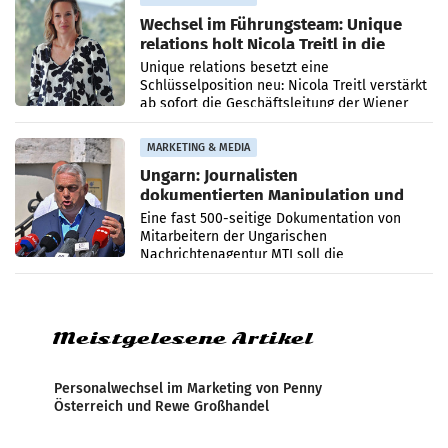
Wechsel im Führungsteam: Unique
relations holt Nicola Treitl in die
Geschäftsleitung
Unique relations besetzt eine
Schlüsselposition neu: Nicola Treitl verstärkt
ab sofort die Geschäftsleitung der Wiener
PR-Agentur an der Seite von Josef Kalina und
Anna Kalina-Mahr.
MARKETING & MEDIA
Ungarn: Journalisten
dokumentierten Manipulation und
Zensur
Eine fast 500-seitige Dokumentation von
Mitarbeitern der Ungarischen
Nachrichtenagentur MTI soll die
systematische Nachrichten-Manipulation und
Zensur bei der Agentur während der Zeit
Meistgelesene Artikel
Personalwechsel im Marketing von Penny
Österreich und Rewe Großhandel