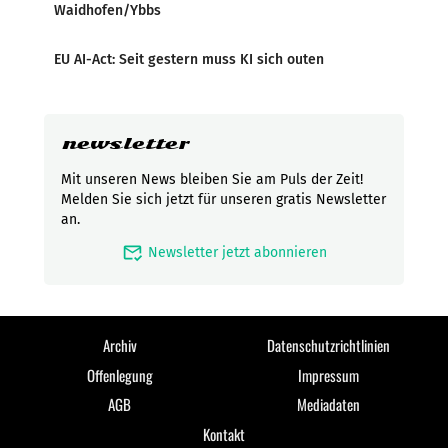
Waidhofen/Ybbs
EU AI-Act: Seit gestern muss KI sich outen
newsletter
Mit unseren News bleiben Sie am Puls der Zeit!
Melden Sie sich jetzt für unseren gratis Newsletter
an.
mark_email_read
Newsletter jetzt abonnieren
Archiv
Datenschutzrichtlinien
Offenlegung
Impressum
AGB
Mediadaten
Kontakt