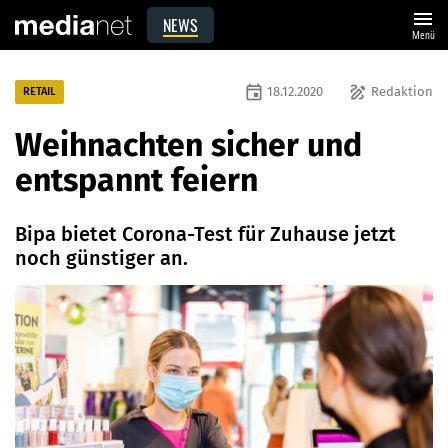
menu
NEWS
Menü
event
draw
18.12.2020
Redaktion
RETAIL
Weihnachten sicher und
entspannt feiern
Bipa bietet Corona-Test für Zuhause jetzt
noch günstiger an.