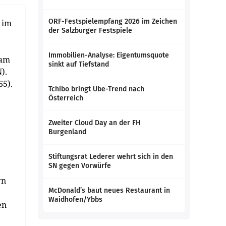
ORF-Festspielempfang 2026 im Zeichen
 im
der Salzburger Festspiele
Immobilien-Analyse: Eigentumsquote
 am
sinkt auf Tiefstand
).
65).
Tchibo bringt Ube-Trend nach
Österreich
Zweiter Cloud Day an der FH
Burgenland
Stiftungsrat Lederer wehrt sich in den
SN gegen Vorwürfe
rn
McDonald’s baut neues Restaurant in
Waidhofen/Ybbs
en