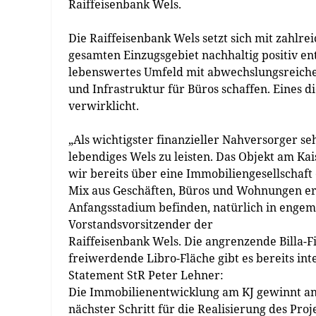
Raiffeisenbank Wels.
Die Raiffeisenbank Wels setzt sich mit zahlre
gesamten Einzugsgebiet nachhaltig positiv ent
lebenswertes Umfeld mit abwechslungsreich
und Infrastruktur für Büros schaffen. Eines d
verwirklicht.
„Als wichtigster finanzieller Nahversorger se
lebendiges Wels zu leisten. Das Objekt am Kai
wir bereits über eine Immobiliengesellschaf
Mix aus Geschäften, Büros und Wohnungen erri
Anfangsstadium befinden, natürlich in engem 
Vorstandsvorsitzender der
Raiffeisenbank Wels. Die angrenzende Billa-Fi
freiwerdende Libro-Fläche gibt es bereits in
Statement StR Peter Lehner:
Die Immobilienentwicklung am KJ gewinnt an 
nächster Schritt für die Realisierung des Pro