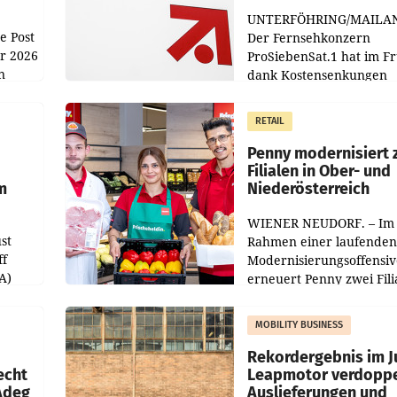
UNTERFÖHRING/MAILA
e Post
Der Fernsehkonzern
hr 2026
ProSiebenSat.1 hat im F
n
dank Kostensenkungen
operativ wieder Gewinn
m Plus
gemacht und die
RETAIL
er
Markterwartung deutlic
übertroffen.
Penny modernisiert 
Filialen in Ober- und
m
Niederösterreich
WIENER NEUDORF. – Im
st
Rahmen einer laufenden
ff
Modernisierungsoffensiv
A)
erneuert Penny zwei Fili
Nieder- und Oberösterre
slauf-
Die beiden Standorte lie
MOBILITY BUSINESS
Haag sowie im rund
ilialen
Rekordergebnis im Ju
echt
Leapmotor verdoppe
 Adeg
Auslieferungen und