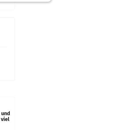
t und
viel