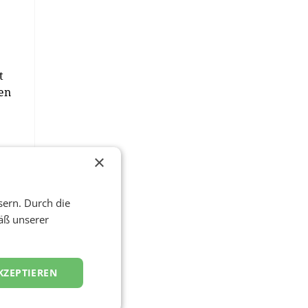
e
t
men
×
on
 von
sern. Durch die
äß unserer
KZEPTIEREN