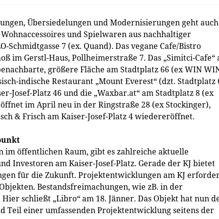
nungen, Übersiedelungen und Modernisierungen geht auch
r, Wohnaccessoires und Spielwaren aus nachhaltiger
ZO-Schmidtgasse 7 (ex. Quand). Das vegane Cafe/Bistro
oß im Gerstl-Haus, Pollheimerstraße 7. Das „Simitci-Cafe“
 benachbarte, größere Fläche am Stadtplatz 66 (ex WIN WIN
sch-indische Restaurant „Mount Everest“ (dzt. Stadtplatz 
r-Josef-Platz 46 und die „Waxbar.at“ am Stadtplatz 8 (ex
öffnet im April neu in der Ringstraße 28 (ex Stockinger),
sch & Frisch am Kaiser-Josef-Platz 4 wiedereröffnet.
punkt
im öffentlichen Raum, gibt es zahlreiche aktuelle
 Investoren am Kaiser-Josef-Platz. Gerade der KJ bietet
ngen für die Zukunft. Projektentwicklungen am KJ erforde
Objekten. Bestandsfreimachungen, wie zB. in der
 Hier schließt „Libro“ am 18. Jänner. Das Objekt hat nun d
d Teil einer umfassenden Projektentwicklung seitens der