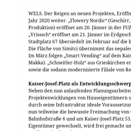
WELS. Der Reigen an neuen Projekten, Eröff
Jahr 2020 weiter. „Flowery Nordic“ (Geschir
Produktion) eröffnet am 20. Jänner in der FU
„Vrisssch“ eröffnet am 21. Jänner im Erdgesch
Stadtplatz 67 übersiedelt im Februar auf die
Die Fläche von Simitci übernimmt das nepalesi
Im März folgen „Smart:Vending“ auf dem Kaise
Makka). „Schneitler-Holz“ aus Grieskirchen er
sowie die sodann modernisierte Filiale von Re
Kaiser-Josef-Platz als Entwicklungsschwer
Neben den nun anlaufenden Planungsarbeiten 
Projektenwicklungen von Hauseigentümern und
durch seine Infrastruktur ideale Voraussetzu
nun teilweise die bewusste Freimachung von 
Bahnhofstraße 6 und am Kaiser-Josef-Platz 53.
Eigentümer gewechselt, wird frei gemacht un