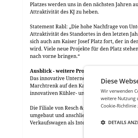
Platzes werden uns in den nächsten Jahren a
Attraktivität des KJ zu heben.
Statement Rabl: „Die hohe Nachfrage von Unte
Attraktivität des Standortes in den letzten Ja
sich auch am Kaiser Josef Platz fort, der in 
wird. Viele neue Projekte für den Platz stehe
nach vorne bringen.“
Ausblick - weitere Projekte am Kaiser-Josef
Das innovative Unternehmen Smart.Vending v
Diese Webse
Marchtrenk auf den Kaiser-Josef-Platz 46. Da
Wir verwenden Co
innovativen Kühler- und Verkaufsautomatenl
weitere Nutzung 
Cookie-Richtlinie
Die Filiale von Resch & Frisch am Kaiser-Josef-
umgebaut und anschließend wiedereröffnet. Im
Verkaufswagen als Interimslösung für die Ku
DETAILS ANZ