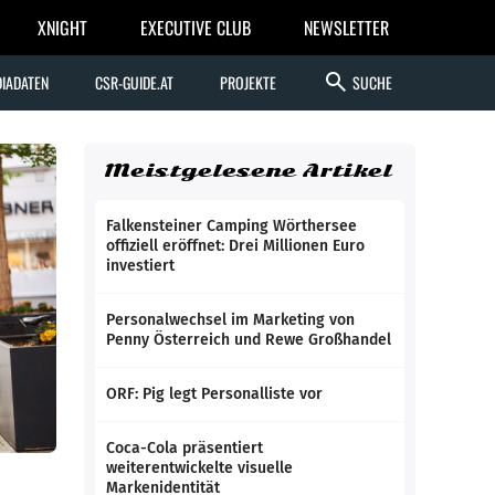
XNIGHT
EXECUTIVE CLUB
NEWSLETTER
search
IADATEN
CSR-GUIDE.AT
PROJEKTE
SUCHE
Meistgelesene Artikel
Falkensteiner Camping Wörthersee
offiziell eröffnet: Drei Millionen Euro
investiert
Personalwechsel im Marketing von
Penny Österreich und Rewe Großhandel
ORF: Pig legt Personalliste vor
Coca-Cola präsentiert
weiterentwickelte visuelle
Markenidentität