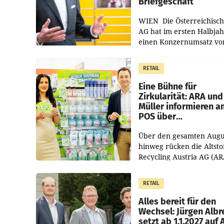
Briefgeschäft
WIEN Die Österreichisch
AG hat im ersten Halbja
einen Konzernumsatz vo
1.544,0 Mio. EUR
erwirtschaftet, was eine
RETAIL
von 3,8 Prozent gegenüb
dem Vergleichszeitraum
Eine Bühne für
Zirkularität: ARA und
Müller informieren a
POS über
Kreislauffähigkeit
Über den gesamten Augu
hinweg rücken die Altsto
Recycling Austria AG (AR
und der Handelskonzern
Müller die Initiative „Krei
RETAIL
Helden“ in allen
österreichischen Müller-F
Alles bereit für den
Wechsel: Jürgen Albr
setzt ab 1.1.2027 auf