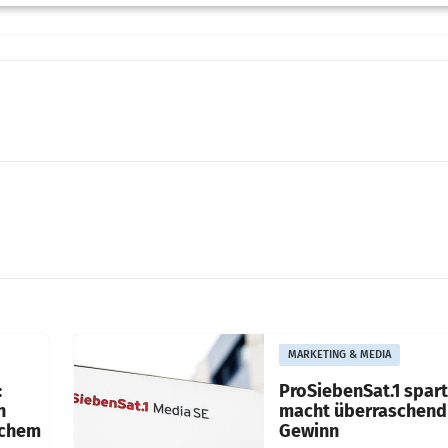
MARKETING & MEDIA
:
ProSiebenSat.1 spar
n
macht überraschend 
achem
Gewinn