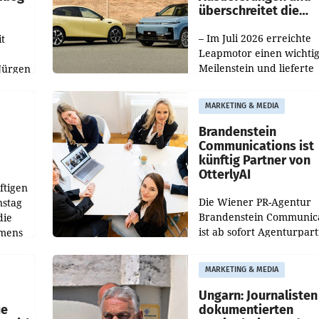
überschreitet die
100.000er-Marke
– Im Juli 2026 erreichte
t
Leapmotor einen wichti
Meilenstein und lieferte
Jürgen
weltweit 101.267 Fahrze
ich
aus, womit sich das Erge
MARKETING & MEDIA
gegenüber Juli 2025 meh
örde
verdoppelte (+102
walt
Brandenstein
Communications ist
künftig Partner von
OtterlyAI
ftigen
Die Wiener PR-Agentur
nstag
Brandenstein Communica
die
ist ab sofort Agenturpar
emens
der KI-Monitoring- und
Optimierungsplattform
MARKETING & MEDIA
OtterlyAI. Damit baut di
Agentur ihr Leistungspor
Ungarn: Journalisten
ue
dokumentierten