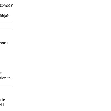
ND/AMSTERDAM.
rühjahr
h
zwei
e
alen in
ich.
gen in
li:
lt