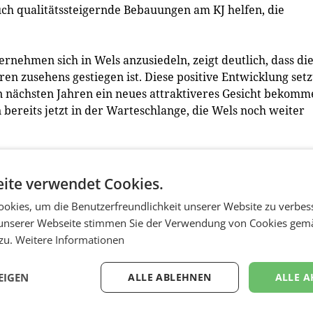
uch qualitätssteigernde Bebauungen am KJ helfen, die
rnehmen sich in Wels anzusiedeln, zeigt deutlich, dass di
hren zusehens gestiegen ist. Diese positive Entwicklung setz
den nächsten Jahren ein neues attraktiveres Gesicht bekom
n bereits jetzt in der Warteschlange, die Wels noch weiter
-Platz
on Inhaber Joachim Fenzl übersiedelt im Laufe Februar v
ite verwendet Cookies.
s Unternehmen ist spezialisiert auf Telemetrie und Handel
okies, um die Benutzerfreundlichkeit unserer Website zu verbes
ösungen im B2C und B2B – Bereich.
unserer Webseite stimmen Sie der Verwendung von Cookies gem
 zu.
Weitere Informationen
Platz Nr. 4 ist bereits geschlossen und wird bis April
 Bereich des Schanigartens befindet sich derzeit ein
ndinnen und Kunden. (red)
EIGEN
ALLE ABLEHNEN
ALLE A