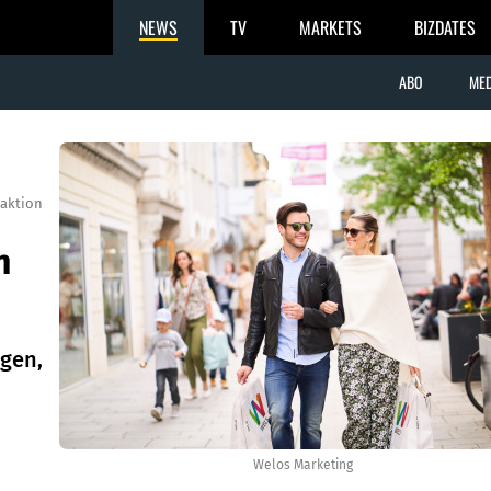
NEWS
TV
MARKETS
BIZDATES
ABO
MED
aktion
n
ngen,
Welos Marketing