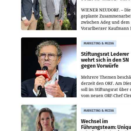
WIENER NEUDORF. – Die
geplante Zusammenarbei
zwischen Adeg und dem
Vorarlberger Kaufmann 
Albrecht ist kartellrechtl
freigegeben: Die
MARKETING & MEDIA
Bundeswettbewerbsbeh
und der Bundeskartellan
Stiftungsrat Lederer
wehrt sich in den SN
gegen Vorwürfe
Mehrere Themen beschä
derzeit den ORF. Am Die
soll im Stiftungsrat über 
vom neuen ORF-Chef Cl
Pig vorgeschlagenen
Besetzungen für die
MARKETING & MEDIA
Direktionen abgestimmt
werden.
Wechsel im
Führungsteam: Uniq