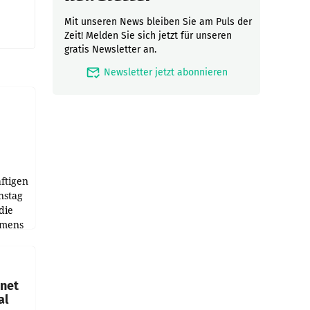
Mit unseren News bleiben Sie am Puls der
Zeit! Melden Sie sich jetzt für unseren
gratis Newsletter an.
mark_email_read
Newsletter jetzt abonnieren
ftigen
nstag
die
emens
hnet
al