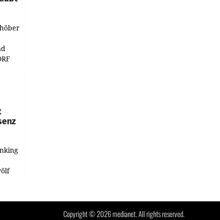
chöber
nd
ORF
r APA
t
senz
anking
e
ölf
ysiert,
nd
Copyright © 2026 medianet. All rights reserved.