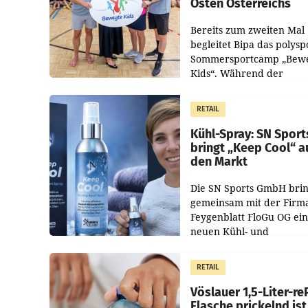
Osten Österreichs
Bereits zum zweiten Mal
begleitet Bipa das polysp
Sommersportcamp „Bew
Kids“. Während der
Campwochen in den Mon
Juli und August versorgt
RETAIL
Unternehmen Kinder so
Kühl-Spray: SN Sport
bringt „Keep Cool“ a
den Markt
Die SN Sports GmbH brin
gemeinsam mit der Firm
Feygenblatt FloGu OG ei
neuen Kühl- und
Regenerations-Spray auf
Markt. Das Produkt nam
RETAIL
„Keep Cool“ ist zu 100 Pr
Vöslauer 1,5-Liter-re
Flasche prickelnd ist