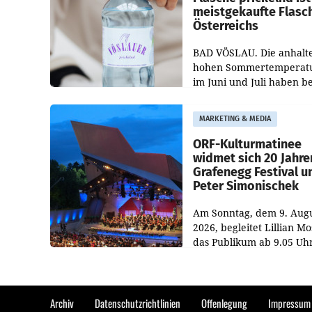
meistgekaufte Flasc
Österreichs
BAD VÖSLAU. Die anhalt
hohen Sommertemperat
im Juni und Juli haben b
niederösterreichischen
Getränkehersteller Vösla
MARKETING & MEDIA
deutlichen Absatzzuwäc
geführt. Während
ORF-Kulturmatinee
widmet sich 20 Jahre
Grafenegg Festival u
Peter Simonischek
Am Sonntag, dem 9. Aug
2026, begleitet Lillian M
das Publikum ab 9.05 Uh
durch die ORF-
„Kulturmatinee“. Die Se
startet mit der Dokument
„20 Jahre Grafenegg
Archiv
Datenschutzrichtlinien
Offenlegung
Impressum