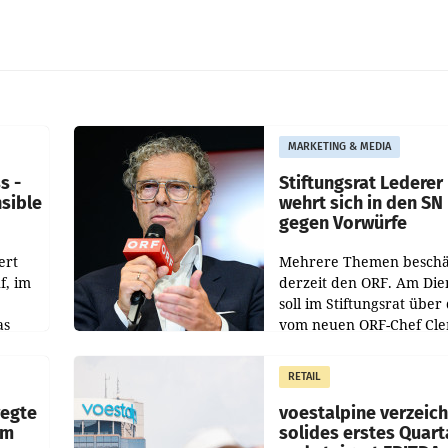
MARKETING & MEDIA
s -
Stiftungsrat Lederer
nsible
wehrt sich in den SN
gegen Vorwürfe
ert
Mehrere Themen beschä
f, im
derzeit den ORF. Am Die
soll im Stiftungsrat über 
as
vom neuen ORF-Chef Cl
chefs
Pig vorgeschlagenen
istian
Besetzungen für die
RETAIL
Direktionen abgestimmt
werden.
wegte
voestalpine verzeic
im
solides erstes Quart