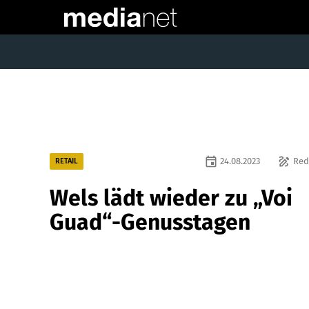
event
draw
24.08.2023
Red
RETAIL
Wels lädt wieder zu „Voi
Guad“-Genusstagen