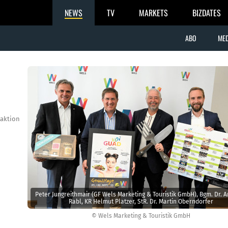
NEWS
TV
MARKETS
BIZDATES
ABO
MED
aktion
Peter Jungreithmair (GF Wels Marketing & Touristik GmbH), Bgm. Dr. 
Rabl, KR Helmut Platzer, StR. Dr. Martin Oberndorfer
© Wels Marketing & Touristik GmbH