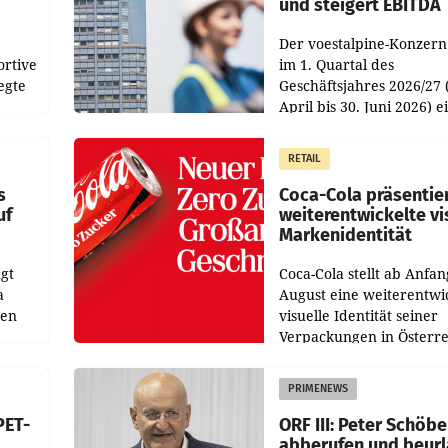
und steigert EBITDA
Der voestalpine-Konzern
ortive
im 1. Quartal des
egte
Geschäftsjahres 2026/27 
April bis 30. Juni 2026) e
aten
solides Ergebnis erwirtsc
 das
Der Umsatz stieg im Verg
RETAIL
wie
zur Vorjahresperiode
s
Coca-Cola präsentie
uf
weiterentwickelte vi
Markenidentität
gt
Coca-Cola stellt ab Anfan
a
August eine weiterentwi
nen
visuelle Identität seiner
Verpackungen in Österre
 den
vor. Im Mittelpunkt des
ens
Redesigns stehen zentral
PRIMENEWS
ozent
Gestaltungselemente
PET-
ORF III: Peter Schöbe
abberufen und beur