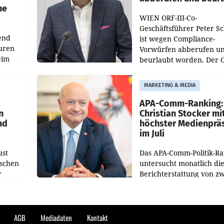
he
WIEN ORF-III-Co-
Geschäftsführer Peter S
end
ist wegen Compliance-
uren
Vorwürfen abberufen u
eim
beurlaubt worden. Der 
bestätigte gegenüber de
uer zu
entsprechende
MARKETING & MEDIA
hsen
Medienberichte.
APA-Comm-Ranking:
n
Christian Stocker mi
nd
höchster Medienprä
im Juli
ust
Das APA-Comm-Politik-R
oschen
untersucht monatlich di
r
Berichterstattung von zw
österreichischen
ndung
Tageszeitungen und anal
ation
welche Politikerinnen u
Politiker Österreichs die
AGB
Mediadaten
Kontakt