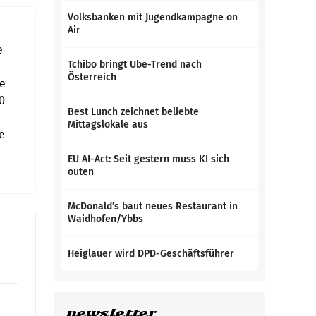
Volksbanken mit Jugendkampagne on
Air
e
Tchibo bringt Ube-Trend nach
Österreich
re
0
Best Lunch zeichnet beliebte
Mittagslokale aus
e
EU AI-Act: Seit gestern muss KI sich
outen
McDonald’s baut neues Restaurant in
Waidhofen/Ybbs
Heiglauer wird DPD-Geschäftsführer
newsletter