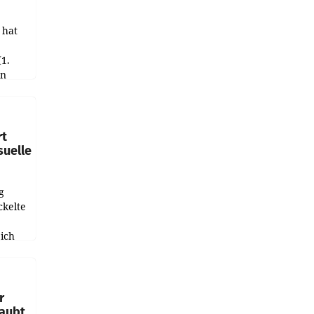
 hat
(1.
in
haftet.
leich
rt
suelle
g
ckelte
ich
e
r
laubt