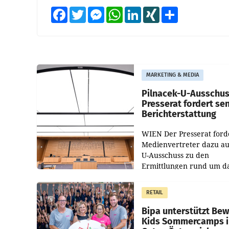
Facebook
Twitter
Messenger
WhatsApp
LinkedIn
XING
Teilen
MARKETING & MEDIA
Pilnacek-U-Ausschus
Presserat fordert se
Berichterstattung
WIEN Der Presserat ford
Medienvertreter dazu au
U-Ausschuss zu den
Ermittlungen rund um d
Ableben des Ex-Sektions
im Justizministerium, Chr
RETAIL
Pilnacek, auf sensible
Bipa unterstützt Be
Kids Sommercamps 