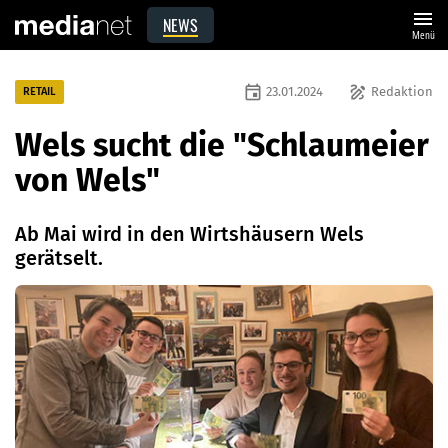
menu
NEWS
Menü
event
draw
23.01.2024
Redaktion
RETAIL
Wels sucht die "Schlaumeier
von Wels"
Ab Mai wird in den Wirtshäusern Wels
gerätselt.