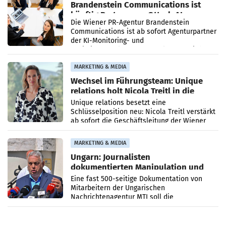
Brandenstein Communications ist
künftig Partner von OtterlyAI
Die Wiener PR-Agentur Brandenstein
Communications ist ab sofort Agenturpartner
der KI-Monitoring- und
Optimierungsplattform OtterlyAI. Damit baut
die Agentur ihr Leistungsportfolio
MARKETING & MEDIA
Wechsel im Führungsteam: Unique
relations holt Nicola Treitl in die
Geschäftsleitung
Unique relations besetzt eine
Schlüsselposition neu: Nicola Treitl verstärkt
ab sofort die Geschäftsleitung der Wiener
PR-Agentur an der Seite von Josef Kalina und
Anna Kalina-Mahr.
MARKETING & MEDIA
Ungarn: Journalisten
dokumentierten Manipulation und
Zensur
Eine fast 500-seitige Dokumentation von
Mitarbeitern der Ungarischen
Nachrichtenagentur MTI soll die
systematische Nachrichten-Manipulation und
Zensur bei der Agentur während der Zeit