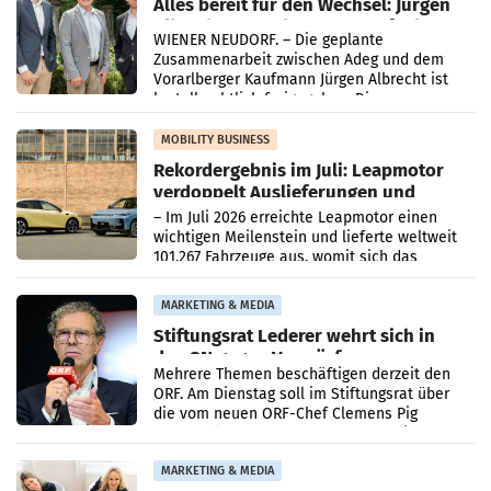
Alles bereit für den Wechsel: Jürgen
Albrecht setzt ab 1.1.2027 auf Adeg
WIENER NEUDORF. – Die geplante
Zusammenarbeit zwischen Adeg und dem
Vorarlberger Kaufmann Jürgen Albrecht ist
kartellrechtlich freigegeben: Die
Bundeswettbewerbsbehörde und der
Bundeskartellanwalt
MOBILITY BUSINESS
Rekordergebnis im Juli: Leapmotor
verdoppelt Auslieferungen und
überschreitet die 100.000er-Marke
– Im Juli 2026 erreichte Leapmotor einen
wichtigen Meilenstein und lieferte weltweit
101.267 Fahrzeuge aus, womit sich das
Ergebnis gegenüber Juli 2025 mehr als
verdoppelte (+102
MARKETING & MEDIA
Stiftungsrat Lederer wehrt sich in
den SN gegen Vorwürfe
Mehrere Themen beschäftigen derzeit den
ORF. Am Dienstag soll im Stiftungsrat über
die vom neuen ORF-Chef Clemens Pig
vorgeschlagenen Besetzungen für die
Direktionen abgestimmt werden.
MARKETING & MEDIA