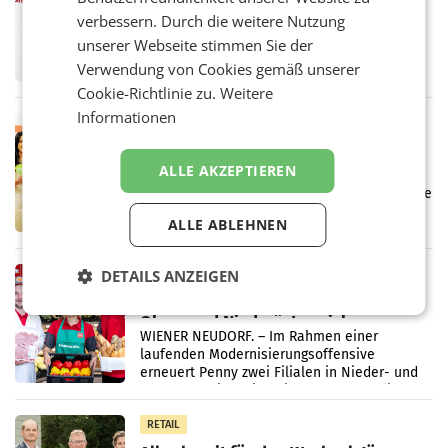
überraschend viel Gewinn
verbessern. Durch die weitere Nutzung
UNTERFÖHRING/MAILAND/AMSTERDAM. Der
unserer Webseite stimmen Sie der
Fernsehkonzern ProSiebenSat.1 hat im
Verwendung von Cookies gemäß unserer
Frühjahr dank Kostensenkungen operativ
wieder Gewinn gemacht und die
Cookie-Richtlinie zu.
Weitere
Markterwartung deutlich übertroffen.
Informationen
RETAIL
Eine Bühne für Zirkularität: ARA und
Müller informieren am POS über
ALLE AKZEPTIEREN
Kreislauffähigkeit
Über den gesamten August hinweg rücken die
Altstoff Recycling Austria AG (ARA) und der
ALLE ABLEHNEN
Handelskonzern Müller die Initiative
„Kreislauf-Helden“ in allen österreichischen
Müller-Filialen
DETAILS ANZEIGEN
RETAIL
Penny modernisiert zwei Filialen in
Ober- und Niederösterreich
WIENER NEUDORF. – Im Rahmen einer
laufenden Modernisierungsoffensive
erneuert Penny zwei Filialen in Nieder- und
Oberösterreich. Die beiden Standorte liegen
in Haag sowie im rund
RETAIL