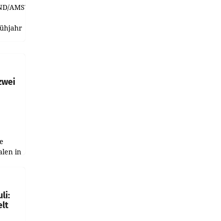
ND/AMSTERDAM.
rühjahr
h
zwei
e
alen in
ich.
gen in
li:
lt