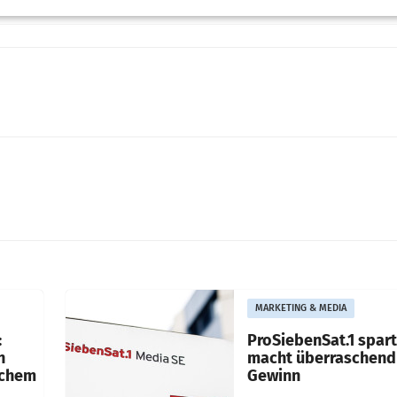
MARKETING & MEDIA
:
ProSiebenSat.1 spar
n
macht überraschend 
achem
Gewinn