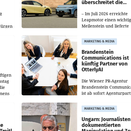
überschreitet die
100.000er-Marke
– Im Juli 2026 erreichte
t
Leapmotor einen wichti
Meilenstein und lieferte
Jürgen
weltweit 101.267 Fahrze
ich
aus, womit sich das Erge
MARKETING & MEDIA
gegenüber Juli 2025 meh
örde
verdoppelte (+102
walt
Brandenstein
Communications ist
künftig Partner von
OtterlyAI
ftigen
Die Wiener PR-Agentur
nstag
Brandenstein Communica
die
ist ab sofort Agenturpar
emens
der KI-Monitoring- und
Optimierungsplattform
MARKETING & MEDIA
OtterlyAI. Damit baut di
Agentur ihr Leistungspor
Ungarn: Journalisten
ue
dokumentierten