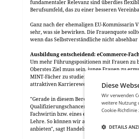
fundamentaler Relevanz sind überdies flexibl
Berufsumfeld, das zu einer besseren Vereinbar
Ganz nach der ehemaligen EU-Kommissarin V
sehr, was sie bewirken. Die Frauenquote sollt
wenn das Selbstverständliche nicht absehbar 
Ausbildung entscheidend: eCommerce-Fach
Um mehr Führungspositionen mit Frauen zu bes
Oberstes Ziel muss sein, junge Frauen zu erm
MINT-Fächer zu studieren. Das erhöht nicht n
attraktiven Karriereweg.
Diese Webse
Wir verwenden Co
"Gerade in diesem Bereich ist noch viel zu t
weitere Nutzung 
Qualifizierungschancen zu ermöglichen. Dah
Cookie-Richtlinie
Fachwirtin bzw. eines eCommerce-Fachwirts 
Lehre. So können wir auch im MINT-Bereich u
DETAILS ANZ
anbieten", sagt Handelssprecher Rainer Will 