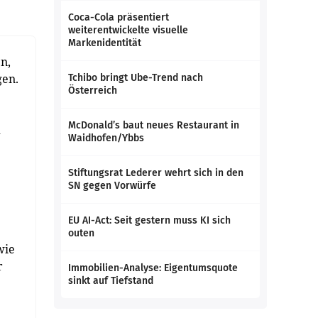
Coca-Cola präsentiert
weiterentwickelte visuelle
Markenidentität
n,
gen.
Tchibo bringt Ube-Trend nach
Österreich
McDonald’s baut neues Restaurant in
d
Waidhofen/Ybbs
Stiftungsrat Lederer wehrt sich in den
SN gegen Vorwürfe
EU AI-Act: Seit gestern muss KI sich
outen
wie
r
Immobilien-Analyse: Eigentumsquote
sinkt auf Tiefstand