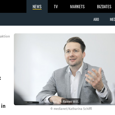
NEWS
TV
MARKETS
BIZDATES
ABO
MED
aktion
z
&
Rainer Will.
 in
© medianet/Katharina Schiffl