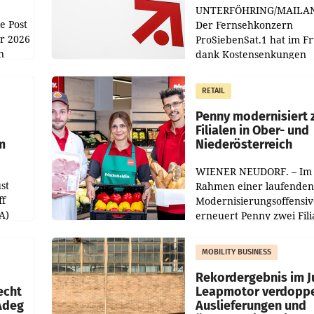
UNTERFÖHRING/MAILA
e Post
Der Fernsehkonzern
hr 2026
ProSiebenSat.1 hat im F
n
dank Kostensenkungen
operativ wieder Gewinn
m Plus
gemacht und die
RETAIL
er
Markterwartung deutlic
übertroffen.
Penny modernisiert 
Filialen in Ober- und
m
Niederösterreich
WIENER NEUDORF. – Im
st
Rahmen einer laufenden
ff
Modernisierungsoffensiv
A)
erneuert Penny zwei Fili
Nieder- und Oberösterre
slauf-
Die beiden Standorte lie
MOBILITY BUSINESS
Haag sowie im rund
ilialen
Rekordergebnis im Ju
echt
Leapmotor verdoppe
 Adeg
Auslieferungen und