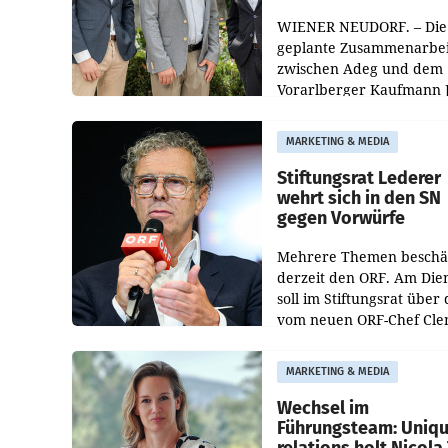
WIENER NEUDORF. – Die
geplante Zusammenarbei
zwischen Adeg und dem
Vorarlberger Kaufmann 
Albrecht ist kartellrechtl
freigegeben: Die
MARKETING & MEDIA
Bundeswettbewerbsbeh
und der Bundeskartellan
Stiftungsrat Lederer
wehrt sich in den SN
gegen Vorwürfe
Mehrere Themen beschä
derzeit den ORF. Am Die
soll im Stiftungsrat über 
vom neuen ORF-Chef Cl
Pig vorgeschlagenen
Besetzungen für die
MARKETING & MEDIA
Direktionen abgestimmt
werden.
Wechsel im
Führungsteam: Uniq