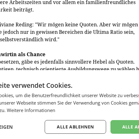
ere Arbeitszeiten und vor allem ein familienfreundliches
keit beiträgt.
iviane Reding: "Wir mögen keine Quoten. Aber wir mögen
e jedoch nur in gewissen Bereichen die Ultima Ratio sein,
selbstverständlich wird."
wirtin als Chance
etzen, gäbe es jedenfalls sinnvollere Hebel als Quoten.
utigen, technisch orientierte Ausbildungswege zu wählen 
ur die Jobchancen, sondern auch die Aussichten auf einen
ite verwendet Cookies.
okies, um die Benutzerfreundlichkeit unserer Website zu verbes
un, um den Frauen durch Spezialisierung noch besser
unserer Webseite stimmen Sie der Verwendung von Cookies gem
er empfehlen wir die Einführung einer eCommerce-
 zu.
Weitere Informationen
als sinnvolle Ergänzung zum Erfolgsmodell der eCommerce
nserer Branche neue, sehr attraktive Karrierechancen
EIGEN
ALLE ABLEHNEN
ALLE A
abschließend. (red)