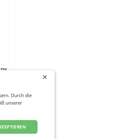
bzw.
×
sern. Durch die
äß unserer
-
KZEPTIEREN