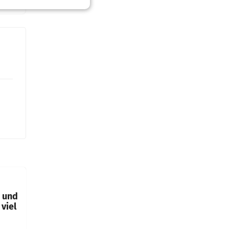
t und
viel