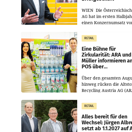
WIEN Die Österreichisch
AG hat im ersten Halbja
einen Konzernumsatz vo
1.544,0 Mio. EUR
erwirtschaftet, was eine
RETAIL
von 3,8 Prozent gegenüb
dem Vergleichszeitraum
Eine Bühne für
Zirkularität: ARA und
Müller informieren a
POS über
Kreislauffähigkeit
Über den gesamten Augu
hinweg rücken die Altsto
Recycling Austria AG (AR
und der Handelskonzern
Müller die Initiative „Krei
RETAIL
Helden“ in allen
österreichischen Müller-F
Alles bereit für den
Wechsel: Jürgen Albr
setzt ab 1.1.2027 auf