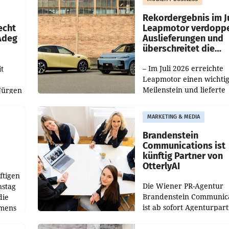
Haag sowie im rund
ilialen
Rekordergebnis im Ju
echt
Leapmotor verdoppe
 Adeg
Auslieferungen und
überschreitet die
100.000er-Marke
– Im Juli 2026 erreichte
t
Leapmotor einen wichti
Meilenstein und lieferte
Jürgen
weltweit 101.267 Fahrze
ich
aus, womit sich das Erge
MARKETING & MEDIA
gegenüber Juli 2025 meh
örde
verdoppelte (+102
walt
Brandenstein
Communications ist
künftig Partner von
OtterlyAI
ftigen
Die Wiener PR-Agentur
nstag
Brandenstein Communica
die
ist ab sofort Agenturpar
emens
der KI-Monitoring- und
Optimierungsplattform