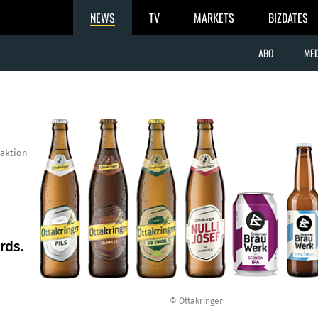
NEWS
TV
MARKETS
BIZDATES
ABO
MED
aktion
rds.
© Ottakringer