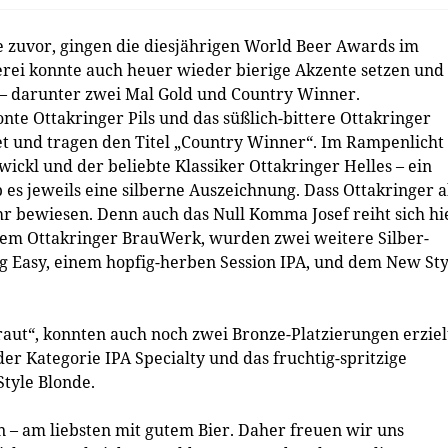
e zuvor, gingen die diesjährigen World Beer Awards im
erei konnte auch heuer wieder bierige Akzente setzen und
– darunter zwei Mal Gold und Country Winner.
nte Ottakringer Pils und das süßlich-bittere Ottakringer
t und tragen den Titel „Country Winner“. Im Rampenlicht
ickl und der beliebte Klassiker Ottakringer Helles – ein
 es jeweils eine silberne Auszeichnung. Dass Ottakringer 
r bewiesen. Denn auch das Null Komma Josef reiht sich hi
dem Ottakringer BrauWerk, wurden zwei weitere Silber-
g Easy, einem hopfig-herben Session IPA, und dem New Sty
raut“, konnten auch noch zwei Bronze-Platzierungen erziel
er Kategorie IPA Specialty und das fruchtig-spritzige
Style Blonde.
– am liebsten mit gutem Bier. Daher freuen wir uns