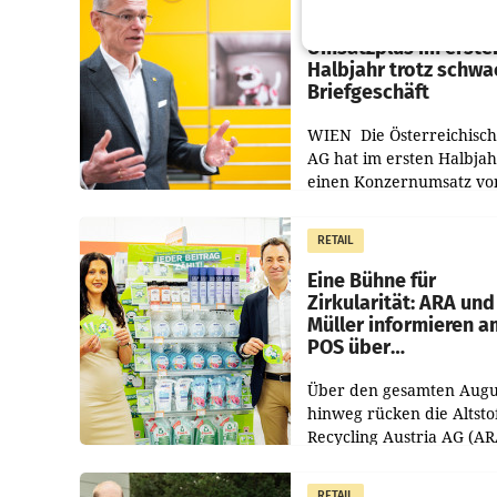
Österreichische Post
Umsatzplus im erste
Halbjahr trotz schw
Briefgeschäft
WIEN Die Österreichisch
AG hat im ersten Halbja
einen Konzernumsatz vo
1.544,0 Mio. EUR
erwirtschaftet, was eine
RETAIL
von 3,8 Prozent gegenüb
dem Vergleichszeitraum
Eine Bühne für
Zirkularität: ARA und
Müller informieren a
POS über
Kreislauffähigkeit
Über den gesamten Augu
hinweg rücken die Altsto
Recycling Austria AG (AR
und der Handelskonzern
Müller die Initiative „Krei
RETAIL