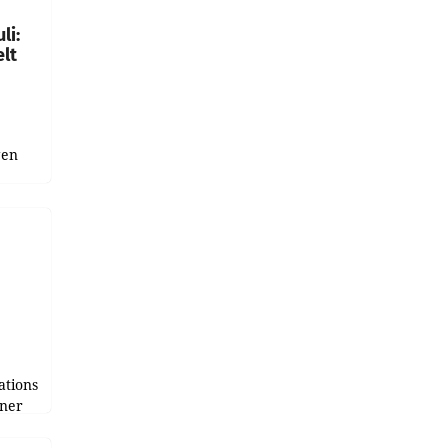
li:
lt
gen
uge
bnis
r als
tions
tner