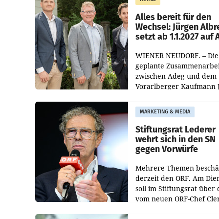
Helden“ in allen
österreichischen Müller-F
Alles bereit für den
Wechsel: Jürgen Albr
setzt ab 1.1.2027 auf
WIENER NEUDORF. – Die
geplante Zusammenarbei
zwischen Adeg und dem
Vorarlberger Kaufmann 
Albrecht ist kartellrechtl
freigegeben: Die
MARKETING & MEDIA
Bundeswettbewerbsbeh
und der Bundeskartellan
Stiftungsrat Lederer
wehrt sich in den SN
gegen Vorwürfe
Mehrere Themen beschä
derzeit den ORF. Am Die
soll im Stiftungsrat über 
vom neuen ORF-Chef Cl
Pig vorgeschlagenen