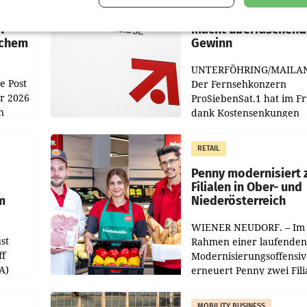
:
ProSiebenSat.1 spar
n
macht überraschend 
achem
Gewinn
UNTERFÖHRING/MAILA
e Post
Der Fernsehkonzern
hr 2026
ProSiebenSat.1 hat im F
n
dank Kostensenkungen
operativ wieder Gewinn
m Plus
gemacht und die
RETAIL
er
Markterwartung deutlic
übertroffen.
Penny modernisiert 
Filialen in Ober- und
m
Niederösterreich
WIENER NEUDORF. – Im
st
Rahmen einer laufenden
ff
Modernisierungsoffensiv
A)
erneuert Penny zwei Fili
Nieder- und Oberösterre
slauf-
Die beiden Standorte lie
MOBILITY BUSINESS