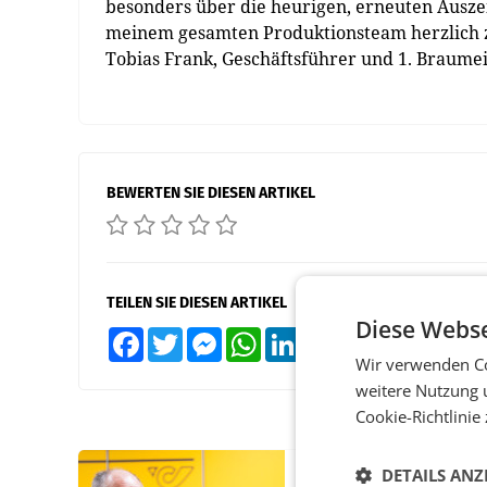
besonders über die heurigen, erneuten Ausze
meinem gesamten Produktionsteam herzlich zu 
Tobias Frank, Geschäftsführer und 1. Braumei
BEWERTEN SIE DIESEN ARTIKEL
TEILEN SIE DIESEN ARTIKEL
Diese Webse
Facebook
Twitter
Messenger
WhatsApp
LinkedIn
XING
Teilen
Wir verwenden Co
weitere Nutzung 
Cookie-Richtlinie
DETAILS ANZ
PRIMENEWS