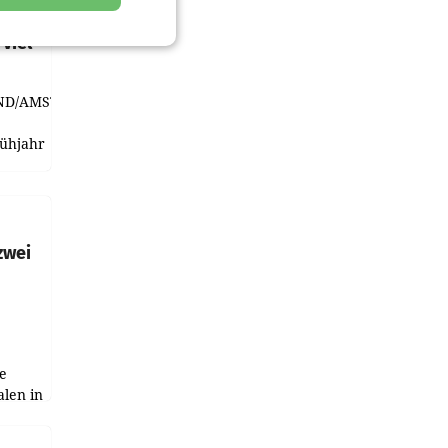
t und
viel
ND/AMSTERDAM.
rühjahr
h
zwei
e
alen in
ich.
gen in