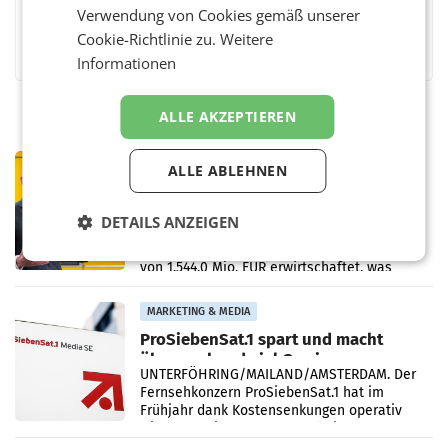
Verwendung von Cookies gemäß unserer
Facebook
Twitter
Messenger
WhatsApp
LinkedIn
XING
Teilen
Cookie-Richtlinie zu.
Weitere
Informationen
ALLE AKZEPTIEREN
PRIMENEWS
ALLE ABLEHNEN
Österreichische Post: Umsatzplus im
ersten Halbjahr trotz schwachem
DETAILS ANZEIGEN
Briefgeschäft
WIEN Die Österreichische Post AG hat im
ersten Halbjahr 2026 einen Konzernumsatz
von 1.544,0 Mio. EUR erwirtschaftet, was
einem Plus von 3,8 Prozent gegenüber dem
Vergleichszeitraum
MARKETING & MEDIA
ProSiebenSat.1 spart und macht
überraschend viel Gewinn
UNTERFÖHRING/MAILAND/AMSTERDAM. Der
Fernsehkonzern ProSiebenSat.1 hat im
Frühjahr dank Kostensenkungen operativ
wieder Gewinn gemacht und die
Markterwartung deutlich übertroffen.