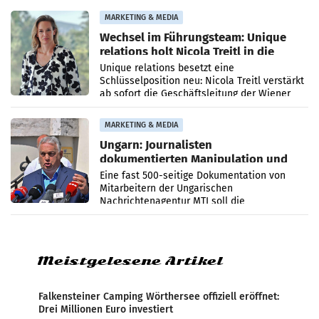
die Agentur ihr Leistungsportfolio
MARKETING & MEDIA
Wechsel im Führungsteam: Unique
relations holt Nicola Treitl in die
Geschäftsleitung
Unique relations besetzt eine
Schlüsselposition neu: Nicola Treitl verstärkt
ab sofort die Geschäftsleitung der Wiener
PR-Agentur an der Seite von Josef Kalina und
Anna Kalina-Mahr.
MARKETING & MEDIA
Ungarn: Journalisten
dokumentierten Manipulation und
Zensur
Eine fast 500-seitige Dokumentation von
Mitarbeitern der Ungarischen
Nachrichtenagentur MTI soll die
systematische Nachrichten-Manipulation und
Zensur bei der Agentur während der Zeit
Meistgelesene Artikel
Falkensteiner Camping Wörthersee offiziell eröffnet:
Drei Millionen Euro investiert