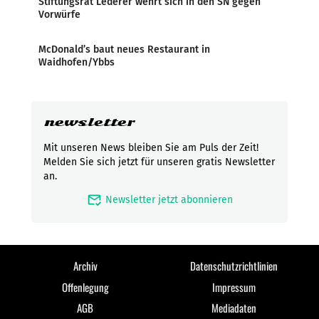
Stiftungsrat Lederer wehrt sich in den SN gegen
Vorwürfe
McDonald’s baut neues Restaurant in
Waidhofen/Ybbs
newsletter
Mit unseren News bleiben Sie am Puls der Zeit!
Melden Sie sich jetzt für unseren gratis Newsletter
an.
mark_email_read
Newsletter jetzt abonnieren
Archiv
Datenschutzrichtlinien
Offenlegung
Impressum
AGB
Mediadaten