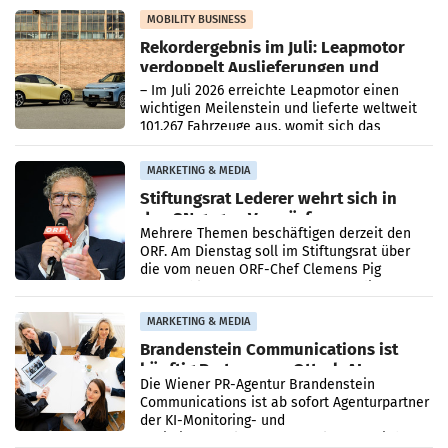
Bundeswettbewerbsbehörde und der
Bundeskartellanwalt
MOBILITY BUSINESS
Rekordergebnis im Juli: Leapmotor
verdoppelt Auslieferungen und
überschreitet die 100.000er-Marke
– Im Juli 2026 erreichte Leapmotor einen
wichtigen Meilenstein und lieferte weltweit
101.267 Fahrzeuge aus, womit sich das
Ergebnis gegenüber Juli 2025 mehr als
verdoppelte (+102
MARKETING & MEDIA
Stiftungsrat Lederer wehrt sich in
den SN gegen Vorwürfe
Mehrere Themen beschäftigen derzeit den
ORF. Am Dienstag soll im Stiftungsrat über
die vom neuen ORF-Chef Clemens Pig
vorgeschlagenen Besetzungen für die
Direktionen abgestimmt werden.
MARKETING & MEDIA
Brandenstein Communications ist
künftig Partner von OtterlyAI
Die Wiener PR-Agentur Brandenstein
Communications ist ab sofort Agenturpartner
der KI-Monitoring- und
Optimierungsplattform OtterlyAI. Damit baut