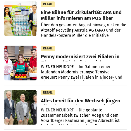
RETAIL
Eine Bühne für Zirkularität: ARA und
Müller informieren am POS über
Kreislauffähigkeit
Über den gesamten August hinweg rücken die
Altstoff Recycling Austria AG (ARA) und der
Handelskonzern Müller die Initiative
„Kreislauf-Helden“ in allen österreichischen
Müller-Filialen
RETAIL
Penny modernisiert zwei Filialen in
Ober- und Niederösterreich
WIENER NEUDORF. – Im Rahmen einer
laufenden Modernisierungsoffensive
erneuert Penny zwei Filialen in Nieder- und
Oberösterreich. Die beiden Standorte liegen
in Haag sowie im rund
RETAIL
Alles bereit für den Wechsel: Jürgen
Albrecht setzt ab 1.1.2027 auf Adeg
WIENER NEUDORF. – Die geplante
Zusammenarbeit zwischen Adeg und dem
Vorarlberger Kaufmann Jürgen Albrecht ist
kartellrechtlich freigegeben: Die