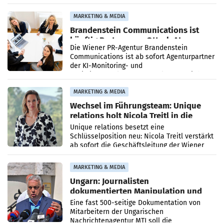
Direktionen abgestimmt werden.
MARKETING & MEDIA
Brandenstein Communications ist
künftig Partner von OtterlyAI
Die Wiener PR-Agentur Brandenstein
Communications ist ab sofort Agenturpartner
der KI-Monitoring- und
Optimierungsplattform OtterlyAI. Damit baut
die Agentur ihr Leistungsportfolio
MARKETING & MEDIA
Wechsel im Führungsteam: Unique
relations holt Nicola Treitl in die
Geschäftsleitung
Unique relations besetzt eine
Schlüsselposition neu: Nicola Treitl verstärkt
ab sofort die Geschäftsleitung der Wiener
PR-Agentur an der Seite von Josef Kalina und
Anna Kalina-Mahr.
MARKETING & MEDIA
Ungarn: Journalisten
dokumentierten Manipulation und
Zensur
Eine fast 500-seitige Dokumentation von
Mitarbeitern der Ungarischen
Nachrichtenagentur MTI soll die