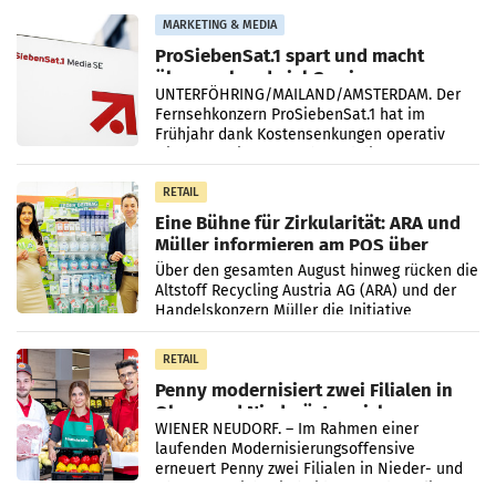
Vergleichszeitraum
MARKETING & MEDIA
ProSiebenSat.1 spart und macht
überraschend viel Gewinn
UNTERFÖHRING/MAILAND/AMSTERDAM. Der
Fernsehkonzern ProSiebenSat.1 hat im
Frühjahr dank Kostensenkungen operativ
wieder Gewinn gemacht und die
Markterwartung deutlich übertroffen.
RETAIL
Eine Bühne für Zirkularität: ARA und
Müller informieren am POS über
Kreislauffähigkeit
Über den gesamten August hinweg rücken die
Altstoff Recycling Austria AG (ARA) und der
Handelskonzern Müller die Initiative
„Kreislauf-Helden“ in allen österreichischen
Müller-Filialen
RETAIL
Penny modernisiert zwei Filialen in
Ober- und Niederösterreich
WIENER NEUDORF. – Im Rahmen einer
laufenden Modernisierungsoffensive
erneuert Penny zwei Filialen in Nieder- und
Oberösterreich. Die beiden Standorte liegen