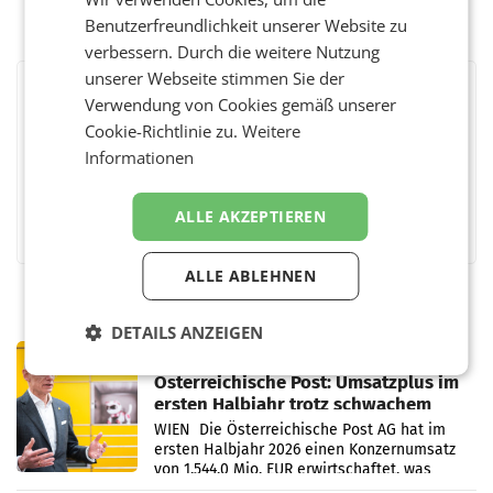
Benutzerfreundlichkeit unserer Website zu
verbessern. Durch die weitere Nutzung
unserer Webseite stimmen Sie der
BEWERTEN SIE DIESEN ARTIKEL
Verwendung von Cookies gemäß unserer
Cookie-Richtlinie zu.
Weitere
Informationen
Facebook
Twitter
Messenger
WhatsApp
LinkedIn
XING
Teilen
ALLE AKZEPTIEREN
ALLE ABLEHNEN
DETAILS ANZEIGEN
PRIMENEWS
Österreichische Post: Umsatzplus im
ersten Halbjahr trotz schwachem
Briefgeschäft
WIEN Die Österreichische Post AG hat im
ersten Halbjahr 2026 einen Konzernumsatz
von 1.544,0 Mio. EUR erwirtschaftet, was
einem Plus von 3,8 Prozent gegenüber dem