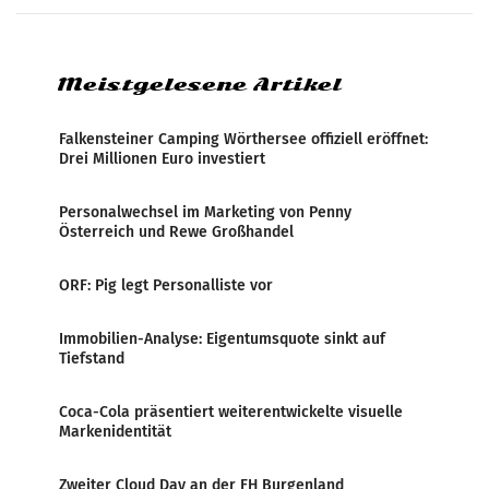
systematische Nachrichten-Manipulation und
Zensur bei der Agentur während der Zeit
Meistgelesene Artikel
Falkensteiner Camping Wörthersee offiziell eröffnet:
Drei Millionen Euro investiert
Personalwechsel im Marketing von Penny
Österreich und Rewe Großhandel
ORF: Pig legt Personalliste vor
Immobilien-Analyse: Eigentumsquote sinkt auf
Tiefstand
Coca-Cola präsentiert weiterentwickelte visuelle
Markenidentität
Zweiter Cloud Day an der FH Burgenland