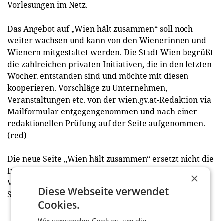
Vorlesungen im Netz.
Das Angebot auf „Wien hält zusammen“ soll noch
weiter wachsen und kann von den Wienerinnen und
Wienern mitgestaltet werden. Die Stadt Wien begrüßt
die zahlreichen privaten Initiativen, die in den letzten
Wochen entstanden sind und möchte mit diesen
kooperieren. Vorschläge zu Unternehmen,
Veranstaltungen etc. von der wien.gv.at-Redaktion via
Mailformular entgegengenommen und nach einer
redaktionellen Prüfung auf der Seite aufgenommen.
(red)
Die neue Seite „Wien hält zusammen“ ersetzt nicht die
Info-Seite der Stadt zum Corona-Virus mit
×
Verhaltensregeln, News und Updates in mehreren
Diese Webseite verwendet
Sprachen unter
www.wien.gv.at/coronavirus
Cookies.
Wir verwenden Cookies, um die