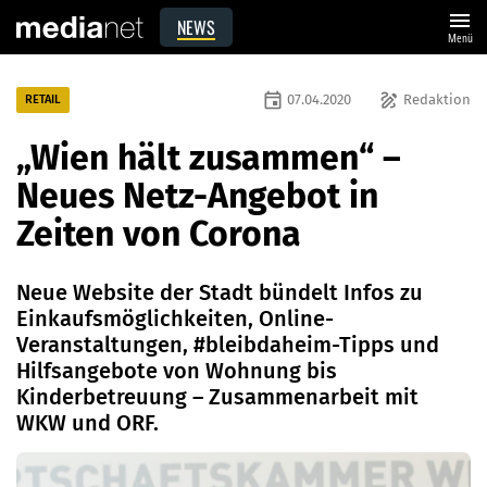
menu
NEWS
Menü
event
draw
07.04.2020
Redaktion
RETAIL
„Wien hält zusammen“ –
Neues Netz-Angebot in
Zeiten von Corona
Neue Website der Stadt bündelt Infos zu
Einkaufsmöglichkeiten, Online-
Veranstaltungen, #bleibdaheim-Tipps und
Hilfsangebote von Wohnung bis
Kinderbetreuung – Zusammenarbeit mit
WKW und ORF.