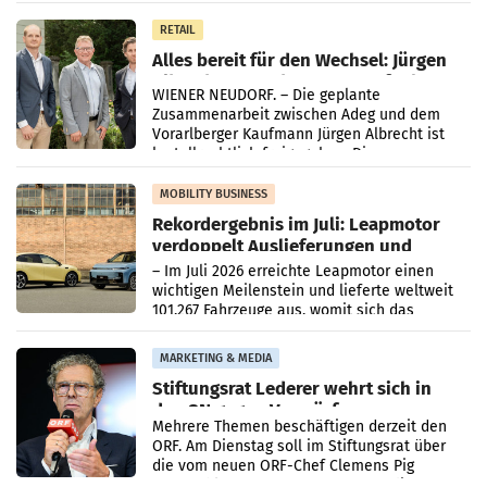
in Haag sowie im rund
RETAIL
Alles bereit für den Wechsel: Jürgen
Albrecht setzt ab 1.1.2027 auf Adeg
WIENER NEUDORF. – Die geplante
Zusammenarbeit zwischen Adeg und dem
Vorarlberger Kaufmann Jürgen Albrecht ist
kartellrechtlich freigegeben: Die
Bundeswettbewerbsbehörde und der
Bundeskartellanwalt
MOBILITY BUSINESS
Rekordergebnis im Juli: Leapmotor
verdoppelt Auslieferungen und
überschreitet die 100.000er-Marke
– Im Juli 2026 erreichte Leapmotor einen
wichtigen Meilenstein und lieferte weltweit
101.267 Fahrzeuge aus, womit sich das
Ergebnis gegenüber Juli 2025 mehr als
verdoppelte (+102
MARKETING & MEDIA
Stiftungsrat Lederer wehrt sich in
den SN gegen Vorwürfe
Mehrere Themen beschäftigen derzeit den
ORF. Am Dienstag soll im Stiftungsrat über
die vom neuen ORF-Chef Clemens Pig
vorgeschlagenen Besetzungen für die