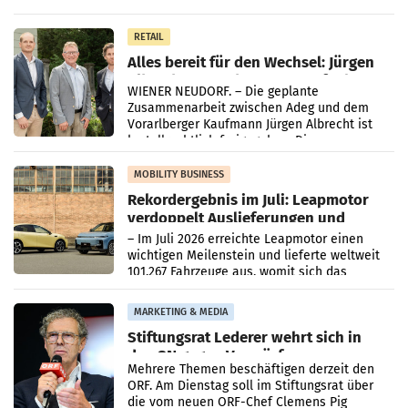
Oberösterreich. Die beiden Standorte liegen
in Haag sowie im rund
RETAIL
Alles bereit für den Wechsel: Jürgen
Albrecht setzt ab 1.1.2027 auf Adeg
WIENER NEUDORF. – Die geplante
Zusammenarbeit zwischen Adeg und dem
Vorarlberger Kaufmann Jürgen Albrecht ist
kartellrechtlich freigegeben: Die
Bundeswettbewerbsbehörde und der
Bundeskartellanwalt
MOBILITY BUSINESS
Rekordergebnis im Juli: Leapmotor
verdoppelt Auslieferungen und
überschreitet die 100.000er-Marke
– Im Juli 2026 erreichte Leapmotor einen
wichtigen Meilenstein und lieferte weltweit
101.267 Fahrzeuge aus, womit sich das
Ergebnis gegenüber Juli 2025 mehr als
verdoppelte (+102
MARKETING & MEDIA
Stiftungsrat Lederer wehrt sich in
den SN gegen Vorwürfe
Mehrere Themen beschäftigen derzeit den
ORF. Am Dienstag soll im Stiftungsrat über
die vom neuen ORF-Chef Clemens Pig