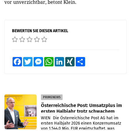
vor unverzichtbar, betont Klein.
BEWERTEN SIE DIESEN ARTIKEL
Facebook
Twitter
Messenger
WhatsApp
LinkedIn
XING
Teilen
PRIMENEWS
Österreichische Post: Umsatzplus im
ersten Halbjahr trotz schwachem
Briefgeschäft
WIEN Die Österreichische Post AG hat im
ersten Halbjahr 2026 einen Konzernumsatz
von 1.544,0 Mio. EUR erwirtschaftet, was