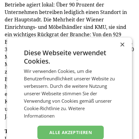
Betriebe agiert lokal: Über 90 Prozent der
Unternehmen betreiben lediglich einen Standort in
der Hauptstadt. Die Mehrheit der Wiener
Einrichtungs- und Möbelhändler sind KMU, sie sind
ein wichtiges Rückgrat der Branche: Von den 929
Betrieben sind 509 Ein-Personen-Unternehmen (EPU),
×
361 beschäftigen 1 bis 5 Mitarbeiter, 73 zählen 6 bis 10
Diese Webseite verwendet
Mitarbeiter, und 65 Unternehmen haben 11 bis 50
Cookies.
Mitarbeiter. Lediglich 5 Unternehmen beschäftigen
Wir verwenden Cookies, um die
zwischen 51 und 250 Mitarbeiter, während weitere 5
Benutzerfreundlichkeit unserer Website zu
Betriebe mehr als 250 Mitarbeiter haben. Mit einem
verbessern. Durch die weitere Nutzung
hohen Anteil an spezialisierten Fachhändlern und
unserer Webseite stimmen Sie der
einer klaren Ausrichtung auf individuelle
Verwendung von Cookies gemäß unserer
Kundenbedürfnisse ist die Branche breit aufgestellt,
Cookie-Richtlinie zu.
Weitere
um sich den Herausforderungen der kommenden
Informationen
Jahre zu stellen.
Trends: Erlebnisorientierung und digitale Kanäle
ALLE AKZEPTIEREN
Um die Kundenbindung zu stärken, setzen kleinere