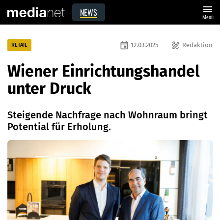
menu
NEWS
Menü
event
draw
12.03.2025
Redaktion
RETAIL
Wiener Einrichtungshandel
unter Druck
Steigende Nachfrage nach Wohnraum bringt
Potential für Erholung.