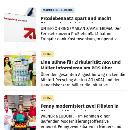
einem Plus von 3,8 Prozent gegenüber dem
Vergleichszeitraum
MARKETING & MEDIA
ProSiebenSat.1 spart und macht
überraschend viel Gewinn
UNTERFÖHRING/MAILAND/AMSTERDAM. Der
Fernsehkonzern ProSiebenSat.1 hat im
Frühjahr dank Kostensenkungen operativ
wieder Gewinn gemacht und die
Markterwartung deutlich übertroffen.
RETAIL
Eine Bühne für Zirkularität: ARA und
Müller informieren am POS über
Kreislauffähigkeit
Über den gesamten August hinweg rücken die
Altstoff Recycling Austria AG (ARA) und der
Handelskonzern Müller die Initiative
„Kreislauf-Helden“ in allen österreichischen
Müller-Filialen
RETAIL
Penny modernisiert zwei Filialen in
Ober- und Niederösterreich
WIENER NEUDORF. – Im Rahmen einer
laufenden Modernisierungsoffensive
erneuert Penny zwei Filialen in Nieder- und