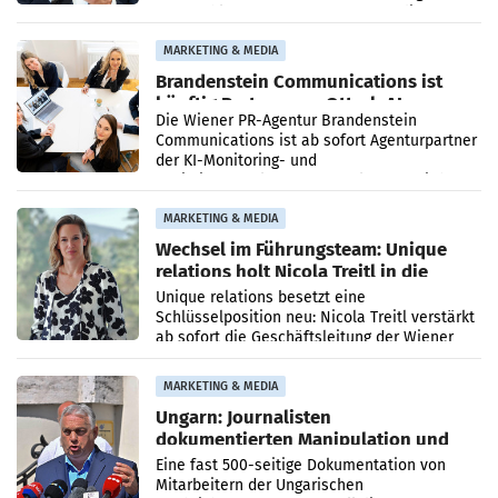
vorgeschlagenen Besetzungen für die
Direktionen abgestimmt werden.
MARKETING & MEDIA
Brandenstein Communications ist
künftig Partner von OtterlyAI
Die Wiener PR-Agentur Brandenstein
Communications ist ab sofort Agenturpartner
der KI-Monitoring- und
Optimierungsplattform OtterlyAI. Damit baut
die Agentur ihr Leistungsportfolio
MARKETING & MEDIA
Wechsel im Führungsteam: Unique
relations holt Nicola Treitl in die
Geschäftsleitung
Unique relations besetzt eine
Schlüsselposition neu: Nicola Treitl verstärkt
ab sofort die Geschäftsleitung der Wiener
PR-Agentur an der Seite von Josef Kalina und
Anna Kalina-Mahr.
MARKETING & MEDIA
Ungarn: Journalisten
dokumentierten Manipulation und
Zensur
Eine fast 500-seitige Dokumentation von
Mitarbeitern der Ungarischen