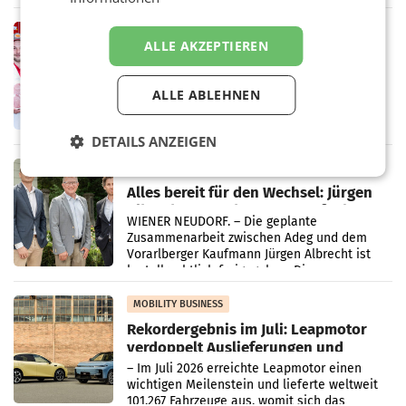
„Kreislauf-Helden“ in allen österreichischen
Müller-Filialen
RETAIL
ALLE AKZEPTIEREN
Penny modernisiert zwei Filialen in
Ober- und Niederösterreich
WIENER NEUDORF. – Im Rahmen einer
ALLE ABLEHNEN
laufenden Modernisierungsoffensive
erneuert Penny zwei Filialen in Nieder- und
Oberösterreich. Die beiden Standorte liegen
DETAILS ANZEIGEN
in Haag sowie im rund
RETAIL
Alles bereit für den Wechsel: Jürgen
Albrecht setzt ab 1.1.2027 auf Adeg
WIENER NEUDORF. – Die geplante
Zusammenarbeit zwischen Adeg und dem
Vorarlberger Kaufmann Jürgen Albrecht ist
kartellrechtlich freigegeben: Die
Bundeswettbewerbsbehörde und der
Bundeskartellanwalt
MOBILITY BUSINESS
Rekordergebnis im Juli: Leapmotor
verdoppelt Auslieferungen und
überschreitet die 100.000er-Marke
– Im Juli 2026 erreichte Leapmotor einen
wichtigen Meilenstein und lieferte weltweit
101.267 Fahrzeuge aus, womit sich das