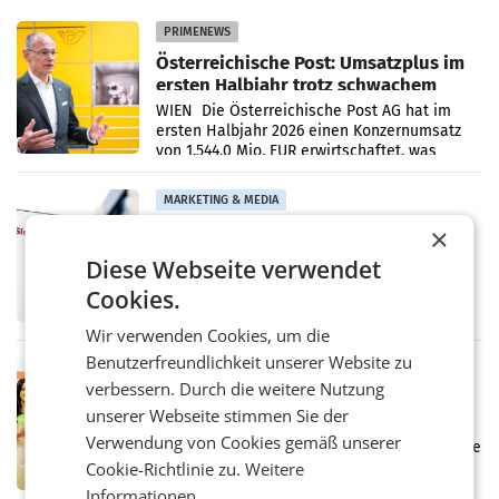
PRIMENEWS
Österreichische Post: Umsatzplus im
ersten Halbjahr trotz schwachem
Briefgeschäft
WIEN Die Österreichische Post AG hat im
ersten Halbjahr 2026 einen Konzernumsatz
von 1.544,0 Mio. EUR erwirtschaftet, was
einem Plus von 3,8 Prozent gegenüber dem
Vergleichszeitraum
MARKETING & MEDIA
ProSiebenSat.1 spart und macht
×
überraschend viel Gewinn
Diese Webseite verwendet
UNTERFÖHRING/MAILAND/AMSTERDAM. Der
Fernsehkonzern ProSiebenSat.1 hat im
Cookies.
Frühjahr dank Kostensenkungen operativ
wieder Gewinn gemacht und die
Wir verwenden Cookies, um die
Markterwartung deutlich übertroffen.
Benutzerfreundlichkeit unserer Website zu
RETAIL
verbessern. Durch die weitere Nutzung
Eine Bühne für Zirkularität: ARA und
unserer Webseite stimmen Sie der
Müller informieren am POS über
Verwendung von Cookies gemäß unserer
Kreislauffähigkeit
Über den gesamten August hinweg rücken die
Altstoff Recycling Austria AG (ARA) und der
Cookie-Richtlinie zu.
Weitere
Handelskonzern Müller die Initiative
Informationen