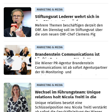
Ergebnis gegenüber Juli 2025 mehr als
verdoppelte (+102
MARKETING & MEDIA
Stiftungsrat Lederer wehrt sich in
den SN gegen Vorwürfe
Mehrere Themen beschäftigen derzeit den
ORF. Am Dienstag soll im Stiftungsrat über
die vom neuen ORF-Chef Clemens Pig
vorgeschlagenen Besetzungen für die
Direktionen abgestimmt werden.
MARKETING & MEDIA
Brandenstein Communications ist
künftig Partner von OtterlyAI
Die Wiener PR-Agentur Brandenstein
Communications ist ab sofort Agenturpartner
der KI-Monitoring- und
Optimierungsplattform OtterlyAI. Damit baut
die Agentur ihr Leistungsportfolio
MARKETING & MEDIA
Wechsel im Führungsteam: Unique
relations holt Nicola Treitl in die
Geschäftsleitung
Unique relations besetzt eine
Schlüsselposition neu: Nicola Treitl verstärkt
ab sofort die Geschäftsleitung der Wiener