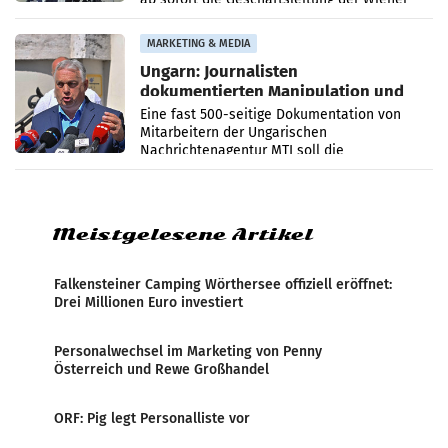
PR-Agentur an der Seite von Josef Kalina und
Anna Kalina-Mahr.
MARKETING & MEDIA
Ungarn: Journalisten
dokumentierten Manipulation und
Zensur
Eine fast 500-seitige Dokumentation von
Mitarbeitern der Ungarischen
Nachrichtenagentur MTI soll die
systematische Nachrichten-Manipulation und
Zensur bei der Agentur während der Zeit
Meistgelesene Artikel
Falkensteiner Camping Wörthersee offiziell eröffnet:
Drei Millionen Euro investiert
Personalwechsel im Marketing von Penny
Österreich und Rewe Großhandel
ORF: Pig legt Personalliste vor