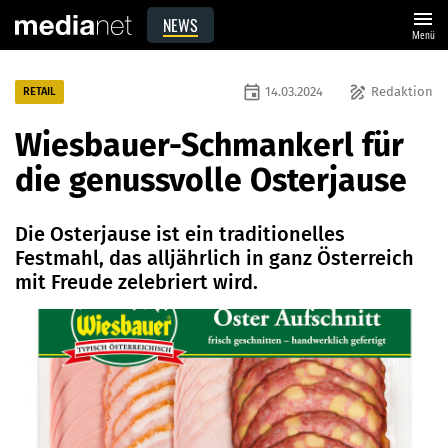
menu
NEWS
Menü
event
draw
14.03.2024
Redaktion
RETAIL
Wiesbauer-Schmankerl für
die genussvolle Osterjause
Die Osterjause ist ein traditionelles
Festmahl, das alljährlich in ganz Österreich
mit Freude zelebriert wird.