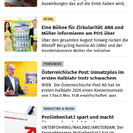
Auswirkungen das auf die Ernte haben wird,
lässt sich laut Branche noch nicht
abschließend beurteilen.
RETAIL
Eine Bühne für Zirkularität: ARA und
Müller informieren am POS über
Kreislauffähigkeit
Über den gesamten August hinweg rücken die
Altstoff Recycling Austria AG (ARA) und der
Handelskonzern Müller die Initiative
„Kreislauf-Helden“ in allen österreichischen
Müller-Filialen
PRIMENEWS
Österreichische Post: Umsatzplus im
ersten Halbjahr trotz schwachem
Briefgeschäft
WIEN Die Österreichische Post AG hat im
ersten Halbjahr 2026 einen Konzernumsatz
von 1.544,0 Mio. EUR erwirtschaftet, was
einem Plus von 3,8 Prozent gegenüber dem
Vergleichszeitraum
MARKETING & MEDIA
ProSiebenSat.1 spart und macht
überraschend viel Gewinn
UNTERFÖHRING/MAILAND/AMSTERDAM. Der
Fernsehkonzern ProSiebenSat.1 hat im