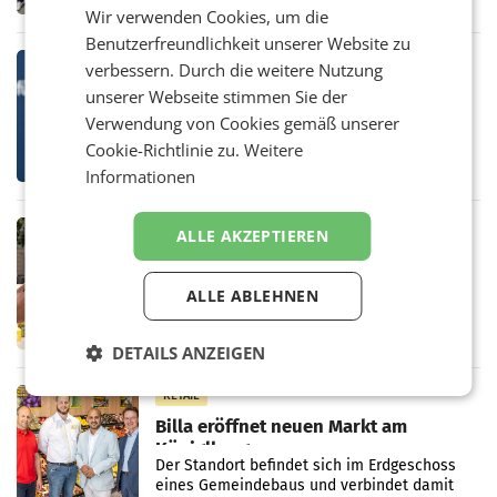
wettbewerbsfähig bleiben kann, war Thema
Wir verwenden Cookies, um die
eines Treffens zwischen Staatssekretärin
Benutzerfreundlichkeit unserer Website zu
Elisabeth
MARKETING & MEDIA
verbessern. Durch die weitere Nutzung
Studie zur Medienpräsenz: Wie
unserer Webseite stimmen Sie der
Österreichs ATX-Unternehmen
Verwendung von Cookies gemäß unserer
international wahrgenommen
Österreichs börsennotierte Unternehmen
Cookie-Richtlinie zu.
Weitere
werden
agieren längst auf internationalen Märkten.
Informationen
Eine neue internationale
Medienresonanzanalyse untersucht die
weltweite Berichterstattung über
RETAIL
ALLE AKZEPTIEREN
Stibitzer inszeniert Spritz-Party in
Wien
ALLE ABLEHNEN
Eine inszenierte Lkw-Panne mit einem
Lieferwagen und hunderten herausfallenden
Kisten diente dabei als Ausgangspunkt:
DETAILS ANZEIGEN
Passanten wurden gebeten, beim Aufräumen
zu helfen, und erhielten
RETAIL
Billa eröffnet neuen Markt am
Küniglberg
Der Standort befindet sich im Erdgeschoss
eines Gemeindebaus und verbindet damit