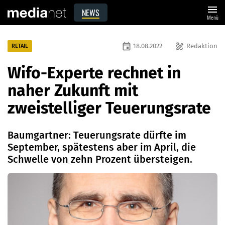
menu
NEWS
Menü
event
draw
18.08.2022
Redaktion
RETAIL
Wifo-Experte rechnet in
naher Zukunft mit
zweistelliger Teuerungsrate
Baumgartner: Teuerungsrate dürfte im
September, spätestens aber im April, die
Schwelle von zehn Prozent übersteigen.