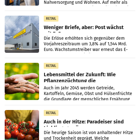
Nahversorgung und Wohnen. Auf mehr als
330 m² Verkaufsfläche bietet Billa ein breites
Sortiment mit
RETAIL
Weniger Briefe, aber: Post wächst
mit E-Commerce
Die Erlöse erhöhten sich gegenüber dem
Vorjahreszeitraum um 3,8% auf 1,544 Mrd.
Euro. Wachstumstreiber war erneut das E-
Commerce- und Logistikgeschäft, während
der Strukturwandel
RETAIL
Lebensmittel der Zukunft: Wie
Pflanzenzüchtung die
Ernährungssicherheit sichert
Auch im Jahr 2045 werden Getreide,
Kartoffeln, Gemüse, Obst und Hülsenfrüchte
die Grundlage der menschlichen Ernährung
bilden. Allerdings verändern sich die
Eigenschaften der Pflanzen
RETAIL
Auch in der Hitze: Paradeiser sind
Lieblingsgemüse
Die heurige Saison ist von anhaltender Hitze
und Trockenheit geprägt. Welche