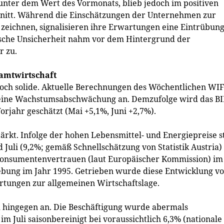
unter dem Wert des Vormonats, blieb jedoch im positiven
nitt. Während die Einschätzungen der Unternehmen zur
d zeichnen, signalisieren ihre Erwartungen eine Eintrübun
sche Unsicherheit nahm vor dem Hintergrund der
r zu.
amtwirtschaft
 noch solide. Aktuelle Berechnungen des Wöchentlichen WI
 eine Wachstumsabschwächung an. Demzufolge wird das BI
rjahr geschätzt (Mai +5,1%, Juni +2,7%).
stärkt. Infolge der hohen Lebensmittel- und Energiepreise s
Juli (9,2%; gemäß Schnellschätzung von Statistik Austria)
 Konsumentenvertrauen (laut Europäischer Kommission) im
rhebung im Jahr 1995. Getrieben wurde diese Entwicklung v
rtungen zur allgemeinen Wirtschaftslage.
d hingegen an. Die Beschäftigung wurde abermals
im Juli saisonbereinigt bei voraussichtlich 6,3% (nationale