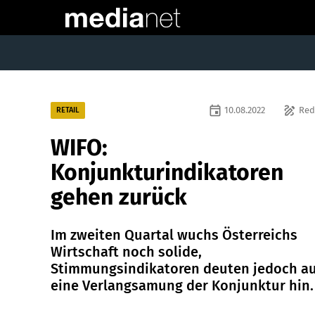
event
draw
10.08.2022
Red
RETAIL
WIFO:
Konjunkturindikatoren
gehen zurück
Im zweiten Quartal wuchs Österreichs
Wirtschaft noch solide,
Stimmungsindikatoren deuten jedoch au
eine Verlangsamung der Konjunktur hin.