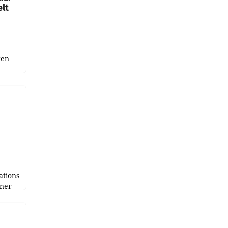
lt
gen
uge
bnis
r als
tions
tner
e