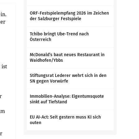
ORF-Festspielempfang 2026 im Zeichen
in.
der Salzburger Festspiele
her
Tchibo bringt Ube-Trend nach
Österreich
McDonald’s baut neues Restaurant in
Waidhofen/Ybbs
ist
Stiftungsrat Lederer wehrt sich in den
SN gegen Vorwürfe
r
Immobilien-Analyse: Eigentumsquote
sinkt auf Tiefstand
 im
EU AI-Act: Seit gestern muss KI sich
outen
r