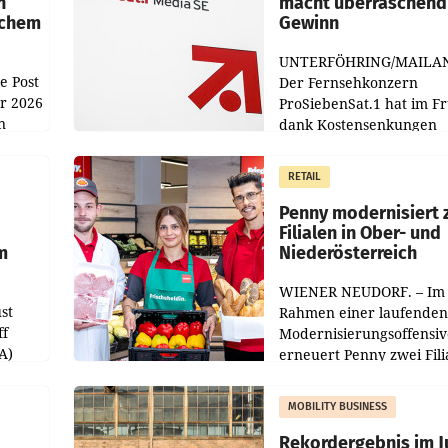
n
macht überraschend 
achem
Gewinn
UNTERFÖHRING/MAILA
e Post
Der Fernsehkonzern
hr 2026
ProSiebenSat.1 hat im F
n
dank Kostensenkungen
operativ wieder Gewinn
m Plus
gemacht und die
RETAIL
er
Markterwartung deutlic
übertroffen.
Penny modernisiert 
Filialen in Ober- und
m
Niederösterreich
WIENER NEUDORF. – Im
st
Rahmen einer laufenden
ff
Modernisierungsoffensiv
A)
erneuert Penny zwei Fili
Nieder- und Oberösterre
slauf-
Die beiden Standorte lie
MOBILITY BUSINESS
Haag sowie im rund
ilialen
Rekordergebnis im Ju