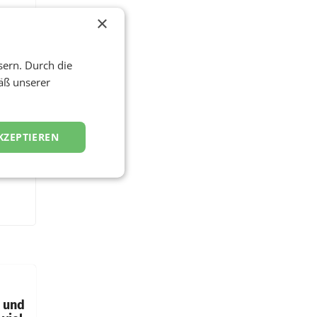
×
sern. Durch die
äß unserer
KZEPTIEREN
t und