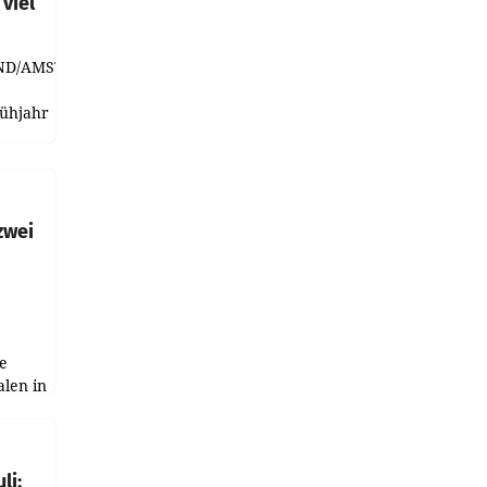
viel
ND/AMSTERDAM.
rühjahr
h
zwei
e
alen in
ich.
gen in
li: