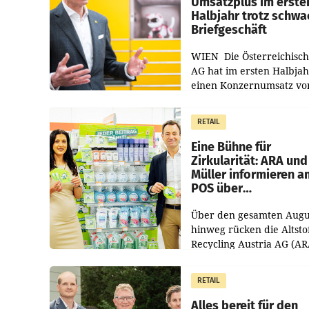
Umsatzplus im erste
Halbjahr trotz schw
Briefgeschäft
WIEN Die Österreichisch
AG hat im ersten Halbja
einen Konzernumsatz vo
1.544,0 Mio. EUR
erwirtschaftet, was eine
RETAIL
von 3,8 Prozent gegenüb
dem Vergleichszeitraum
Eine Bühne für
Zirkularität: ARA und
Müller informieren a
POS über
Kreislauffähigkeit
Über den gesamten Augu
hinweg rücken die Altsto
Recycling Austria AG (AR
und der Handelskonzern
Müller die Initiative „Krei
RETAIL
Helden“ in allen
österreichischen Müller-F
Alles bereit für den