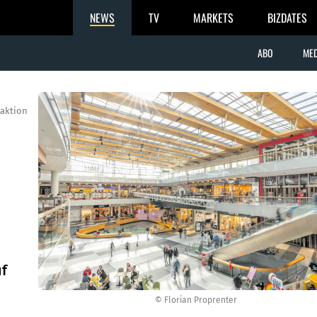
NEWS
TV
MARKETS
BIZDATES
ABO
MED
aktion
f
© Florian Proprenter