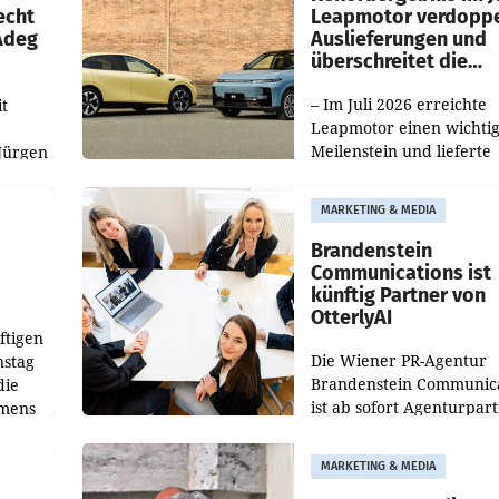
echt
Leapmotor verdoppe
 Adeg
Auslieferungen und
überschreitet die
100.000er-Marke
– Im Juli 2026 erreichte
t
Leapmotor einen wichti
Meilenstein und lieferte
Jürgen
weltweit 101.267 Fahrze
ich
aus, womit sich das Erge
MARKETING & MEDIA
gegenüber Juli 2025 meh
örde
verdoppelte (+102
walt
Brandenstein
Communications ist
künftig Partner von
OtterlyAI
ftigen
Die Wiener PR-Agentur
nstag
Brandenstein Communica
die
ist ab sofort Agenturpar
emens
der KI-Monitoring- und
Optimierungsplattform
MARKETING & MEDIA
OtterlyAI. Damit baut di