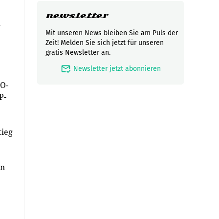
newsletter
g
Mit unseren News bleiben Sie am Puls der
Zeit! Melden Sie sich jetzt für unseren
gratis Newsletter an.
mark_email_read
Newsletter jetzt abonnieren
FO-
P-
tieg
on