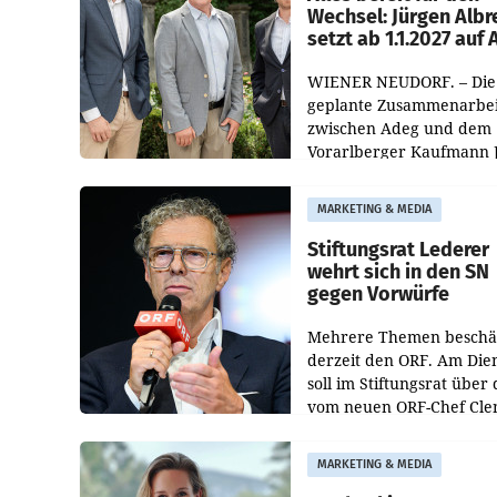
Wechsel: Jürgen Albr
setzt ab 1.1.2027 auf
WIENER NEUDORF. – Die
geplante Zusammenarbei
zwischen Adeg und dem
Vorarlberger Kaufmann 
Albrecht ist kartellrechtl
freigegeben: Die
MARKETING & MEDIA
Bundeswettbewerbsbeh
und der Bundeskartellan
Stiftungsrat Lederer
wehrt sich in den SN
gegen Vorwürfe
Mehrere Themen beschä
derzeit den ORF. Am Die
soll im Stiftungsrat über 
vom neuen ORF-Chef Cl
Pig vorgeschlagenen
Besetzungen für die
MARKETING & MEDIA
Direktionen abgestimmt