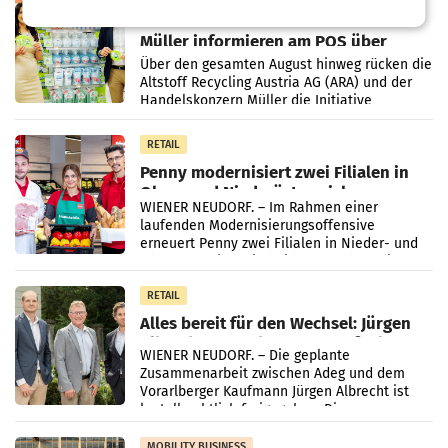
Eine Bühne für Zirkularität: ARA und
Müller informieren am POS über
Kreislauffähigkeit
Über den gesamten August hinweg rücken die
Altstoff Recycling Austria AG (ARA) und der
Handelskonzern Müller die Initiative
„Kreislauf-Helden“ in allen österreichischen
Müller-Filialen
RETAIL
Penny modernisiert zwei Filialen in
Ober- und Niederösterreich
WIENER NEUDORF. – Im Rahmen einer
laufenden Modernisierungsoffensive
erneuert Penny zwei Filialen in Nieder- und
Oberösterreich. Die beiden Standorte liegen
in Haag sowie im rund
RETAIL
Alles bereit für den Wechsel: Jürgen
Albrecht setzt ab 1.1.2027 auf Adeg
WIENER NEUDORF. – Die geplante
Zusammenarbeit zwischen Adeg und dem
Vorarlberger Kaufmann Jürgen Albrecht ist
kartellrechtlich freigegeben: Die
Bundeswettbewerbsbehörde und der
Bundeskartellanwalt
MOBILITY BUSINESS