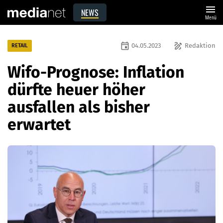
menu
NEWS
Menü
event
draw
04.05.2023
Redaktion
RETAIL
Wifo-Prognose: Inflation
dürfte heuer höher
ausfallen als bisher
erwartet