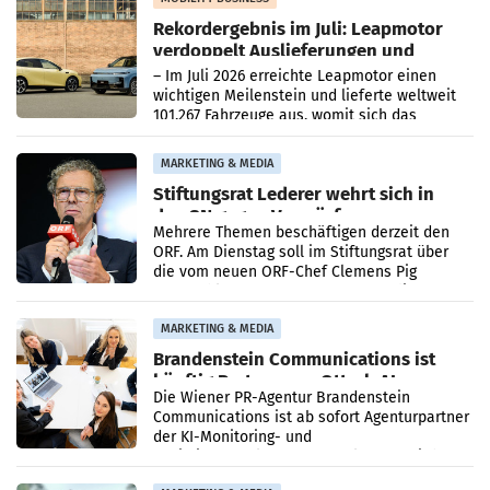
Rekordergebnis im Juli: Leapmotor
verdoppelt Auslieferungen und
überschreitet die 100.000er-Marke
– Im Juli 2026 erreichte Leapmotor einen
wichtigen Meilenstein und lieferte weltweit
101.267 Fahrzeuge aus, womit sich das
Ergebnis gegenüber Juli 2025 mehr als
verdoppelte (+102
MARKETING & MEDIA
Stiftungsrat Lederer wehrt sich in
den SN gegen Vorwürfe
Mehrere Themen beschäftigen derzeit den
ORF. Am Dienstag soll im Stiftungsrat über
die vom neuen ORF-Chef Clemens Pig
vorgeschlagenen Besetzungen für die
Direktionen abgestimmt werden.
MARKETING & MEDIA
Brandenstein Communications ist
künftig Partner von OtterlyAI
Die Wiener PR-Agentur Brandenstein
Communications ist ab sofort Agenturpartner
der KI-Monitoring- und
Optimierungsplattform OtterlyAI. Damit baut
die Agentur ihr Leistungsportfolio