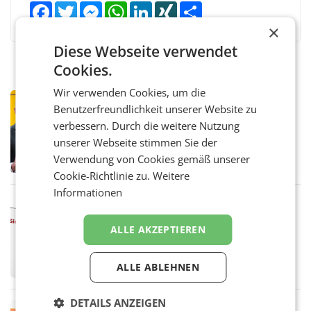
Facebook
Twitter
Messenger
WhatsApp
LinkedIn
XING
Teilen
×
Diese Webseite verwendet
Cookies.
Wir verwenden Cookies, um die
PRIMENEWS
Benutzerfreundlichkeit unserer Website zu
Österreichische Post: Umsatzplus im
verbessern. Durch die weitere Nutzung
ersten Halbjahr trotz schwachem
unserer Webseite stimmen Sie der
Briefgeschäft
WIEN Die Österreichische Post AG hat im
Verwendung von Cookies gemäß unserer
ersten Halbjahr 2026 einen Konzernumsatz
von 1.544,0 Mio. EUR erwirtschaftet, was
Cookie-Richtlinie zu.
Weitere
einem Plus von 3,8 Prozent gegenüber dem
Informationen
Vergleichszeitraum
MARKETING & MEDIA
ProSiebenSat.1 spart und macht
ALLE AKZEPTIEREN
überraschend viel Gewinn
UNTERFÖHRING/MAILAND/AMSTERDAM. Der
Fernsehkonzern ProSiebenSat.1 hat im
ALLE ABLEHNEN
Frühjahr dank Kostensenkungen operativ
wieder Gewinn gemacht und die
Markterwartung deutlich übertroffen.
DETAILS ANZEIGEN
RETAIL