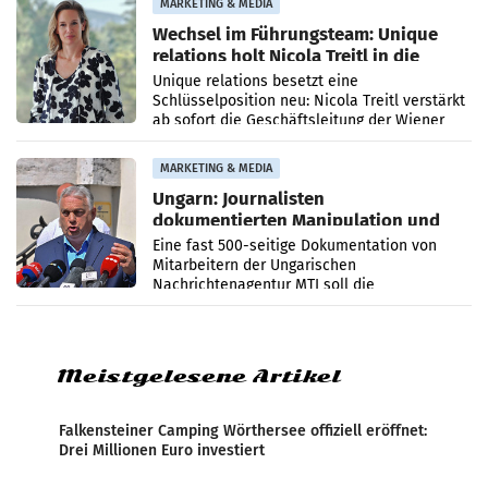
MARKETING & MEDIA
Wechsel im Führungsteam: Unique
relations holt Nicola Treitl in die
Geschäftsleitung
Unique relations besetzt eine
Schlüsselposition neu: Nicola Treitl verstärkt
ab sofort die Geschäftsleitung der Wiener
PR-Agentur an der Seite von Josef Kalina und
Anna Kalina-Mahr.
MARKETING & MEDIA
Ungarn: Journalisten
dokumentierten Manipulation und
Zensur
Eine fast 500-seitige Dokumentation von
Mitarbeitern der Ungarischen
Nachrichtenagentur MTI soll die
systematische Nachrichten-Manipulation und
Zensur bei der Agentur während der Zeit
Meistgelesene Artikel
Falkensteiner Camping Wörthersee offiziell eröffnet:
Drei Millionen Euro investiert