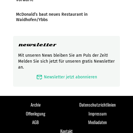
McDonald’s baut neues Restaurant in
Waidhofen/Ybbs
newsletter
Mit unseren News bleiben Sie am Puls der Zeit!
Melden Sie sich jetzt für unseren gratis Newsletter
an.
mark_email_read
Newsletter jetzt abonnieren
Archiv
Datenschutzrichtlinien
Offenlegung
Impressum
AGB
Mediadaten
Kontakt