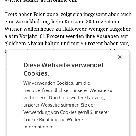
Trotz hoher Feierlaune, zeigt sich insgesamt aber auch
eine Zurückhaltung beim Konsum: 30 Prozent der
Wiener wollen heuer zu Halloween weniger ausgeben
als im Vorjahr, 61 Prozent werden ihre Ausgaben auf
gleichem Niveau halten und nur 9 Prozent haben vor,
heuer mehr auszugeben als im vergangenen Jahr.
×
Diese Webseite verwendet
Cookies.
BEWERTEN SIE DIESEN ARTIKEL
Wir verwenden Cookies, um die
Benutzerfreundlichkeit unserer Website zu
verbessern. Durch die weitere Nutzung
unserer Webseite stimmen Sie der
Facebook
Twitter
Messenger
WhatsApp
LinkedIn
XING
Teilen
Verwendung von Cookies gemäß unserer
Cookie-Richtlinie zu.
Weitere
Informationen