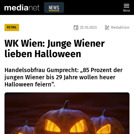
menu
NEWS
Menü
event
draw
25.10.2023
Redaktion
RETAIL
WK Wien: Junge Wiener
lieben Halloween
Handelsobfrau Gumprecht: „85 Prozent der
jungen Wiener bis 29 Jahre wollen heuer
Halloween feiern“.