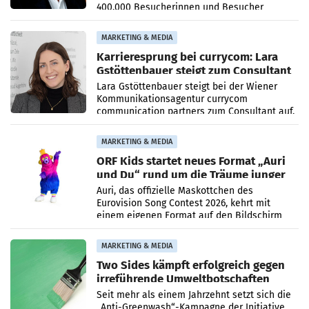
400.000 Besucherinnen und Besucher
höheren Nettoreichweite im ersten Halbjahr
2026 gegenüber dem
MARKETING & MEDIA
Karrieresprung bei currycom: Lara
Gstöttenbauer steigt zum Consultant
auf
Lara Gstöttenbauer steigt bei der Wiener
Kommunikationsagentur currycom
communication partners zum Consultant auf.
Die 27-jährige Beraterin betreut Kundinnen
und Kunden in den Bereichen
MARKETING & MEDIA
ORF Kids startet neues Format „Auri
und Du“ rund um die Träume junger
Menschen
Auri, das offizielle Maskottchen des
Eurovision Song Contest 2026, kehrt mit
einem eigenen Format auf den Bildschirm
zurück. In der neuen Sendung „Auri und Du“
bei ORF Kids steht
MARKETING & MEDIA
Two Sides kämpft erfolgreich gegen
irreführende Umweltbotschaften
beim Papiereinsatz
Seit mehr als einem Jahrzehnt setzt sich die
„Anti-Greenwash“-Kampagne der Initiative