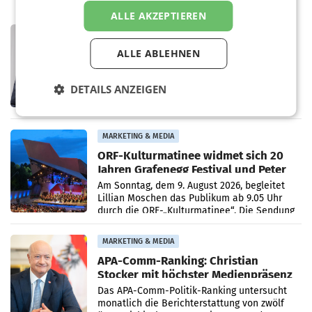
ALLE AKZEPTIEREN
PRIMENEWS
ORF III: Peter Schöber abberufen und
ALLE ABLEHNEN
beurlaubt
WIEN ORF-III-Co-Geschäftsführer Peter
Schöber ist wegen Compliance-Vorwürfen
DETAILS ANZEIGEN
abberufen und beurlaubt worden. Der ORF
bestätigte gegenüber der APA entsprechende
Medienberichte.
MARKETING & MEDIA
ORF-Kulturmatinee widmet sich 20
Jahren Grafenegg Festival und Peter
Simonischek
Am Sonntag, dem 9. August 2026, begleitet
Lillian Moschen das Publikum ab 9.05 Uhr
durch die ORF-„Kulturmatinee“. Die Sendung
startet mit der Dokumentation „20 Jahre
Grafenegg
MARKETING & MEDIA
APA-Comm-Ranking: Christian
Stocker mit höchster Medienpräsenz
im Juli
Das APA-Comm-Politik-Ranking untersucht
monatlich die Berichterstattung von zwölf