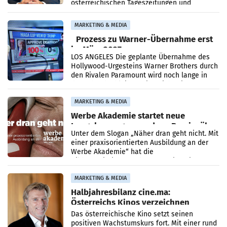
österreichischen Tageszeitungen und
analysiert, welche Politikerinnen und
Politiker Österreichs die
MARKETING & MEDIA
Prozess zu Warner-Übernahme erst
im März 2027
LOS ANGELES Die geplante Übernahme des
Hollywood-Urgesteins Warner Brothers durch
den Rivalen Paramount wird noch lange in
der Schwebe bleiben. Eine Richterin setzte
den Prozess zu
MARKETING & MEDIA
Werbe Akademie startet neue
Imagekampagne rund um Praxisnähe
Unter dem Slogan „Näher dran geht nicht. Mit
einer praxisorientierten Ausbildung an der
Werbe Akademie“ hat die
Bildungseinrichtung des WIFI Wien eine neue
Imagekampagne gestartet.
MARKETING & MEDIA
Halbjahresbilanz cine.ma:
Österreichs Kinos verzeichnen
400.000 Besucher mehr
Das österreichische Kino setzt seinen
positiven Wachstumskurs fort. Mit einer rund