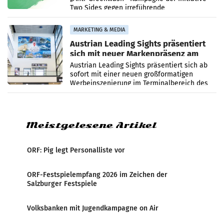
Two Sides gegen irreführende
Umweltaussagen bei Papierkommunikation
und papierbasierten Verpackungen
MARKETING & MEDIA
Austrian Leading Sights präsentiert
sich mit neuer Markenpräsenz am
Flughafen Wien
Austrian Leading Sights präsentiert sich ab
sofort mit einer neuen großformatigen
Werbeinszenierung im Terminalbereich des
Flughafen Wien. Die Präsenz befindet sich im
Verbindungsbereich
Meistgelesene Artikel
ORF: Pig legt Personalliste vor
ORF-Festspielempfang 2026 im Zeichen der
Salzburger Festspiele
Volksbanken mit Jugendkampagne on Air