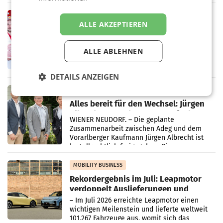
„Kreislauf-Helden“ in allen österreichischen
Müller-Filialen
RETAIL
ALLE AKZEPTIEREN
Penny modernisiert zwei Filialen in
Ober- und Niederösterreich
WIENER NEUDORF. – Im Rahmen einer
ALLE ABLEHNEN
laufenden Modernisierungsoffensive
erneuert Penny zwei Filialen in Nieder- und
Oberösterreich. Die beiden Standorte liegen
DETAILS ANZEIGEN
in Haag sowie im rund
RETAIL
Alles bereit für den Wechsel: Jürgen
Albrecht setzt ab 1.1.2027 auf Adeg
WIENER NEUDORF. – Die geplante
Zusammenarbeit zwischen Adeg und dem
Vorarlberger Kaufmann Jürgen Albrecht ist
kartellrechtlich freigegeben: Die
Bundeswettbewerbsbehörde und der
Bundeskartellanwalt
MOBILITY BUSINESS
Rekordergebnis im Juli: Leapmotor
verdoppelt Auslieferungen und
überschreitet die 100.000er-Marke
– Im Juli 2026 erreichte Leapmotor einen
wichtigen Meilenstein und lieferte weltweit
101.267 Fahrzeuge aus, womit sich das