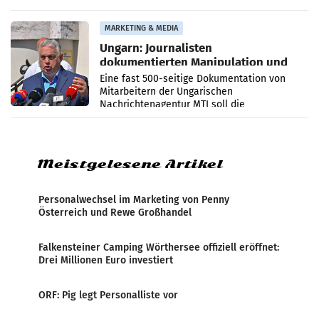
PR-Agentur an der Seite von Josef Kalina und
Anna Kalina-Mahr.
MARKETING & MEDIA
Ungarn: Journalisten
dokumentierten Manipulation und
Zensur
Eine fast 500-seitige Dokumentation von
Mitarbeitern der Ungarischen
Nachrichtenagentur MTI soll die
systematische Nachrichten-Manipulation und
Zensur bei der Agentur während der Zeit
Meistgelesene Artikel
Personalwechsel im Marketing von Penny
Österreich und Rewe Großhandel
Falkensteiner Camping Wörthersee offiziell eröffnet:
Drei Millionen Euro investiert
ORF: Pig legt Personalliste vor