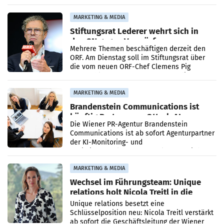
Ergebnis gegenüber Juli 2025 mehr als
verdoppelte (+102
MARKETING & MEDIA
Stiftungsrat Lederer wehrt sich in
den SN gegen Vorwürfe
Mehrere Themen beschäftigen derzeit den
ORF. Am Dienstag soll im Stiftungsrat über
die vom neuen ORF-Chef Clemens Pig
vorgeschlagenen Besetzungen für die
Direktionen abgestimmt werden.
MARKETING & MEDIA
Brandenstein Communications ist
künftig Partner von OtterlyAI
Die Wiener PR-Agentur Brandenstein
Communications ist ab sofort Agenturpartner
der KI-Monitoring- und
Optimierungsplattform OtterlyAI. Damit baut
die Agentur ihr Leistungsportfolio
MARKETING & MEDIA
Wechsel im Führungsteam: Unique
relations holt Nicola Treitl in die
Geschäftsleitung
Unique relations besetzt eine
Schlüsselposition neu: Nicola Treitl verstärkt
ab sofort die Geschäftsleitung der Wiener