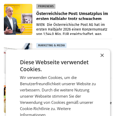
PRIMENEWS
Österreichische Post: Umsatzplus im
ersten Halbjahr trotz schwachem
Briefgeschäft
WIEN Die Österreichische Post AG hat im
ersten Halbjahr 2026 einen Konzernumsatz
von 1.544,0 Mio. EUR erwirtschaftet, was
einem Plus von 3,8 Prozent gegenüber dem
Vergleichszeitraum
MARKETING & MEDIA
ProSiebenSat.1 spart und macht
×
überraschend viel Gewinn
Diese Webseite verwendet
UNTERFÖHRING/MAILAND/AMSTERDAM. Der
Fernsehkonzern ProSiebenSat.1 hat im
Cookies.
Frühjahr dank Kostensenkungen operativ
wieder Gewinn gemacht und die
Wir verwenden Cookies, um die
Markterwartung deutlich übertroffen.
Benutzerfreundlichkeit unserer Website zu
RETAIL
verbessern. Durch die weitere Nutzung
Eine Bühne für Zirkularität: ARA und
unserer Webseite stimmen Sie der
Müller informieren am POS über
Kreislauffähigkeit
Verwendung von Cookies gemäß unserer
Über den gesamten August hinweg rücken die
Altstoff Recycling Austria AG (ARA) und der
Cookie-Richtlinie zu.
Weitere
Handelskonzern Müller die Initiative
Informationen