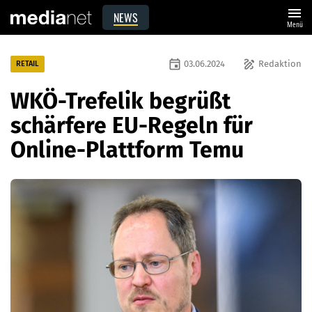
menu
NEWS
Menü
event
draw
03.06.2024
Redaktion
RETAIL
WKÖ-Trefelik begrüßt
schärfere EU-Regeln für
Online-Plattform Temu