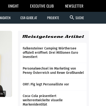
XNIGHT
EXECUTIVE CLUB
NEWSLETTER
search
IADATEN
CSR-GUIDE.AT
PROJEKTE
SUCHE
Meistgelesene Artikel
Falkensteiner Camping Wörthersee
offiziell eröffnet: Drei Millionen Euro
investiert
Personalwechsel im Marketing von
Penny Österreich und Rewe Großhandel
ORF: Pig legt Personalliste vor
in.”
Coca-Cola präsentiert
weiterentwickelte visuelle
Markenidentität