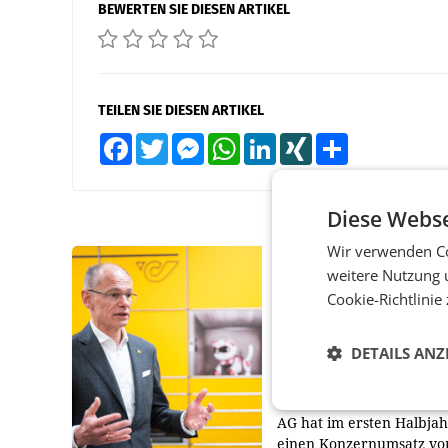
BEWERTEN SIE DIESEN ARTIKEL
TEILEN SIE DIESEN ARTIKEL
Facebook
Twitter
Messenger
WhatsApp
LinkedIn
XING
Teilen
Diese Webse
Wir verwenden Co
PRIMENEWS
weitere Nutzung 
Cookie-Richtlinie
Österreichische Post
Umsatzplus im erste
Halbjahr trotz schw
DETAILS ANZ
Briefgeschäft
WIEN Die Österreichisch
AG hat im ersten Halbja
einen Konzernumsatz vo