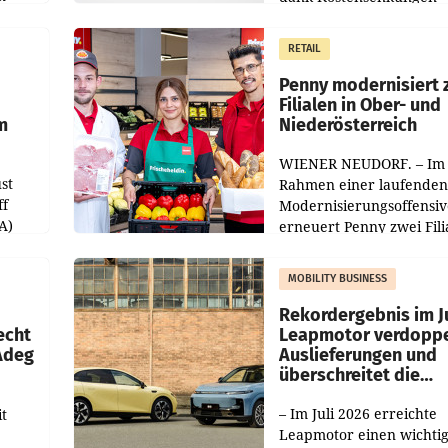
operativ wieder Gewinn
m Plus
gemacht und die
RETAIL
er
Markterwartung deutlic
übertroffen.
Penny modernisiert 
Filialen in Ober- und
m
Niederösterreich
WIENER NEUDORF. – Im
st
Rahmen einer laufenden
ff
Modernisierungsoffensiv
A)
erneuert Penny zwei Fili
Nieder- und Oberösterre
slauf-
Die beiden Standorte lie
MOBILITY BUSINESS
Haag sowie im rund
ilialen
Rekordergebnis im Ju
echt
Leapmotor verdoppe
 Adeg
Auslieferungen und
überschreitet die
100.000er-Marke
– Im Juli 2026 erreichte
t
Leapmotor einen wichti