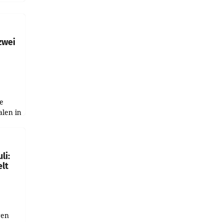
h
zwei
e
alen in
ich.
gen in
li:
lt
gen