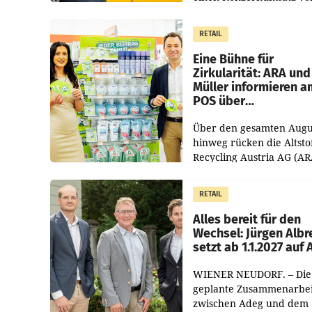
1.544,0 Mio. EUR
erwirtschaftet, was eine
RETAIL
von 3,8 Prozent gegenüb
dem Vergleichszeitraum
Eine Bühne für
Zirkularität: ARA und
Müller informieren a
POS über
Kreislauffähigkeit
Über den gesamten Augu
hinweg rücken die Altsto
Recycling Austria AG (AR
und der Handelskonzern
Müller die Initiative „Krei
RETAIL
Helden“ in allen
österreichischen Müller-F
Alles bereit für den
Wechsel: Jürgen Albr
setzt ab 1.1.2027 auf
WIENER NEUDORF. – Die
geplante Zusammenarbei
zwischen Adeg und dem