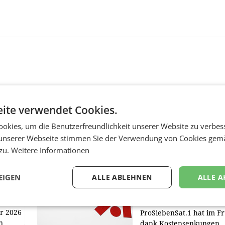
ite verwendet Cookies.
okies, um die Benutzerfreundlichkeit unserer Website zu verbes
MARKETING & MEDIA
unserer Webseite stimmen Sie der Verwendung von Cookies gem
 zu.
Weitere Informationen
:
ProSiebenSat.1 spar
n
macht überraschend 
achem
Gewinn
EIGEN
ALLE ABLEHNEN
ALLE A
UNTERFÖHRING/MAILA
e Post
Der Fernsehkonzern
hr 2026
ProSiebenSat.1 hat im F
n
dank Kostensenkungen