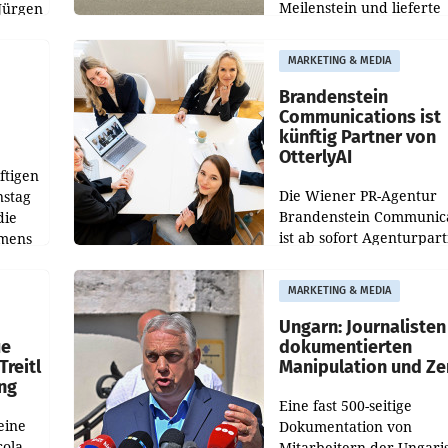
Meilenstein und lieferte
Jürgen
weltweit 101.267 Fahrze
ich
aus, womit sich das Erge
MARKETING & MEDIA
gegenüber Juli 2025 meh
örde
verdoppelte (+102
walt
Brandenstein
Communications ist
künftig Partner von
OtterlyAI
ftigen
Die Wiener PR-Agentur
nstag
Brandenstein Communica
die
ist ab sofort Agenturpar
emens
der KI-Monitoring- und
Optimierungsplattform
MARKETING & MEDIA
OtterlyAI. Damit baut di
Agentur ihr Leistungspor
Ungarn: Journalisten
ue
dokumentierten
Treitl
Manipulation und Ze
ung
Eine fast 500-seitige
eine
Dokumentation von
cola
Mitarbeitern der Ungari