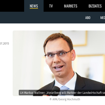
NEWS
TV
MARKETS
BIZDATES
ABO
MED
07.2015
LH Markus Wallner: „Vorarlberg will Partner der Landwirtschaft se
© APA/Georg Hochmuth