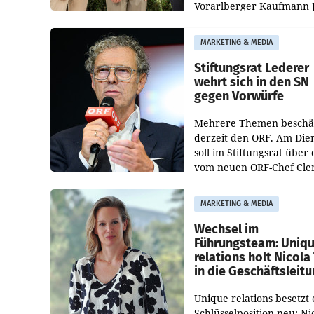
Vorarlberger Kaufmann 
Albrecht ist kartellrechtl
freigegeben: Die
MARKETING & MEDIA
Bundeswettbewerbsbeh
und der Bundeskartellan
Stiftungsrat Lederer
wehrt sich in den SN
gegen Vorwürfe
Mehrere Themen beschä
derzeit den ORF. Am Die
soll im Stiftungsrat über 
vom neuen ORF-Chef Cl
Pig vorgeschlagenen
Besetzungen für die
MARKETING & MEDIA
Direktionen abgestimmt
werden.
Wechsel im
Führungsteam: Uniq
relations holt Nicola 
in die Geschäftsleit
Unique relations besetzt 
Schlüsselposition neu: Ni