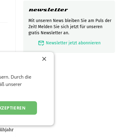
newsletter
Mit unseren News bleiben Sie am Puls der
Zeit! Melden Sie sich jetzt für unseren
gratis Newsletter an.
mark_email_read
Newsletter jetzt abonnieren
×
sern. Durch die
äß unserer
t und
viel
KZEPTIEREN
ND/AMSTERDAM.
rühjahr