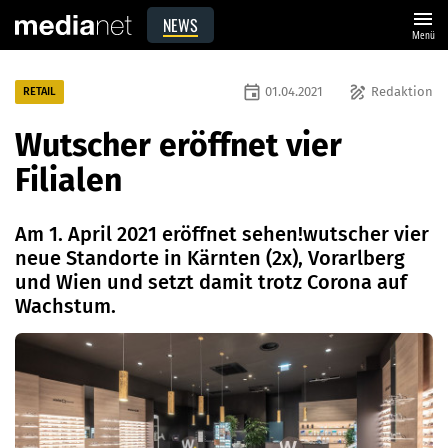
menu
NEWS
Menü
event
draw
01.04.2021
Redaktion
RETAIL
Wutscher eröffnet vier
Filialen
Am 1. April 2021 eröffnet sehen!wutscher vier
neue Standorte in Kärnten (2x), Vorarlberg
und Wien und setzt damit trotz Corona auf
Wachstum.