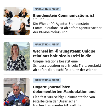
vorgeschlagenen Besetzungen für die
Direktionen abgestimmt werden.
MARKETING & MEDIA
Brandenstein Communications ist
künftig Partner von OtterlyAI
Die Wiener PR-Agentur Brandenstein
Communications ist ab sofort Agenturpartner
der KI-Monitoring- und
Optimierungsplattform OtterlyAI. Damit baut
die Agentur ihr Leistungsportfolio
MARKETING & MEDIA
Wechsel im Führungsteam: Unique
relations holt Nicola Treitl in die
Geschäftsleitung
Unique relations besetzt eine
Schlüsselposition neu: Nicola Treitl verstärkt
ab sofort die Geschäftsleitung der Wiener
PR-Agentur an der Seite von Josef Kalina und
Anna Kalina-Mahr.
MARKETING & MEDIA
Ungarn: Journalisten
dokumentierten Manipulation und
Zensur
Eine fast 500-seitige Dokumentation von
Mitarbeitern der Ungarischen
Nachrichtenagentur MTI soll die