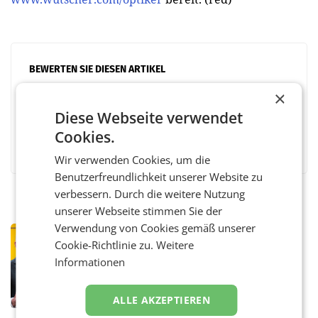
BEWERTEN SIE DIESEN ARTIKEL
×
Diese Webseite verwendet
Cookies.
Facebook
Twitter
Messenger
WhatsApp
LinkedIn
XING
Teilen
Wir verwenden Cookies, um die
Benutzerfreundlichkeit unserer Website zu
verbessern. Durch die weitere Nutzung
unserer Webseite stimmen Sie der
Verwendung von Cookies gemäß unserer
PRIMENEWS
Cookie-Richtlinie zu.
Weitere
Österreichische Post: Umsatzplus im
Informationen
ersten Halbjahr trotz schwachem
Briefgeschäft
WIEN Die Österreichische Post AG hat im
ersten Halbjahr 2026 einen Konzernumsatz
ALLE AKZEPTIEREN
von 1.544,0 Mio. EUR erwirtschaftet, was