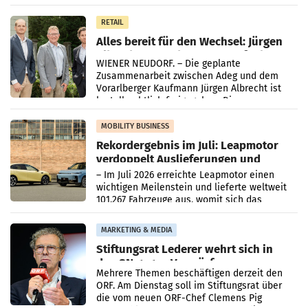
in Haag sowie im rund
RETAIL
Alles bereit für den Wechsel: Jürgen
Albrecht setzt ab 1.1.2027 auf Adeg
WIENER NEUDORF. – Die geplante
Zusammenarbeit zwischen Adeg und dem
Vorarlberger Kaufmann Jürgen Albrecht ist
kartellrechtlich freigegeben: Die
Bundeswettbewerbsbehörde und der
Bundeskartellanwalt
MOBILITY BUSINESS
Rekordergebnis im Juli: Leapmotor
verdoppelt Auslieferungen und
überschreitet die 100.000er-Marke
– Im Juli 2026 erreichte Leapmotor einen
wichtigen Meilenstein und lieferte weltweit
101.267 Fahrzeuge aus, womit sich das
Ergebnis gegenüber Juli 2025 mehr als
verdoppelte (+102
MARKETING & MEDIA
Stiftungsrat Lederer wehrt sich in
den SN gegen Vorwürfe
Mehrere Themen beschäftigen derzeit den
ORF. Am Dienstag soll im Stiftungsrat über
die vom neuen ORF-Chef Clemens Pig