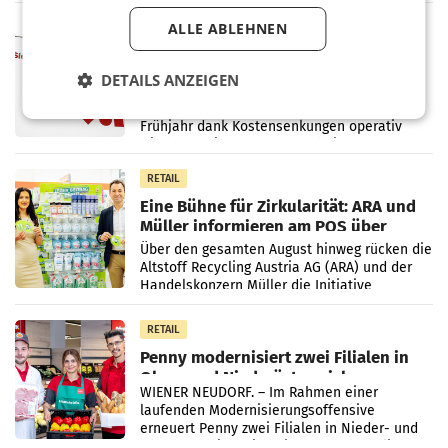
einem Plus von 3,8 Prozent gegenüber dem
Vergleichszeitraum
ALLE ABLEHNEN
MARKETING & MEDIA
ProSiebenSat.1 spart und macht
überraschend viel Gewinn
DETAILS ANZEIGEN
UNTERFÖHRING/MAILAND/AMSTERDAM. Der
Fernsehkonzern ProSiebenSat.1 hat im
Frühjahr dank Kostensenkungen operativ
wieder Gewinn gemacht und die
Markterwartung deutlich übertroffen.
RETAIL
Eine Bühne für Zirkularität: ARA und
Müller informieren am POS über
Kreislauffähigkeit
Über den gesamten August hinweg rücken die
Altstoff Recycling Austria AG (ARA) und der
Handelskonzern Müller die Initiative
„Kreislauf-Helden“ in allen österreichischen
Müller-Filialen
RETAIL
Penny modernisiert zwei Filialen in
Ober- und Niederösterreich
WIENER NEUDORF. – Im Rahmen einer
laufenden Modernisierungsoffensive
erneuert Penny zwei Filialen in Nieder- und
Oberösterreich. Die beiden Standorte liegen