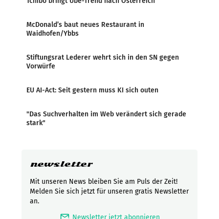
Tchibo bringt Ube-Trend nach Österreich
McDonald’s baut neues Restaurant in
Waidhofen/Ybbs
Stiftungsrat Lederer wehrt sich in den SN gegen
Vorwürfe
EU AI-Act: Seit gestern muss KI sich outen
"Das Suchverhalten im Web verändert sich gerade
stark"
newsletter
Mit unseren News bleiben Sie am Puls der Zeit!
Melden Sie sich jetzt für unseren gratis Newsletter
an.
mark_email_read
Newsletter jetzt abonnieren