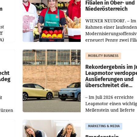
Filialen in Ober- und
m
Niederösterreich
WIENER NEUDORF. – Im
st
Rahmen einer laufenden
ff
Modernisierungsoffensiv
A)
erneuert Penny zwei Fili
Nieder- und Oberösterre
slauf-
Die beiden Standorte lie
MOBILITY BUSINESS
Haag sowie im rund
ilialen
Rekordergebnis im Ju
echt
Leapmotor verdoppe
 Adeg
Auslieferungen und
überschreitet die
100.000er-Marke
– Im Juli 2026 erreichte
t
Leapmotor einen wichti
Meilenstein und lieferte
Jürgen
weltweit 101.267 Fahrze
ich
aus, womit sich das Erge
MARKETING & MEDIA
gegenüber Juli 2025 meh
örde
verdoppelte (+102
walt