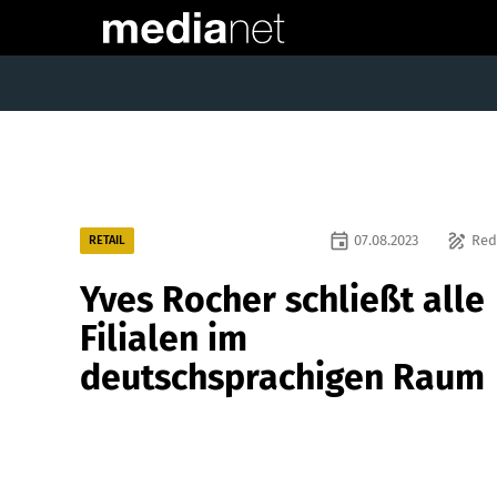
event
draw
07.08.2023
Red
RETAIL
Yves Rocher schließt alle
Filialen im
deutschsprachigen Raum