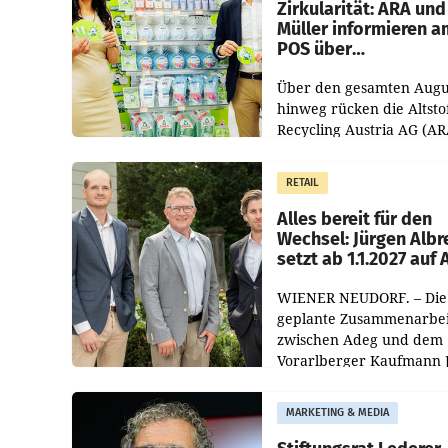
Zirkularität: ARA und
Müller informieren a
POS über
Kreislauffähigkeit
Über den gesamten Augu
hinweg rücken die Altsto
Recycling Austria AG (AR
und der Handelskonzern
Müller die Initiative „Krei
RETAIL
Helden“ in allen
österreichischen Müller-F
Alles bereit für den
Wechsel: Jürgen Albr
setzt ab 1.1.2027 auf
WIENER NEUDORF. – Die
geplante Zusammenarbei
zwischen Adeg und dem
Vorarlberger Kaufmann 
Albrecht ist kartellrechtl
freigegeben: Die
MARKETING & MEDIA
Bundeswettbewerbsbeh
und der Bundeskartellan