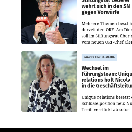
Stiftungsrat Lederer
wehrt sich in den SN
gegen Vorwürfe
Mehrere Themen beschä
derzeit den ORF. Am Die
soll im Stiftungsrat über 
vom neuen ORF-Chef Cl
Pig vorgeschlagenen
Besetzungen für die
MARKETING & MEDIA
Direktionen abgestimmt
werden.
Wechsel im
Führungsteam: Uniq
relations holt Nicola 
in die Geschäftsleit
Unique relations besetzt 
Schlüsselposition neu: Ni
Treitl verstärkt ab sofort
Geschäftsleitung der Wi
PR-Agentur an der Seite 
Josef Kalina und Anna Ka