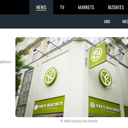
NEWS
TV
MARKETS
BIZDATES
ABO
MED
aktion
© APA/Georg Hochmuth