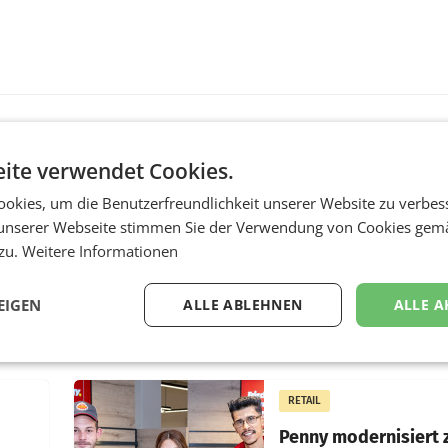
ite verwendet Cookies.
MARKETING & MEDIA
okies, um die Benutzerfreundlichkeit unserer Website zu verbes
:
ProSiebenSat.1 spar
n
macht überraschend 
unserer Webseite stimmen Sie der Verwendung von Cookies gem
achem
Gewinn
 zu.
Weitere Informationen
UNTERFÖHRING/MAILA
EIGEN
ALLE ABLEHNEN
ALLE A
e Post
Der Fernsehkonzern
hr 2026
ProSiebenSat.1 hat im F
n
dank Kostensenkungen
operativ wieder Gewinn
m Plus
gemacht und die
RETAIL
er
Markterwartung deutlic
übertroffen.
Penny modernisiert 