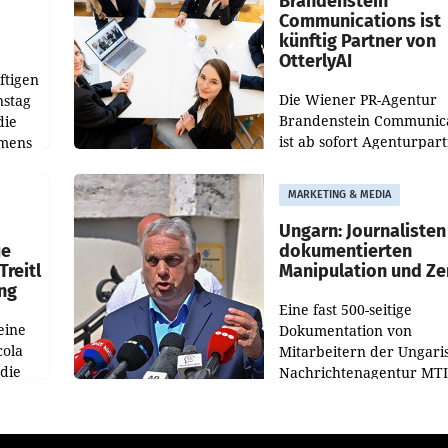
Brandenstein
Communications ist
künftig Partner von
OtterlyAI
ftigen
Die Wiener PR-Agentur
nstag
Brandenstein Communica
die
ist ab sofort Agenturpar
emens
der KI-Monitoring- und
Optimierungsplattform
MARKETING & MEDIA
OtterlyAI. Damit baut di
Agentur ihr Leistungspor
Ungarn: Journalisten
ue
dokumentierten
Treitl
Manipulation und Ze
ung
Eine fast 500-seitige
eine
Dokumentation von
cola
Mitarbeitern der Ungari
 die
Nachrichtenagentur MTI 
ener
die systematische Nachri
von
Manipulation und Zensur
lina-
der Agentur während de