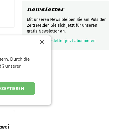
newsletter
Mit unseren News bleiben Sie am Puls der
Zeit! Melden Sie sich jetzt für unseren
gratis Newsletter an.
×
mark_email_read
Newsletter jetzt abonnieren
sern. Durch die
t und
viel
äß unserer
ND/AMSTERDAM.
KZEPTIEREN
rühjahr
h
zwei