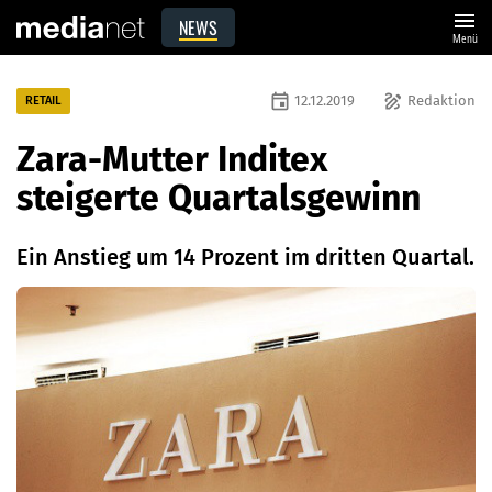
menu
NEWS
Menü
event
draw
12.12.2019
Redaktion
RETAIL
Zara-Mutter Inditex
steigerte Quartalsgewinn
Ein Anstieg um 14 Prozent im dritten Quartal.