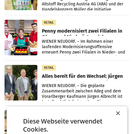
Altstoff Recycling Austria AG (ARA) und der
Handelskonzern Müller die Initiative
„Kreislauf-Helden“ in allen österreichischen
Müller-Filialen
RETAIL
Penny modernisiert zwei Filialen in
Ober- und Niederösterreich
WIENER NEUDORF. – Im Rahmen einer
laufenden Modernisierungsoffensive
erneuert Penny zwei Filialen in Nieder- und
Oberösterreich. Die beiden Standorte liegen
in Haag sowie im rund
RETAIL
Alles bereit für den Wechsel: Jürgen
Albrecht setzt ab 1.1.2027 auf Adeg
WIENER NEUDORF. – Die geplante
Zusammenarbeit zwischen Adeg und dem
Vorarlberger Kaufmann Jürgen Albrecht ist
kartellrechtlich freigegeben: Die
Bundeswettbewerbsbehörde und der
×
Bundeskartellanwalt
MOBILITY BUSINESS
Diese Webseite verwendet
Rekordergebnis im Juli: Leapmotor
verdoppelt Auslieferungen und
Cookies.
überschreitet die 100.000er-Marke