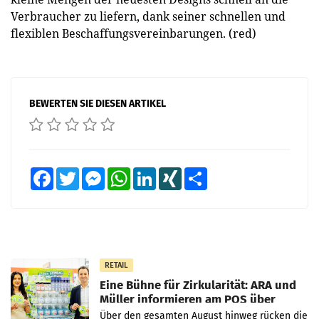
Verbraucher zu liefern, dank seiner schnellen und
flexiblen Beschaffungsvereinbarungen. (red)
BEWERTEN SIE DIESEN ARTIKEL
Facebook
Twitter
Messenger
WhatsApp
LinkedIn
XING
Teilen
RETAIL
Eine Bühne für Zirkularität: ARA und
Müller informieren am POS über
Kreislauffähigkeit
Über den gesamten August hinweg rücken die