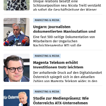
Geschäftsleitung
Unique relations besetzt eine
Schlüsselposition neu: Nicola Treitl verstärkt
ab sofort die Geschäftsleitung der Wiener
PR-Agentur an der Seite von Josef Kalina und
Anna Kalina-Mahr.
MARKETING & MEDIA
Ungarn: Journalisten
dokumentierten Manipulation und
Zensur
Eine fast 500-seitige Dokumentation von
Mitarbeitern der Ungarischen
Nachrichtenagentur MTI soll die
systematische Nachrichten-Manipulation und
Zensur bei der Agentur während der Zeit
MARKETING & MEDIA
Magenta Telekom erhöht
Investitionen trotz leichtem
Umsatzrückgang
Der anhaltende Druck auf den Digitalstandort
Österreich spiegelt sich in den aktuellen
Zahlen von Magenta Telekom wider. In den
ersten sechs Monaten des laufenden Jahres
verzeichnete
MARKETING & MEDIA
Studie zur Medienpräsenz: Wie
Österreichs ATX-Unternehmen