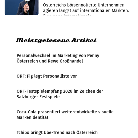
international wahrgenommen
Österreichs börsennotierte Unternehmen
werden
agieren längst auf internationalen Märkten.
Eine neue internationale
Medienresonanzanalyse untersucht die
weltweite Berichterstattung über
Meistgelesene Artikel
Personalwechsel im Marketing von Penny
Österreich und Rewe Großhandel
ORF: Pig legt Personalliste vor
ORF-Festspielempfang 2026 im Zeichen der
Salzburger Festspiele
Coca-Cola präsentiert weiterentwickelte visuelle
Markenidentität
Tchibo bringt Ube-Trend nach Österreich