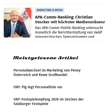
startet mit der Dokumentation „20 Jahre
Grafenegg
MARKETING & MEDIA
APA-Comm-Ranking: Christian
Stocker mit höchster Medienpräsenz
im Juli
Das APA-Comm-Politik-Ranking untersucht
monatlich die Berichterstattung von zwölf
österreichischen Tageszeitungen und
analysiert, welche Politikerinnen und
Politiker Österreichs die
Meistgelesene Artikel
Personalwechsel im Marketing von Penny
Österreich und Rewe Großhandel
ORF: Pig legt Personalliste vor
ORF-Festspielempfang 2026 im Zeichen der
Salzburger Festspiele