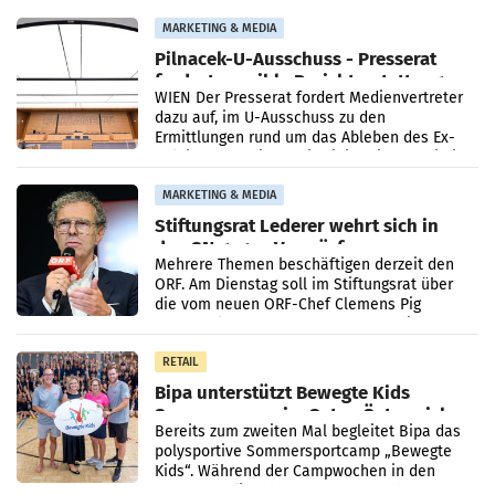
MARKETING & MEDIA
Pilnacek-U-Ausschuss - Presserat
fordert sensible Berichterstattung
WIEN Der Presserat fordert Medienvertreter
dazu auf, im U-Ausschuss zu den
Ermittlungen rund um das Ableben des Ex-
Sektionschefs im Justizministerium, Christian
Pilnacek, auf sensible
MARKETING & MEDIA
Stiftungsrat Lederer wehrt sich in
den SN gegen Vorwürfe
Mehrere Themen beschäftigen derzeit den
ORF. Am Dienstag soll im Stiftungsrat über
die vom neuen ORF-Chef Clemens Pig
vorgeschlagenen Besetzungen für die
Direktionen abgestimmt werden.
RETAIL
Bipa unterstützt Bewegte Kids
Sommercamps im Osten Österreichs
Bereits zum zweiten Mal begleitet Bipa das
polysportive Sommersportcamp „Bewegte
Kids“. Während der Campwochen in den
Monaten Juli und August versorgt das