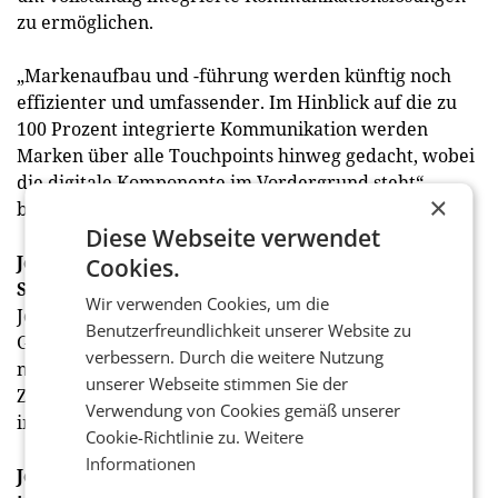
zu ermöglichen.
„Markenaufbau und -führung werden künftig noch
effizienter und umfassender. Im Hinblick auf die zu
100 Prozent integrierte Kommunikation werden
Marken über alle Touchpoints hinweg gedacht, wobei
die digitale Komponente im Vordergrund steht“,
×
betont Nitschmann.
Diese Webseite verwendet
Johann bleibt Distributionspartner von Stock
Cookies.
Spirits Group
Wir verwenden Cookies, um die
Johann führt die enge Partnerschaft mit Stock Spirits
Benutzerfreundlichkeit unserer Website zu
Group als Distributionspartner fort und treibt das
verbessern. Durch die weitere Nutzung
nachhaltige Wachstum der Marken Sierra Tequila,
unserer Webseite stimmen Sie der
Zoladkowa Vodka oder Clan Campbell Scotch Whisky
Verwendung von Cookies gemäß unserer
in Österreich voran.
Cookie-Richtlinie zu.
Weitere
Informationen
Johann ist von unternehmerischem Pioniergeist