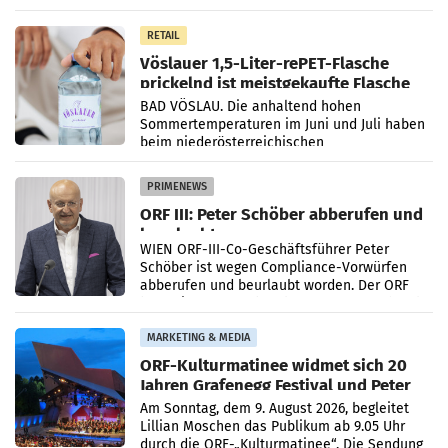
Mittelpunkt des Redesigns stehen zentrale
Gestaltungselemente
RETAIL
Vöslauer 1,5-Liter-rePET-Flasche
prickelnd ist meistgekaufte Flasche
Österreichs
BAD VÖSLAU. Die anhaltend hohen
Sommertemperaturen im Juni und Juli haben
beim niederösterreichischen
Getränkehersteller Vöslauer zu deutlichen
Absatzzuwächsen geführt. Während
PRIMENEWS
ORF III: Peter Schöber abberufen und
beurlaubt
WIEN ORF-III-Co-Geschäftsführer Peter
Schöber ist wegen Compliance-Vorwürfen
abberufen und beurlaubt worden. Der ORF
bestätigte gegenüber der APA entsprechende
Medienberichte.
MARKETING & MEDIA
ORF-Kulturmatinee widmet sich 20
Jahren Grafenegg Festival und Peter
Simonischek
Am Sonntag, dem 9. August 2026, begleitet
Lillian Moschen das Publikum ab 9.05 Uhr
durch die ORF-„Kulturmatinee“. Die Sendung