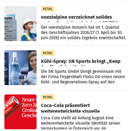
Unternehmen Kinder sowie
RETAIL
voestalpine verzeichnet solides
erstes Quartal und steigert EBITDA
Der voestalpine-Konzern hat im 1. Quartal
des Geschäftsjahres 2026/27 (1. April bis 30.
Juni 2026) ein solides Ergebnis erwirtschaftet.
Der Umsatz stieg im Vergleich zur
Vorjahresperiode
RETAIL
Kühl-Spray: SN Sports bringt „Keep
Cool“ auf den Markt
Die SN Sports GmbH bringt gemeinsam mit
der Firma Feygenblatt FloGu OG einen neuen
Kühl- und Regenerations-Spray auf den
Markt. Das Produkt namens „Keep Cool“ ist zu
100 Prozent
RETAIL
Coca-Cola präsentiert
weiterentwickelte visuelle
Markenidentität
Coca-Cola stellt ab Anfang August eine
weiterentwickelte visuelle Identität seiner
Verpackungen in Österreich vor. Im