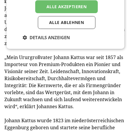
inspiriert
ALLE AKZEPTIEREN
Johann Kattus ist Namenspatron für die neu
aufgestellte Vermarktungsgesellschaft. Sein
Unternehmergeist und seine persönlichen Werte
ALLE ABLEHNEN
dienen Johann als Inspiration und spannen den Bogen
zwischen der unternehmerischen Geschichte und der
DETAILS ANZEIGEN
zukunftsweisenden Vision.
„Mein Ururgroßvater Johann Kattus war seit 1857 als
Importeur von Premium-Produkten ein Pionier und
Visionär seiner Zeit. Leidenschaft, Innovationskraft,
Risikobereitschaft, Durchhaltevermögen und
Integrität: Die Kernwerte, die er als Firmengründer
vorlebte, sind das Wertgerüst, mit dem Johann in
Zukunft wachsen und sich laufend weiterentwickeln
wird“, erklärt Johannes Kattus.
Johann Kattus wurde 1823 im niederösterreichischen
Eggenburg geboren und startete seine berufliche