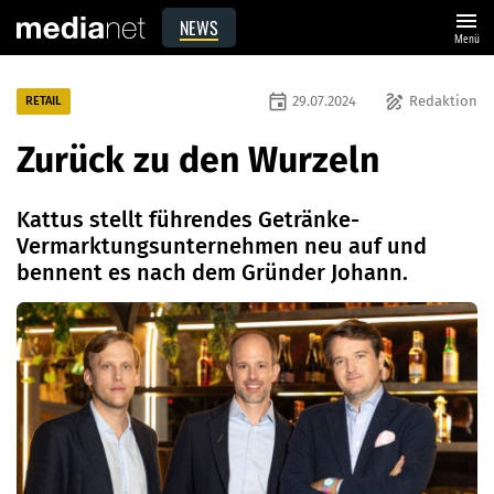
menu
NEWS
Menü
event
draw
29.07.2024
Redaktion
RETAIL
Zurück zu den Wurzeln
Kattus stellt führendes Getränke-
Vermarktungsunternehmen neu auf und
bennent es nach dem Gründer Johann.