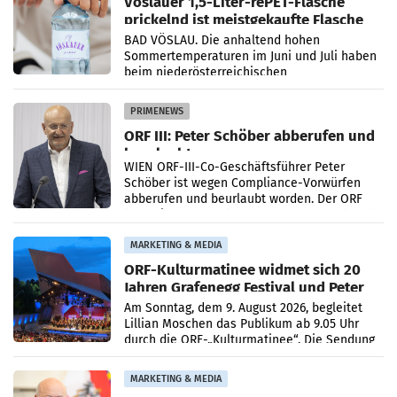
Vöslauer 1,5-Liter-rePET-Flasche
prickelnd ist meistgekaufte Flasche
Österreichs
BAD VÖSLAU. Die anhaltend hohen
Sommertemperaturen im Juni und Juli haben
beim niederösterreichischen
Getränkehersteller Vöslauer zu deutlichen
Absatzzuwächsen geführt. Während
PRIMENEWS
ORF III: Peter Schöber abberufen und
beurlaubt
WIEN ORF-III-Co-Geschäftsführer Peter
Schöber ist wegen Compliance-Vorwürfen
abberufen und beurlaubt worden. Der ORF
bestätigte gegenüber der APA entsprechende
Medienberichte.
MARKETING & MEDIA
ORF-Kulturmatinee widmet sich 20
Jahren Grafenegg Festival und Peter
Simonischek
Am Sonntag, dem 9. August 2026, begleitet
Lillian Moschen das Publikum ab 9.05 Uhr
durch die ORF-„Kulturmatinee“. Die Sendung
startet mit der Dokumentation „20 Jahre
Grafenegg
MARKETING & MEDIA