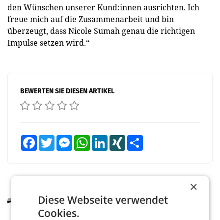
den Wünschen unserer Kund:innen ausrichten. Ich
freue mich auf die Zusammenarbeit und bin
überzeugt, dass Nicole Sumah genau die richtigen
Impulse setzen wird.“
BEWERTEN SIE DIESEN ARTIKEL
Facebook
Twitter
Messenger
WhatsApp
LinkedIn
XING
Teilen
×
Diese Webseite verwendet
MARKETING & MEDIA
Cookies.
Pilnacek-U-Ausschuss - Presserat