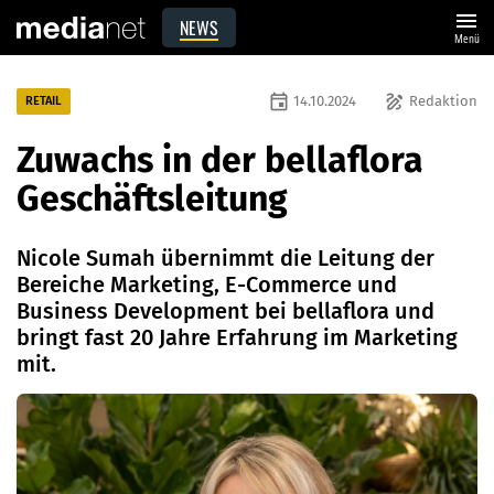
menu
NEWS
Menü
event
draw
14.10.2024
Redaktion
RETAIL
Zuwachs in der bellaflora
Geschäftsleitung
Nicole Sumah übernimmt die Leitung der
Bereiche Marketing, E-Commerce und
Business Development bei bellaflora und
bringt fast 20 Jahre Erfahrung im Marketing
mit.