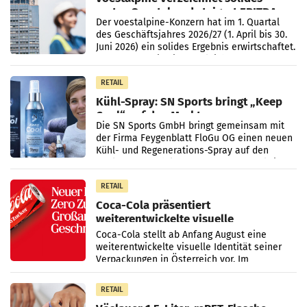
erstes Quartal und steigert EBITDA
Der voestalpine-Konzern hat im 1. Quartal
des Geschäftsjahres 2026/27 (1. April bis 30.
Juni 2026) ein solides Ergebnis erwirtschaftet.
Der Umsatz stieg im Vergleich zur
Vorjahresperiode
RETAIL
Kühl-Spray: SN Sports bringt „Keep
Cool“ auf den Markt
Die SN Sports GmbH bringt gemeinsam mit
der Firma Feygenblatt FloGu OG einen neuen
Kühl- und Regenerations-Spray auf den
Markt. Das Produkt namens „Keep Cool“ ist zu
100 Prozent
RETAIL
Coca-Cola präsentiert
weiterentwickelte visuelle
Markenidentität
Coca-Cola stellt ab Anfang August eine
weiterentwickelte visuelle Identität seiner
Verpackungen in Österreich vor. Im
Mittelpunkt des Redesigns stehen zentrale
Gestaltungselemente
RETAIL