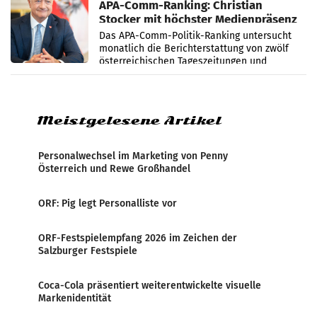
APA-Comm-Ranking: Christian
Stocker mit höchster Medienpräsenz
im Juli
Das APA-Comm-Politik-Ranking untersucht
monatlich die Berichterstattung von zwölf
österreichischen Tageszeitungen und
analysiert, welche Politikerinnen und
Politiker Österreichs die
Meistgelesene Artikel
Personalwechsel im Marketing von Penny
Österreich und Rewe Großhandel
ORF: Pig legt Personalliste vor
ORF-Festspielempfang 2026 im Zeichen der
Salzburger Festspiele
Coca-Cola präsentiert weiterentwickelte visuelle
Markenidentität