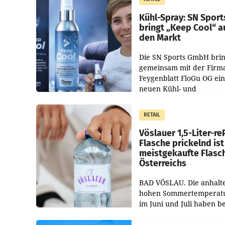
Unternehmen Kinder so
Kühl-Spray: SN Sport
bringt „Keep Cool“ a
den Markt
Die SN Sports GmbH brin
gemeinsam mit der Firm
Feygenblatt FloGu OG ei
neuen Kühl- und
Regenerations-Spray auf
Markt. Das Produkt nam
RETAIL
„Keep Cool“ ist zu 100 Pr
Vöslauer 1,5-Liter-re
Flasche prickelnd ist
meistgekaufte Flasc
Österreichs
BAD VÖSLAU. Die anhalt
hohen Sommertemperat
im Juni und Juli haben b
niederösterreichischen
Getränkehersteller Vösla