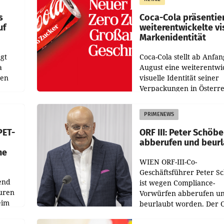
wie
zur Vorjahresperiode
s
Coca-Cola präsentie
uf
weiterentwickelte vi
Markenidentität
gt
Coca-Cola stellt ab Anfan
a
August eine weiterentwi
nen
visuelle Identität seiner
Verpackungen in Österre
 den
vor. Im Mittelpunkt des
ens
Redesigns stehen zentral
PRIMENEWS
ozent
Gestaltungselemente
PET-
ORF III: Peter Schöbe
abberufen und beur
he
WIEN ORF-III-Co-
Geschäftsführer Peter S
end
ist wegen Compliance-
uren
Vorwürfen abberufen u
eim
beurlaubt worden. Der 
bestätigte gegenüber de
uer zu