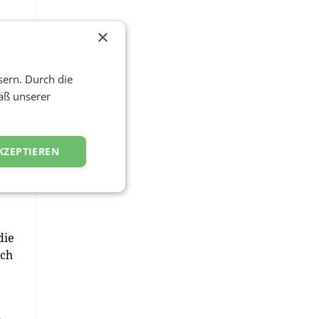
×
er
sern. Durch die
äß unserer
im
KZEPTIEREN
die
uch