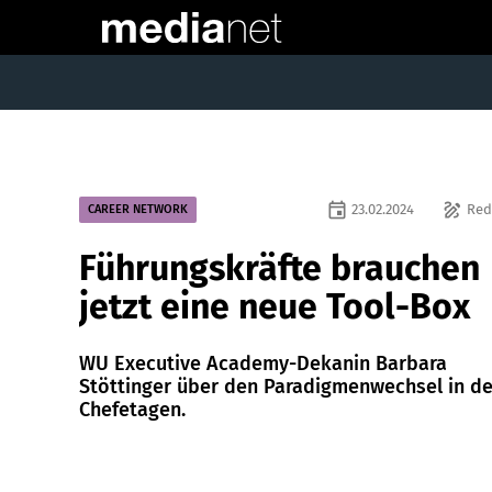
event
draw
23.02.2024
Red
CAREER NETWORK
Führungskräfte brauchen
jetzt eine neue Tool-Box
WU Executive Academy-Dekanin Barbara
Stöttinger über den Paradigmenwechsel in d
Chefetagen.