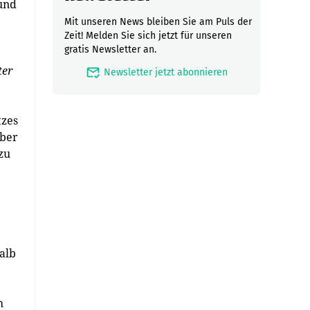
 und
Mit unseren News bleiben Sie am Puls der
Zeit! Melden Sie sich jetzt für unseren
gratis Newsletter an.
ter
mark_email_read
Newsletter jetzt abonnieren
tzes
aber
zu
alb
h