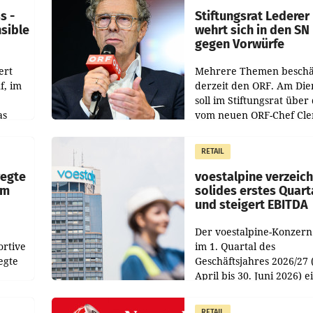
s -
Stiftungsrat Lederer
nsible
wehrt sich in den SN
gegen Vorwürfe
ert
Mehrere Themen beschä
f, im
derzeit den ORF. Am Die
soll im Stiftungsrat über 
as
vom neuen ORF-Chef Cl
chefs
Pig vorgeschlagenen
istian
Besetzungen für die
RETAIL
Direktionen abgestimmt
werden.
wegte
voestalpine verzeic
im
solides erstes Quart
und steigert EBITDA
Der voestalpine-Konzern
ortive
im 1. Quartal des
egte
Geschäftsjahres 2026/27 
April bis 30. Juni 2026) e
aten
solides Ergebnis erwirtsc
 das
Der Umsatz stieg im Verg
RETAIL