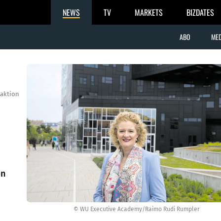
NEWS
TV
MARKETS
BIZDATES
ABO
MED
aktion
en
© WU Executive Academy/Raimo Rudi Rumpler