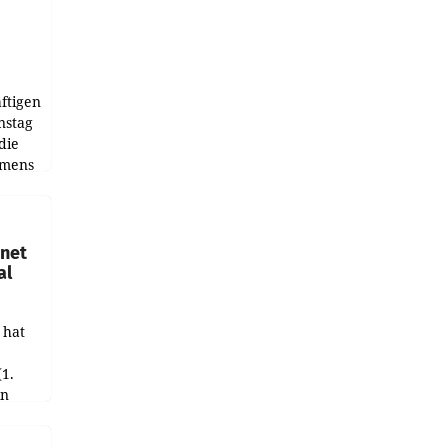
ftigen
nstag
die
emens
hnet
al
 hat
(1.
in
haftet.
leich