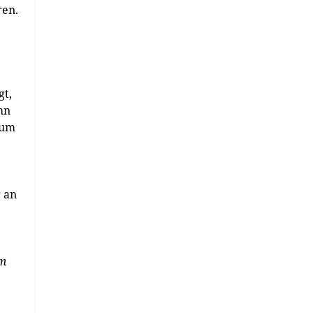
ren.
gt,
hn
rum
 an
um