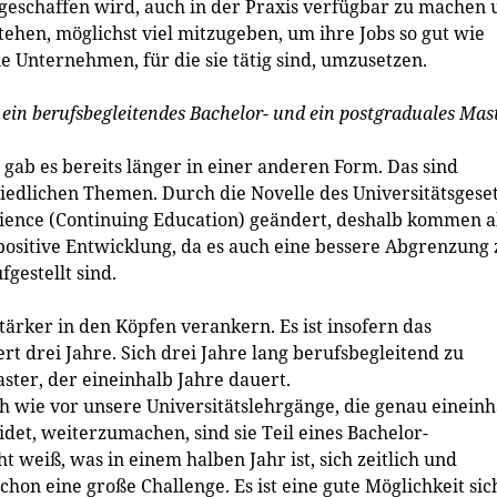
 geschaffen wird, auch in der Praxis verfügbar zu machen
hen, möglichst viel mitzugeben, um ihre Jobs so gut wie
die Unternehmen, für die sie tätig sind, umzusetzen.
 ein berufsbegleitendes Bachelor- und ein postgraduales Mas
gab es bereits länger in einer anderen Form. Das sind
iedlichen Themen. Durch die Novelle des Universitätsgese
Science (Continuing Education) geändert, deshalb kommen 
 positive Entwicklung, da es auch eine bessere Abgrenzung 
gestellt sind.
tärker in den Köpfen verankern. Es ist insofern das
t drei Jahre. Sich drei Jahre lang berufsbegleitend zu
aster, der eineinhalb Jahre dauert.
ch wie vor unsere Universitätslehrgänge, die genau eineinh
et, weiterzumachen, sind sie Teil eines Bachelor-
 weiß, was in einem halben Jahr ist, sich zeitlich und
schon eine große Challenge. Es ist eine gute Möglichkeit sic