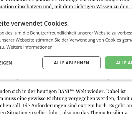
ation einschätzen und, mit dem richtigen Wissen zu den
chlüsse daraus ziehen können. Das Thema KI wird uns noch
e Veränderungen in Unternehmen. Was sind Anwendungsfeld
ite verwendet Cookies.
 sich auszutauschen, ist essenziell. Diese Themen sind neu
okies, um die Benutzerfreundlichkeit unserer Website zu verbes
gsalltag. Hier gibt es noch keine perfekten Lösungen.
unserer Webseite stimmen Sie der Verwendung von Cookies gem
 zu.
Weitere Informationen
sich mit jenen, die sich auf der gleichen Ebene befinden, 
chen, um voneinander zu lernen und gemeinsam
haltliche Seite und die Tool-Box für Führungskräfte. Das
EIGEN
ALLE ABLEHNEN
ALLE A
s Thema Führen an sich geht. Es befinden sich so viele
und es gibt die unterschiedlichsten Anforderungen an
den sich in der heutigen BANI**-Welt wieder. Dabei ist
em muss eine gewisse Richtung vorgegeben werden, damit 
ehen soll. Die Anforderungen sind extrem hoch. Es geht a
n Situationen selbst führt, also um das Thema Resilienz.