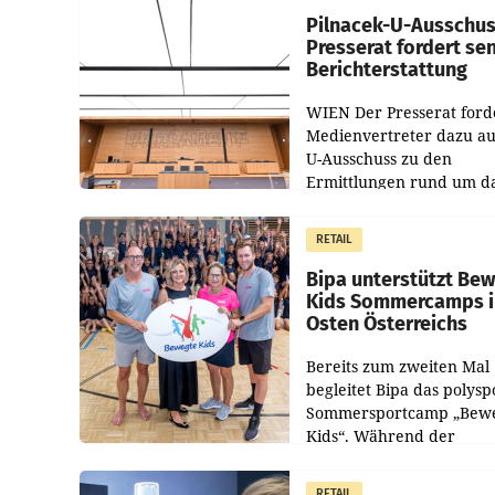
Pilnacek-U-Ausschus
Presserat fordert se
Berichterstattung
WIEN Der Presserat ford
Medienvertreter dazu au
U-Ausschuss zu den
Ermittlungen rund um d
Ableben des Ex-Sektions
im Justizministerium, Chr
RETAIL
Pilnacek, auf sensible
Bipa unterstützt Be
Kids Sommercamps 
Osten Österreichs
Bereits zum zweiten Mal
begleitet Bipa das polysp
Sommersportcamp „Bew
Kids“. Während der
Campwochen in den Mon
Juli und August versorgt
RETAIL