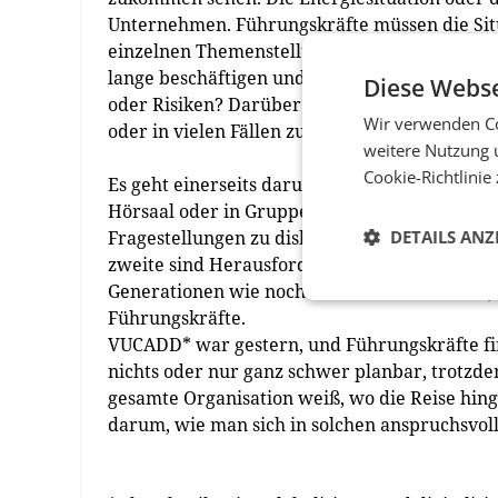
Unternehmen. Führungskräfte müssen die Situ
einzelnen Themenstellungen, die richtigen S
lange beschäftigen und sorgt für sehr viel
Diese Webse
oder Risiken? Darüber Bescheid zu wissen und
Wir verwenden Co
oder in vielen Fällen zumindest neu im Führun
weitere Nutzung 
Cookie-Richtlinie
Es geht einerseits darum, mehr zu wissen und 
Hörsaal oder in Gruppenformaten auszutaus
Fragestellungen zu diskutieren. Das ist die in
DETAILS ANZ
zweite sind Herausforderungen, wenn es um da
Generationen wie noch nie in der Workforce, 
Führungskräfte.
VUCADD* war gestern, und Führungskräfte fin
nichts oder nur ganz schwer planbar, trotzd
gesamte Organisation weiß, wo die Reise hing
darum, wie man sich in solchen anspruchsvolle