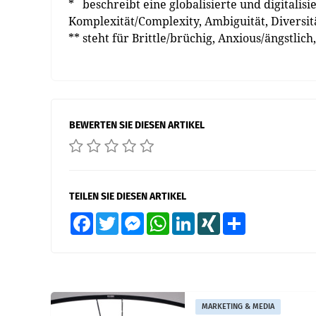
* beschreibt eine globalisierte und ­digitalisi
Komplexität/Complexity, Ambiguität, Diversit
** steht für Brittle/brüchig, Anxious/ängstli
BEWERTEN SIE DIESEN ARTIKEL
TEILEN SIE DIESEN ARTIKEL
Facebook
Twitter
Messenger
WhatsApp
LinkedIn
XING
Teilen
MARKETING & MEDIA