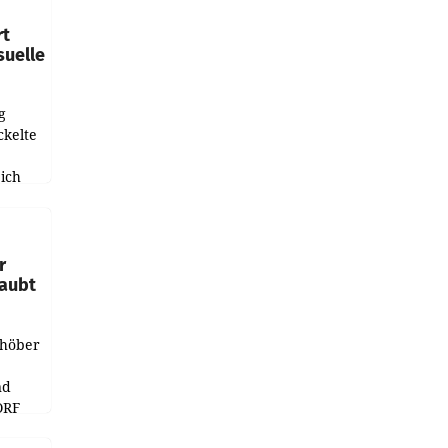
rt
suelle
g
ckelte
ich
e
r
laubt
chöber
nd
ORF
r APA