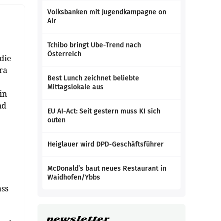
Volksbanken mit Jugendkampagne on
Air
Tchibo bringt Ube-Trend nach
Österreich
die
ra
Best Lunch zeichnet beliebte
Mittagslokale aus
in
nd
EU AI-Act: Seit gestern muss KI sich
outen
Heiglauer wird DPD-Geschäftsführer
McDonald’s baut neues Restaurant in
Waidhofen/Ybbs
ass
newsletter