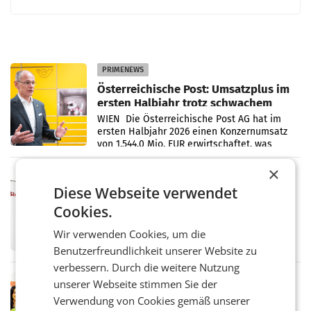
PRIMENEWS
Österreichische Post: Umsatzplus im
ersten Halbjahr trotz schwachem
Briefgeschäft
WIEN Die Österreichische Post AG hat im
ersten Halbjahr 2026 einen Konzernumsatz
von 1.544,0 Mio. EUR erwirtschaftet, was
einem Plus von 3,8 Prozent gegenüber dem
Vergleichszeitraum
×
MARKETING & MEDIA
Diese Webseite verwendet
ProSiebenSat.1 spart und macht
überraschend viel Gewinn
Cookies.
UNTERFÖHRING/MAILAND/AMSTERDAM. Der
Fernsehkonzern ProSiebenSat.1 hat im
Wir verwenden Cookies, um die
Frühjahr dank Kostensenkungen operativ
Benutzerfreundlichkeit unserer Website zu
wieder Gewinn gemacht und die
verbessern. Durch die weitere Nutzung
Markterwartung deutlich übertroffen.
RETAIL
unserer Webseite stimmen Sie der
Eine Bühne für Zirkularität: ARA und
Verwendung von Cookies gemäß unserer