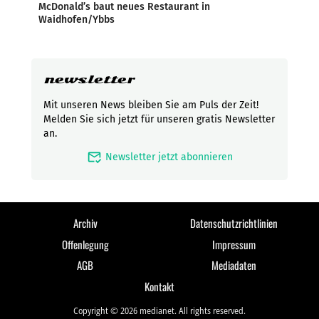
McDonald’s baut neues Restaurant in
Waidhofen/Ybbs
newsletter
Mit unseren News bleiben Sie am Puls der Zeit!
Melden Sie sich jetzt für unseren gratis Newsletter
an.
mark_email_read
Newsletter jetzt abonnieren
Archiv
Datenschutzrichtlinien
Offenlegung
Impressum
AGB
Mediadaten
Kontakt
Copyright © 2026 medianet. All rights reserved.