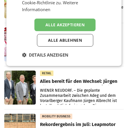
Müller informieren am POS über
Cookie-Richtlinie zu.
Weitere
Kreislauffähigkeit
Über den gesamten August hinweg rücken die
Informationen
Altstoff Recycling Austria AG (ARA) und der
Handelskonzern Müller die Initiative
„Kreislauf-Helden“ in allen österreichischen
ALLE AKZEPTIEREN
Müller-Filialen
RETAIL
Penny modernisiert zwei Filialen in
ALLE ABLEHNEN
Ober- und Niederösterreich
WIENER NEUDORF. – Im Rahmen einer
laufenden Modernisierungsoffensive
DETAILS ANZEIGEN
erneuert Penny zwei Filialen in Nieder- und
Oberösterreich. Die beiden Standorte liegen
in Haag sowie im rund
RETAIL
Alles bereit für den Wechsel: Jürgen
Albrecht setzt ab 1.1.2027 auf Adeg
WIENER NEUDORF. – Die geplante
Zusammenarbeit zwischen Adeg und dem
Vorarlberger Kaufmann Jürgen Albrecht ist
kartellrechtlich freigegeben: Die
Bundeswettbewerbsbehörde und der
Bundeskartellanwalt
MOBILITY BUSINESS
Rekordergebnis im Juli: Leapmotor