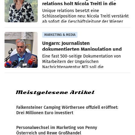
relations holt Nicola Treitl in die
Geschäftsleitung
Unique relations besetzt eine
Schlüsselposition neu: Nicola Treitl verstärkt
ab sofort die Geschäftsleitung der Wiener
PR-Agentur an der Seite von Josef Kalina und
Anna Kalina-Mahr.
MARKETING & MEDIA
Ungarn: Journalisten
dokumentierten Manipulation und
Zensur
Eine fast 500-seitige Dokumentation von
Mitarbeitern der Ungarischen
Nachrichtenagentur MTI soll die
systematische Nachrichten-Manipulation und
Zensur bei der Agentur während der Zeit
Meistgelesene Artikel
Falkensteiner Camping Wörthersee offiziell eröffnet:
Drei Millionen Euro investiert
Personalwechsel im Marketing von Penny
Österreich und Rewe Großhandel