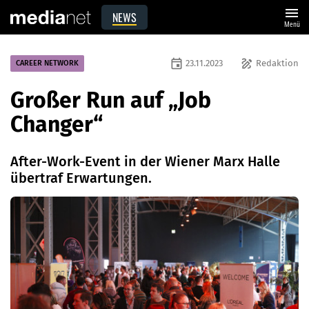
menu
NEWS
Menü
event
draw
23.11.2023
Redaktion
CAREER NETWORK
Großer Run auf „Job
Changer“
After-Work-Event in der Wiener Marx Halle
übertraf Erwartungen.