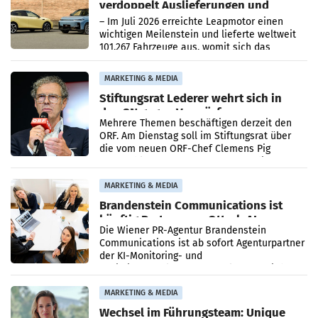
verdoppelt Auslieferungen und
überschreitet die 100.000er-Marke
– Im Juli 2026 erreichte Leapmotor einen
wichtigen Meilenstein und lieferte weltweit
101.267 Fahrzeuge aus, womit sich das
Ergebnis gegenüber Juli 2025 mehr als
verdoppelte (+102
MARKETING & MEDIA
Stiftungsrat Lederer wehrt sich in
den SN gegen Vorwürfe
Mehrere Themen beschäftigen derzeit den
ORF. Am Dienstag soll im Stiftungsrat über
die vom neuen ORF-Chef Clemens Pig
vorgeschlagenen Besetzungen für die
Direktionen abgestimmt werden.
MARKETING & MEDIA
Brandenstein Communications ist
künftig Partner von OtterlyAI
Die Wiener PR-Agentur Brandenstein
Communications ist ab sofort Agenturpartner
der KI-Monitoring- und
Optimierungsplattform OtterlyAI. Damit baut
die Agentur ihr Leistungsportfolio
MARKETING & MEDIA
Wechsel im Führungsteam: Unique