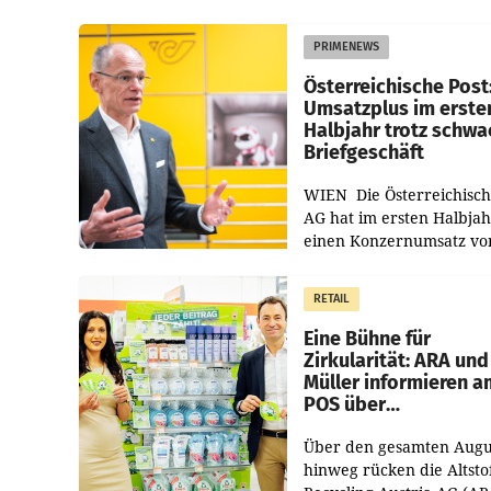
PRIMENEWS
Österreichische Post
Umsatzplus im erste
Halbjahr trotz schw
Briefgeschäft
WIEN Die Österreichisch
AG hat im ersten Halbja
einen Konzernumsatz vo
1.544,0 Mio. EUR
erwirtschaftet, was eine
RETAIL
von 3,8 Prozent gegenüb
dem Vergleichszeitraum
Eine Bühne für
Zirkularität: ARA und
Müller informieren a
POS über
Kreislauffähigkeit
Über den gesamten Augu
hinweg rücken die Altsto