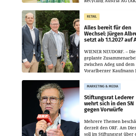
Recycling Austria AG (AR
und der Handelskonzern
Müller die Initiative „Krei
RETAIL
Helden“ in allen
österreichischen Müller-F
Alles bereit für den
Wechsel: Jürgen Albr
setzt ab 1.1.2027 auf
WIENER NEUDORF. – Die
geplante Zusammenarbei
zwischen Adeg und dem
Vorarlberger Kaufmann 
Albrecht ist kartellrechtl
freigegeben: Die
MARKETING & MEDIA
Bundeswettbewerbsbeh
und der Bundeskartellan
Stiftungsrat Lederer
wehrt sich in den SN
gegen Vorwürfe
Mehrere Themen beschä
derzeit den ORF. Am Die
soll im Stiftungsrat über 