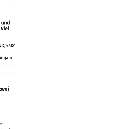
t und
viel
ND/AMSTERDAM.
rühjahr
h
zwei
e