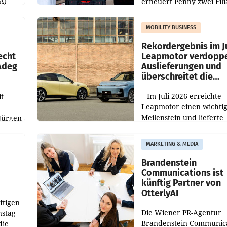
A)
erneuert Penny zwei Fili
Nieder- und Oberösterre
slauf-
Die beiden Standorte lie
MOBILITY BUSINESS
Haag sowie im rund
ilialen
Rekordergebnis im Ju
echt
Leapmotor verdoppe
 Adeg
Auslieferungen und
überschreitet die
100.000er-Marke
– Im Juli 2026 erreichte
t
Leapmotor einen wichti
Meilenstein und lieferte
Jürgen
weltweit 101.267 Fahrze
ich
aus, womit sich das Erge
MARKETING & MEDIA
gegenüber Juli 2025 meh
örde
verdoppelte (+102
walt
Brandenstein
Communications ist
künftig Partner von
OtterlyAI
ftigen
Die Wiener PR-Agentur
nstag
Brandenstein Communica
die