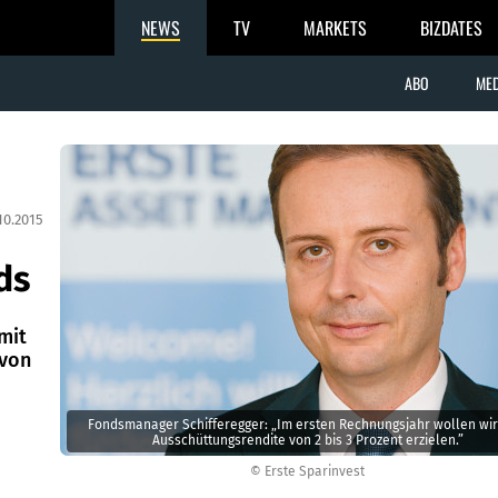
NEWS
TV
MARKETS
BIZDATES
ABO
MED
10.2015
ds
mit
 von
Fondsmanager Schifferegger: „Im ersten Rechnungsjahr wollen wir
Ausschüttungsrendite von 2 bis 3 Prozent erzielen.”
© Erste Sparinvest