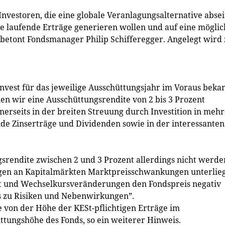
Investoren, die eine globale Veranlagungsalternative absei
e laufende Erträge generieren wollen und auf eine möglic
 betont Fondsmanager Philip Schifferegger. Angelegt wird
invest für das jeweilige Ausschüttungsjahr im Voraus bekan
en wir eine Ausschüttungsrendite von 2 bis 3 Prozent
inerseits in der breiten Streuung durch Investition in meh
de Zinserträge und Dividenden sowie in der interessanten
srendite zwischen 2 und 3 Prozent allerdings nicht werde
nlagen an Kapitalmärkten Marktpreisschwankungen unterlie
ist und Wechselkursveränderungen den Fondspreis negativ
is zu Risiken und Nebenwirkungen”.
 von der Höhe der KESt-pflichtigen Erträge im
tungshöhe des Fonds, so ein weiterer Hinweis.