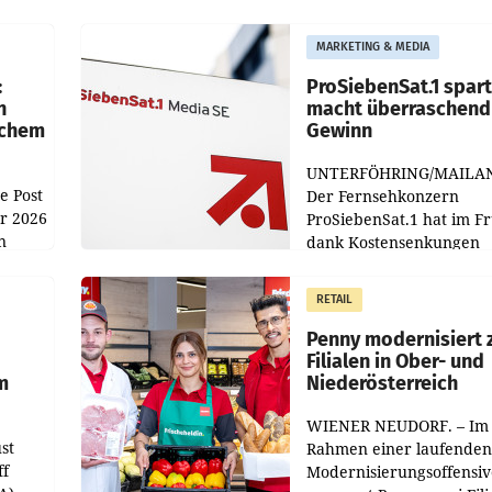
MARKETING & MEDIA
:
ProSiebenSat.1 spar
n
macht überraschend 
achem
Gewinn
UNTERFÖHRING/MAILA
e Post
Der Fernsehkonzern
hr 2026
ProSiebenSat.1 hat im F
n
dank Kostensenkungen
operativ wieder Gewinn
m Plus
gemacht und die
RETAIL
er
Markterwartung deutlic
übertroffen.
Penny modernisiert 
Filialen in Ober- und
m
Niederösterreich
WIENER NEUDORF. – Im
st
Rahmen einer laufenden
ff
Modernisierungsoffensiv