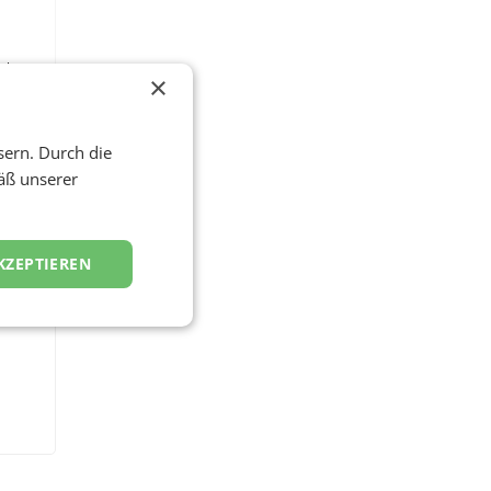
rt
×
sern. Durch die
äß unserer
KZEPTIEREN