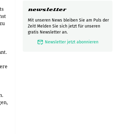
ts
newsletter
hst
Mit unseren News bleiben Sie am Puls der
 zu
Zeit! Melden Sie sich jetzt für unseren
gratis Newsletter an.
mark_email_read
Newsletter jetzt abonnieren
nt.
rere
n.
gen,