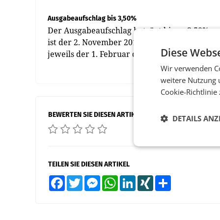
Ausgabeaufschlag bis 3,50%
Der Ausgabeaufschlag beträgt bis zu 3,50%, an
ist der 2. November 2015 mit einem ersten R
Diese Webse
jeweils der 1. Februar des Jahres. Als Depotb
Wir verwenden Co
weitere Nutzung 
Cookie-Richtlinie
BEWERTEN SIE DIESEN ARTIKEL
DETAILS ANZ
TEILEN SIE DIESEN ARTIKEL
Facebook
Twitter
Messenger
WhatsApp
LinkedIn
XING
Teilen