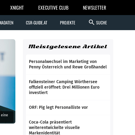
XNIGHT
EXECUTIVE CLUB
NEWSLETTER
search
IADATEN
CSR-GUIDE.AT
PROJEKTE
SUCHE
Meistgelesene Artikel
Personalwechsel im Marketing von
Penny Österreich und Rewe Großhandel
Falkensteiner Camping Wörthersee
offiziell eröffnet: Drei Millionen Euro
investiert
ORF: Pig legt Personalliste vor
 eine
Coca-Cola präsentiert
weiterentwickelte visuelle
Markenidentität