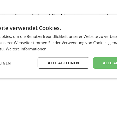
 Verwaltungsgebühren fallen bis zu 0,9% p.a. an. Fondssta
echenwert von Euro 100. Der KESt-Ausschüttungstermin ist
ite verwendet Cookies.
ank fungiert die Erste Group Bank AG.
okies, um die Benutzerfreundlichkeit unserer Website zu verbes
unserer Webseite stimmen Sie der Verwendung von Cookies gem
 zu.
Weitere Informationen
EIGEN
ALLE ABLEHNEN
ALLE A