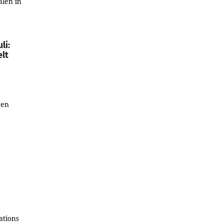
alen in
ich.
gen in
li:
lt
gen
uge
bnis
r als
tions