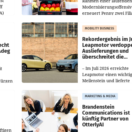
st
Rahmen einer laufenden
ff
Modernisierungsoffensiv
A)
erneuert Penny zwei Fili
Nieder- und Oberösterre
slauf-
Die beiden Standorte lie
MOBILITY BUSINESS
Haag sowie im rund
ilialen
Rekordergebnis im Ju
echt
Leapmotor verdoppe
 Adeg
Auslieferungen und
überschreitet die
100.000er-Marke
– Im Juli 2026 erreichte
t
Leapmotor einen wichti
Meilenstein und lieferte
Jürgen
weltweit 101.267 Fahrze
ich
aus, womit sich das Erge
MARKETING & MEDIA
gegenüber Juli 2025 meh
örde
verdoppelte (+102
walt
Brandenstein
Communications ist
künftig Partner von
OtterlyAI
ftigen