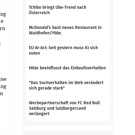
Tchibo bringt Ube-Trend nach
Österreich
ung
te
ern
McDonald’s baut neues Restaurant in
Waidhofen/Ybbs
u
EU AI-Act: Seit gestern muss KI sich
outen
Hitze beeinflusst das Einkaufsverhalten
ose
"Das Suchverhalten im Web verändert
ang
sich gerade stark"
en
Werbepartnerschaft von FC Red Bull
Salzburg und SalzburgerLand
verlängert