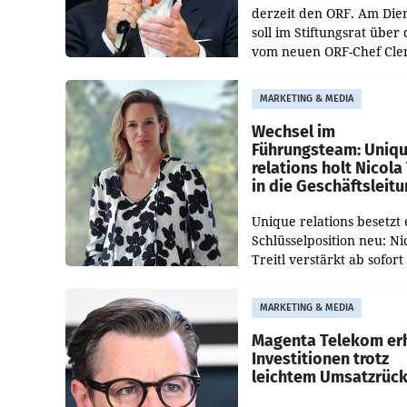
derzeit den ORF. Am Die
soll im Stiftungsrat über 
vom neuen ORF-Chef Cl
Pig vorgeschlagenen
Besetzungen für die
MARKETING & MEDIA
Direktionen abgestimmt
werden.
Wechsel im
Führungsteam: Uniq
relations holt Nicola 
in die Geschäftsleit
Unique relations besetzt 
Schlüsselposition neu: Ni
Treitl verstärkt ab sofort
Geschäftsleitung der Wi
PR-Agentur an der Seite 
MARKETING & MEDIA
Josef Kalina und Anna Ka
Mahr.
Magenta Telekom er
Investitionen trotz
leichtem Umsatzrüc