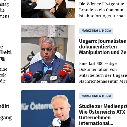
Die Wiener PR-Agentur
nstag
Brandenstein Communica
die
ist ab sofort Agenturpar
emens
der KI-Monitoring- und
Optimierungsplattform
MARKETING & MEDIA
OtterlyAI. Damit baut di
Agentur ihr Leistungspor
Ungarn: Journalisten
ue
dokumentierten
Treitl
Manipulation und Ze
ung
Eine fast 500-seitige
eine
Dokumentation von
cola
Mitarbeitern der Ungari
 die
Nachrichtenagentur MTI 
ener
die systematische Nachri
von
Manipulation und Zensur
MARKETING & MEDIA
lina-
der Agentur während de
höht
Studie zur Medienpr
Wie Österreichs ATX-
kgang
Unternehmen
international