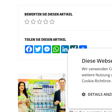
BEWERTEN SIE DIESEN ARTIKEL
TEILEN SIE DIESEN ARTIKEL
Facebook
Twitter
Messenger
WhatsApp
LinkedIn
XING
Teilen
Diese Webse
Wir verwenden Co
weitere Nutzung 
RETAIL
Cookie-Richtlinie
Eine Bühne für
Zirkularität: ARA und
DETAILS ANZ
Müller informieren a
POS über
Kreislauffähigkeit