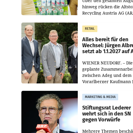
Über den gesamten Augu
hinweg rücken die Altsto
Recycling Austria AG (AR
und der Handelskonzern
Müller die Initiative „Krei
RETAIL
Helden“ in allen
österreichischen Müller-F
Alles bereit für den
Wechsel: Jürgen Albr
setzt ab 1.1.2027 auf
WIENER NEUDORF. – Die
geplante Zusammenarbei
zwischen Adeg und dem
Vorarlberger Kaufmann 
Albrecht ist kartellrechtl
freigegeben: Die
MARKETING & MEDIA
Bundeswettbewerbsbeh
und der Bundeskartellan
Stiftungsrat Lederer
wehrt sich in den SN
gegen Vorwürfe
Mehrere Themen beschä