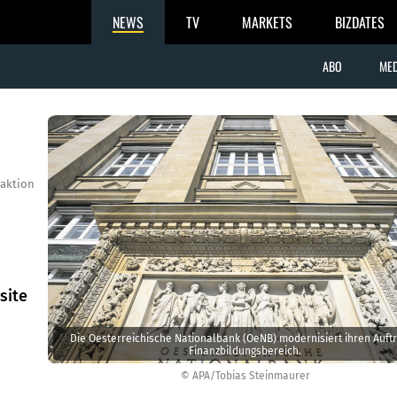
NEWS
TV
MARKETS
BIZDATES
ABO
MED
aktion
site
Die Oesterreichische Nationalbank (OeNB) modernisiert ihren Auftri
Finanzbildungsbereich.
© APA/Tobias Steinmaurer