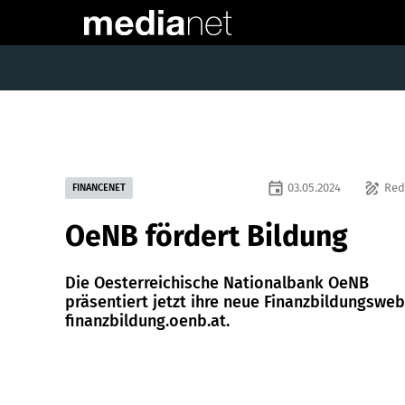
event
draw
03.05.2024
Red
FINANCENET
OeNB fördert Bildung
Die Oesterreichische Nationalbank OeNB
präsentiert jetzt ihre neue Finanzbildungsweb
finanzbildung.oenb.at.