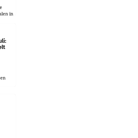
e
alen in
ich.
gen in
li:
lt
gen
uge
bnis
r als