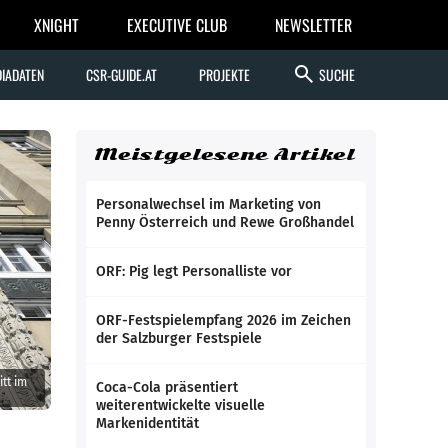
XNIGHT
EXECUTIVE CLUB
NEWSLETTER
search
IADATEN
CSR-GUIDE.AT
PROJEKTE
SUCHE
Meistgelesene Artikel
Personalwechsel im Marketing von
Penny Österreich und Rewe Großhandel
ORF: Pig legt Personalliste vor
ORF-Festspielempfang 2026 im Zeichen
der Salzburger Festspiele
tt im
Coca-Cola präsentiert
weiterentwickelte visuelle
Markenidentität