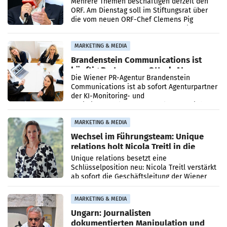
Mehrere Themen beschäftigen derzeit den
ORF. Am Dienstag soll im Stiftungsrat über
die vom neuen ORF-Chef Clemens Pig
vorgeschlagenen Besetzungen für die
Direktionen abgestimmt werden.
MARKETING & MEDIA
Brandenstein Communications ist
künftig Partner von OtterlyAI
Die Wiener PR-Agentur Brandenstein
Communications ist ab sofort Agenturpartner
der KI-Monitoring- und
Optimierungsplattform OtterlyAI. Damit baut
die Agentur ihr Leistungsportfolio
MARKETING & MEDIA
Wechsel im Führungsteam: Unique
relations holt Nicola Treitl in die
Geschäftsleitung
Unique relations besetzt eine
Schlüsselposition neu: Nicola Treitl verstärkt
ab sofort die Geschäftsleitung der Wiener
PR-Agentur an der Seite von Josef Kalina und
Anna Kalina-Mahr.
MARKETING & MEDIA
Ungarn: Journalisten
dokumentierten Manipulation und