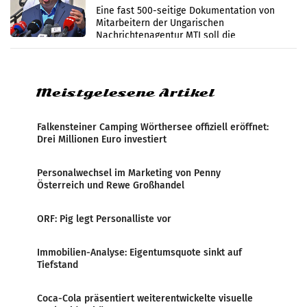
Zensur
Eine fast 500-seitige Dokumentation von
Mitarbeitern der Ungarischen
Nachrichtenagentur MTI soll die
systematische Nachrichten-Manipulation und
Zensur bei der Agentur während der Zeit
Meistgelesene Artikel
Falkensteiner Camping Wörthersee offiziell eröffnet:
Drei Millionen Euro investiert
Personalwechsel im Marketing von Penny
Österreich und Rewe Großhandel
ORF: Pig legt Personalliste vor
Immobilien-Analyse: Eigentumsquote sinkt auf
Tiefstand
Coca-Cola präsentiert weiterentwickelte visuelle