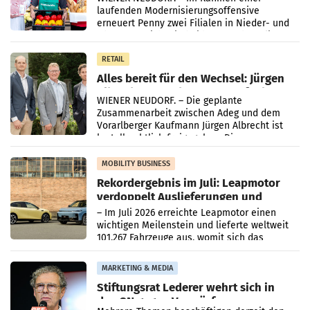
laufenden Modernisierungsoffensive
erneuert Penny zwei Filialen in Nieder- und
Oberösterreich. Die beiden Standorte liegen
in Haag sowie im rund
RETAIL
Alles bereit für den Wechsel: Jürgen
Albrecht setzt ab 1.1.2027 auf Adeg
WIENER NEUDORF. – Die geplante
Zusammenarbeit zwischen Adeg und dem
Vorarlberger Kaufmann Jürgen Albrecht ist
kartellrechtlich freigegeben: Die
Bundeswettbewerbsbehörde und der
Bundeskartellanwalt
MOBILITY BUSINESS
Rekordergebnis im Juli: Leapmotor
verdoppelt Auslieferungen und
überschreitet die 100.000er-Marke
– Im Juli 2026 erreichte Leapmotor einen
wichtigen Meilenstein und lieferte weltweit
101.267 Fahrzeuge aus, womit sich das
Ergebnis gegenüber Juli 2025 mehr als
verdoppelte (+102
MARKETING & MEDIA
Stiftungsrat Lederer wehrt sich in
den SN gegen Vorwürfe