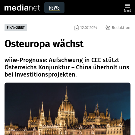
menu
NEWS
Menü
event
draw
12.07.2024
Redaktion
FINANCENET
Osteuropa wächst
wiiw-Prognose: Aufschwung in CEE stützt
Österreichs Konjunktur – China überholt uns
bei Investitionsprojekten.