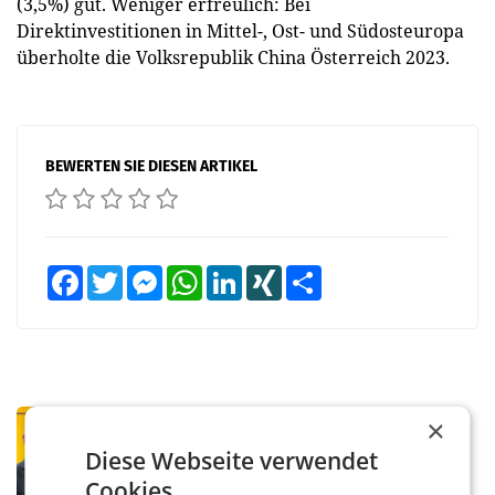
(3,5%) gut. Weniger erfreulich: Bei
Direktinvestitionen in Mittel-, Ost- und Südosteuropa
überholte die Volksrepublik China Österreich 2023.
BEWERTEN SIE DIESEN ARTIKEL
Facebook
Twitter
Messenger
WhatsApp
LinkedIn
XING
Teilen
PRIMENEWS
×
Österreichische Post: Umsatzplus im
Diese Webseite verwendet
ersten Halbjahr trotz schwachem
Cookies.
Briefgeschäft