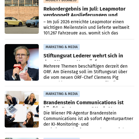
MOBILITY BUSINESS
Rekordergebnis im Juli: Leapmotor
verdoppelt Auslieferungen und
überschreitet die 100.000er-Marke
– Im Juli 2026 erreichte Leapmotor einen
wichtigen Meilenstein und lieferte weltweit
101.267 Fahrzeuge aus, womit sich das
Ergebnis gegenüber Juli 2025 mehr als
verdoppelte (+102
MARKETING & MEDIA
Stiftungsrat Lederer wehrt sich in
den SN gegen Vorwürfe
Mehrere Themen beschäftigen derzeit den
ORF. Am Dienstag soll im Stiftungsrat über
die vom neuen ORF-Chef Clemens Pig
vorgeschlagenen Besetzungen für die
Direktionen abgestimmt werden.
MARKETING & MEDIA
Brandenstein Communications ist
künftig Partner von OtterlyAI
Die Wiener PR-Agentur Brandenstein
Communications ist ab sofort Agenturpartner
der KI-Monitoring- und
Optimierungsplattform OtterlyAI. Damit baut
die Agentur ihr Leistungsportfolio