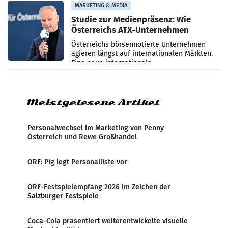
verzeichnete
MARKETING & MEDIA
Studie zur Medienpräsenz: Wie
Österreichs ATX-Unternehmen
international wahrgenommen
Österreichs börsennotierte Unternehmen
werden
agieren längst auf internationalen Märkten.
Eine neue internationale
Medienresonanzanalyse untersucht die
weltweite Berichterstattung über
Meistgelesene Artikel
Personalwechsel im Marketing von Penny
Österreich und Rewe Großhandel
ORF: Pig legt Personalliste vor
ORF-Festspielempfang 2026 im Zeichen der
Salzburger Festspiele
Coca-Cola präsentiert weiterentwickelte visuelle