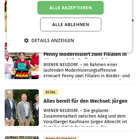
Eine Bühne für Zirkularität: ARA und
ALLE AKZEPTIEREN
Müller informieren am POS über
Kreislauffähigkeit
Über den gesamten August hinweg rücken die
ALLE ABLEHNEN
Altstoff Recycling Austria AG (ARA) und der
Handelskonzern Müller die Initiative
„Kreislauf-Helden“ in allen österreichischen
DETAILS ANZEIGEN
Müller-Filialen
RETAIL
Penny modernisiert zwei Filialen in
Ober- und Niederösterreich
WIENER NEUDORF. – Im Rahmen einer
laufenden Modernisierungsoffensive
erneuert Penny zwei Filialen in Nieder- und
Oberösterreich. Die beiden Standorte liegen
in Haag sowie im rund
RETAIL
Alles bereit für den Wechsel: Jürgen
Albrecht setzt ab 1.1.2027 auf Adeg
WIENER NEUDORF. – Die geplante
Zusammenarbeit zwischen Adeg und dem
Vorarlberger Kaufmann Jürgen Albrecht ist
kartellrechtlich freigegeben: Die
Bundeswettbewerbsbehörde und der
Bundeskartellanwalt