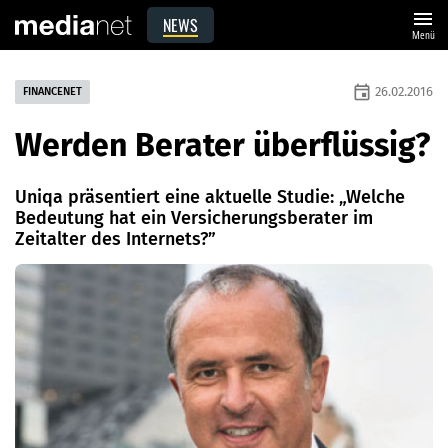
menu
NEWS
Menü
event
26.02.2016
FINANCENET
Werden Berater überflüssig?
Uniqa präsentiert eine aktuelle Studie: „Welche
Bedeutung hat ein Versicherungsberater im
Zeitalter des Internets?”