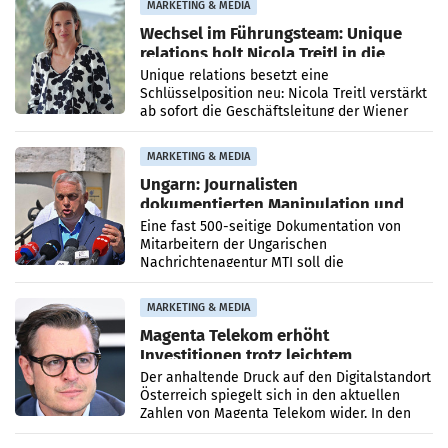
MARKETING & MEDIA
Wechsel im Führungsteam: Unique
relations holt Nicola Treitl in die
Geschäftsleitung
Unique relations besetzt eine
Schlüsselposition neu: Nicola Treitl verstärkt
ab sofort die Geschäftsleitung der Wiener
PR-Agentur an der Seite von Josef Kalina und
Anna Kalina-Mahr.
MARKETING & MEDIA
Ungarn: Journalisten
dokumentierten Manipulation und
Zensur
Eine fast 500-seitige Dokumentation von
Mitarbeitern der Ungarischen
Nachrichtenagentur MTI soll die
systematische Nachrichten-Manipulation und
Zensur bei der Agentur während der Zeit
MARKETING & MEDIA
Magenta Telekom erhöht
Investitionen trotz leichtem
Umsatzrückgang
Der anhaltende Druck auf den Digitalstandort
Österreich spiegelt sich in den aktuellen
Zahlen von Magenta Telekom wider. In den
ersten sechs Monaten des laufenden Jahres