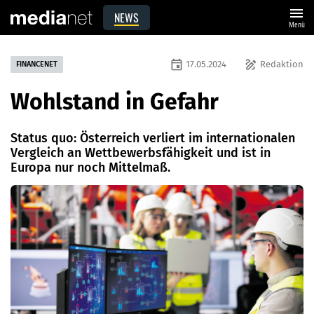
menu
NEWS
Menü
event
draw
17.05.2024
Redaktion
FINANCENET
Wohlstand in Gefahr
Status quo: Österreich verliert im internationalen
Vergleich an Wettbewerbsfähigkeit und ist in
Europa nur noch Mittelmaß.