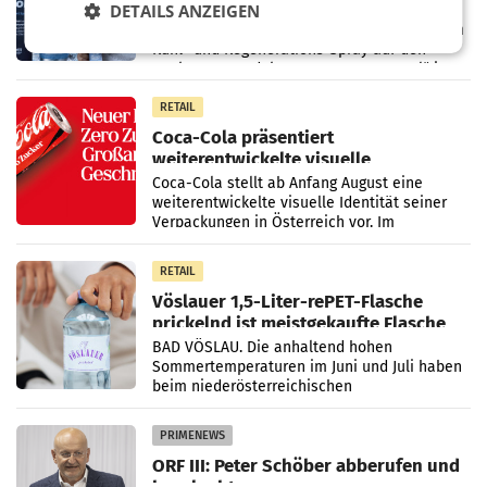
DETAILS ANZEIGEN
Die SN Sports GmbH bringt gemeinsam mit
der Firma Feygenblatt FloGu OG einen neuen
Kühl- und Regenerations-Spray auf den
Markt. Das Produkt namens „Keep Cool“ ist zu
100 Prozent
RETAIL
Coca-Cola präsentiert
weiterentwickelte visuelle
Markenidentität
Coca-Cola stellt ab Anfang August eine
weiterentwickelte visuelle Identität seiner
Verpackungen in Österreich vor. Im
Mittelpunkt des Redesigns stehen zentrale
Gestaltungselemente
RETAIL
Vöslauer 1,5-Liter-rePET-Flasche
prickelnd ist meistgekaufte Flasche
Österreichs
BAD VÖSLAU. Die anhaltend hohen
Sommertemperaturen im Juni und Juli haben
beim niederösterreichischen
Getränkehersteller Vöslauer zu deutlichen
Absatzzuwächsen geführt. Während
PRIMENEWS
ORF III: Peter Schöber abberufen und
beurlaubt