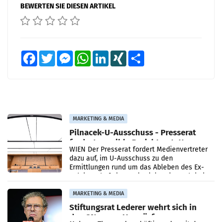
BEWERTEN SIE DIESEN ARTIKEL
Facebook
Twitter
Messenger
WhatsApp
LinkedIn
XING
Teilen
MARKETING & MEDIA
Pilnacek-U-Ausschuss - Presserat
fordert sensible Berichterstattung
WIEN Der Presserat fordert Medienvertreter
dazu auf, im U-Ausschuss zu den
Ermittlungen rund um das Ableben des Ex-
Sektionschefs im Justizministerium, Christian
Pilnacek, auf sensible
MARKETING & MEDIA
Stiftungsrat Lederer wehrt sich in
den SN gegen Vorwürfe