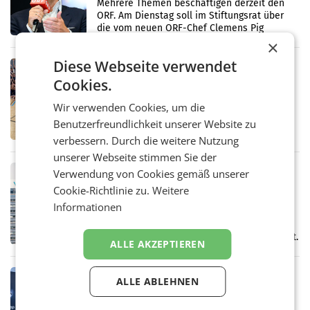
Mehrere Themen beschäftigen derzeit den
ORF. Am Dienstag soll im Stiftungsrat über
die vom neuen ORF-Chef Clemens Pig
vorgeschlagenen Besetzungen für die
×
Direktionen abgestimmt werden.
Diese Webseite verwendet
RETAIL
Cookies.
Bipa unterstützt Bewegte Kids
Sommercamps im Osten Österreichs
Wir verwenden Cookies, um die
Bereits zum zweiten Mal begleitet Bipa das
polysportive Sommersportcamp „Bewegte
Benutzerfreundlichkeit unserer Website zu
Kids“. Während der Campwochen in den
verbessern. Durch die weitere Nutzung
Monaten Juli und August versorgt das
unserer Webseite stimmen Sie der
Unternehmen Kinder sowie
RETAIL
Verwendung von Cookies gemäß unserer
voestalpine verzeichnet solides
Cookie-Richtlinie zu.
Weitere
erstes Quartal und steigert EBITDA
Informationen
Der voestalpine-Konzern hat im 1. Quartal
des Geschäftsjahres 2026/27 (1. April bis 30.
Juni 2026) ein solides Ergebnis erwirtschaftet.
ALLE AKZEPTIEREN
Der Umsatz stieg im Vergleich zur
Vorjahresperiode
RETAIL
ALLE ABLEHNEN
Kühl-Spray: SN Sports bringt „Keep
Cool“ auf den Markt