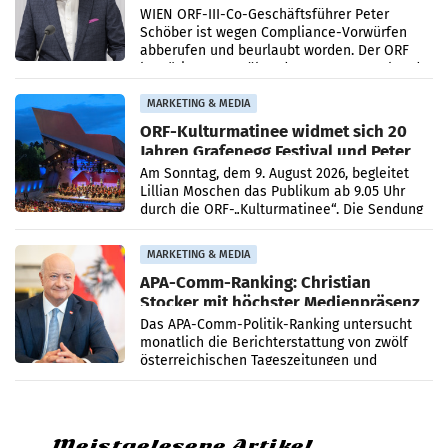
WIEN ORF-III-Co-Geschäftsführer Peter
Schöber ist wegen Compliance-Vorwürfen
abberufen und beurlaubt worden. Der ORF
bestätigte gegenüber der APA entsprechende
Medienberichte.
MARKETING & MEDIA
ORF-Kulturmatinee widmet sich 20
Jahren Grafenegg Festival und Peter
Simonischek
Am Sonntag, dem 9. August 2026, begleitet
Lillian Moschen das Publikum ab 9.05 Uhr
durch die ORF-„Kulturmatinee“. Die Sendung
startet mit der Dokumentation „20 Jahre
Grafenegg
MARKETING & MEDIA
APA-Comm-Ranking: Christian
Stocker mit höchster Medienpräsenz
im Juli
Das APA-Comm-Politik-Ranking untersucht
monatlich die Berichterstattung von zwölf
österreichischen Tageszeitungen und
analysiert, welche Politikerinnen und
Politiker Österreichs die
Meistgelesene Artikel