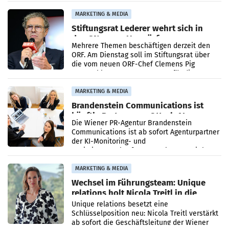
Ergebnis gegenüber Juli 2025 mehr als
verdoppelte (+102
MARKETING & MEDIA
Stiftungsrat Lederer wehrt sich in
den SN gegen Vorwürfe
Mehrere Themen beschäftigen derzeit den
ORF. Am Dienstag soll im Stiftungsrat über
die vom neuen ORF-Chef Clemens Pig
vorgeschlagenen Besetzungen für die
Direktionen abgestimmt werden.
MARKETING & MEDIA
Brandenstein Communications ist
künftig Partner von OtterlyAI
Die Wiener PR-Agentur Brandenstein
Communications ist ab sofort Agenturpartner
der KI-Monitoring- und
Optimierungsplattform OtterlyAI. Damit baut
die Agentur ihr Leistungsportfolio
MARKETING & MEDIA
Wechsel im Führungsteam: Unique
relations holt Nicola Treitl in die
Geschäftsleitung
Unique relations besetzt eine
Schlüsselposition neu: Nicola Treitl verstärkt
ab sofort die Geschäftsleitung der Wiener