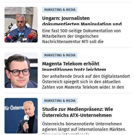
PR-Agentur an der Seite von Josef Kalina und
Anna Kalina-Mahr.
MARKETING & MEDIA
Ungarn: Journalisten
dokumentierten Manipulation und
Zensur
Eine fast 500-seitige Dokumentation von
Mitarbeitern der Ungarischen
Nachrichtenagentur MTI soll die
systematische Nachrichten-Manipulation und
Zensur bei der Agentur während der Zeit
MARKETING & MEDIA
Magenta Telekom erhöht
Investitionen trotz leichtem
Umsatzrückgang
Der anhaltende Druck auf den Digitalstandort
Österreich spiegelt sich in den aktuellen
Zahlen von Magenta Telekom wider. In den
ersten sechs Monaten des laufenden Jahres
verzeichnete
MARKETING & MEDIA
Studie zur Medienpräsenz: Wie
Österreichs ATX-Unternehmen
international wahrgenommen
Österreichs börsennotierte Unternehmen
werden
agieren längst auf internationalen Märkten.
Eine neue internationale