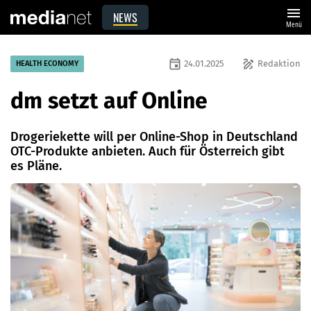
menu
NEWS
Menü
event
draw
24.01.2025
Redaktion
HEALTH ECONOMY
dm setzt auf Online
Drogeriekette will per Online-Shop in Deutschland
OTC-Produkte anbieten. Auch für Österreich gibt
es Pläne.