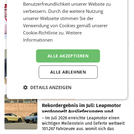
Benutzerfreundlichkeit unserer Website zu
Müller-Filialen
RETAIL
verbessern. Durch die weitere Nutzung
Penny modernisiert zwei Filialen in
unserer Webseite stimmen Sie der
Ober- und Niederösterreich
Verwendung von Cookies gemäß unserer
WIENER NEUDORF. – Im Rahmen einer
laufenden Modernisierungsoffensive
Cookie-Richtlinie zu.
Weitere
erneuert Penny zwei Filialen in Nieder- und
Informationen
Oberösterreich. Die beiden Standorte liegen
in Haag sowie im rund
RETAIL
ALLE AKZEPTIEREN
Alles bereit für den Wechsel: Jürgen
Albrecht setzt ab 1.1.2027 auf Adeg
WIENER NEUDORF. – Die geplante
ALLE ABLEHNEN
Zusammenarbeit zwischen Adeg und dem
Vorarlberger Kaufmann Jürgen Albrecht ist
kartellrechtlich freigegeben: Die
DETAILS ANZEIGEN
Bundeswettbewerbsbehörde und der
Bundeskartellanwalt
MOBILITY BUSINESS
Rekordergebnis im Juli: Leapmotor
verdoppelt Auslieferungen und
überschreitet die 100.000er-Marke
– Im Juli 2026 erreichte Leapmotor einen
wichtigen Meilenstein und lieferte weltweit
101.267 Fahrzeuge aus, womit sich das